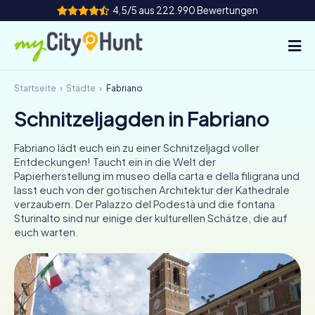
4,5/5 aus 222.990 Bewertungen
Startseite
Städte
Fabriano
So funktioniert's
Schnitzeljagden in Fabriano
Städte
Fabriano lädt euch ein zu einer Schnitzeljagd voller
Touren
Entdeckungen! Taucht ein in die Welt der
Papierherstellung im museo della carta e della filigrana und
lasst euch von der gotischen Architektur der Kathedrale
Teamevent
verzaubern. Der Palazzo del Podestà und die fontana
Sturinalto sind nur einige der kulturellen Schätze, die auf
Tickets
euch warten.
INT
AT
CH
DE
ES
FR
UK
IE
IT
NL