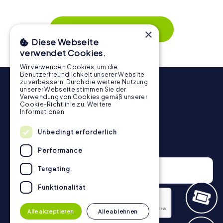
wird. Die interaktiven Aufgaben fördern das
Zusammenspiel und erzeugen einen echten Teamspirit.
Dank der einfachen Handhabung über das Smartphone
Mehr zeigen
×
behält ihr jederzeit den Überblick. So wird die
Diese Webseite
Schnitzeljagd in Fabriano für jedes Team – klein wie groß –
verwendet Cookies.
zu einem Highlight.
Wir verwenden Cookies, um die
Benutzerfreundlichkeit unserer Website
zu verbessern. Durch die weitere Nutzung
unserer Webseite stimmen Sie der
Verwendung von Cookies gemäß unserer
Cookie-Richtlinie zu.
Weitere
Informationen
Unbedingt erforderlich
Newsletter
Performance
Targeting
Funktionalität
Alle akzeptieren
Alle ablehnen