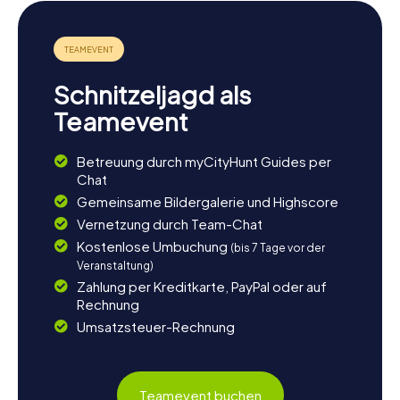
denen ihr die lokale Küche probieren könnt. Die Stadt
bietet zahlreiche Möglichkeiten, sich zu entspannen und
die Schönheit der Umgebung zu genießen. Ob ihr euch für
Kunst, Geschichte oder einfach nur für einen gemütlichen
Spaziergang interessiert, Fabriano hat für jeden etwas zu
Schnitzeljagd als
bieten.
Teamevent
Betreuung durch myCityHunt Guides per
Chat
Gemeinsame Bildergalerie und Highscore
Vernetzung durch Team-Chat
Kostenlose Umbuchung
(bis 7 Tage vor der
Veranstaltung)
Zahlung per Kreditkarte, PayPal oder auf
Rechnung
Umsatzsteuer-Rechnung
Teamevent buchen