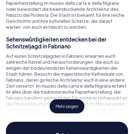
Papierherstellung im museo della carta e della filigrana
oder bewundert die beeindruckende Architektur des
Palazzo del Podestà. Die Stadt ist bekannt für ihre reiche
Geschichte und ihre kulturellen Schätze, die darauf
warten, von euch entdeckt zu werden.
Sehenswürdigkeiten entdecken bei der
Schnitzeljagd in Fabriano
Auf euren Schnitzeljagden in Fabriano erwarten euch
zahlreiche Rätsel und Herausforderungen, die euch zu
einigen der bedeutendsten Sehenswürdigkeiten der
Stadt führen. Besucht die majestätische Kathedrale von
Fabriano, deren gotische Architektur euch in eine andere
Zeit versetzt. Im museo della carta e della filigrana erfahrt
ihr alles über die traditionsreiche Papierherstellung, die
Fabriano berühmt gemacht hat. Ein weiterer Höhepunkt ist
die Pinacoteca civica Bruno Molajoli, wo ihr Meisterwerke
Mehr zeigen
der Kunst bewundern könnt. Und vergesst nicht, die
beeindruckende fontana Sturinalto zu bestaunen, ein
Wahrzeichen der Stadt.