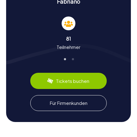
Geschichte und Kultur erleben bei der
Fabriano
Schnitzeljagd in Fabriano
Die myCityHunt Schnitzeljagden in Fabriano bieten euch
die Möglichkeit, die Geschichte und Kultur dieser
faszinierenden Stadt auf spielerische Weise zu erkunden.
Fabriano ist seit dem 13. Jahrhundert ein Zentrum der
81
Papierherstellung, und das Erbe dieser Tradition ist überall
Teilnehmer
spürbar. Wusstet ihr, dass die erste Papiermühle Europas
hier gegründet wurde? Bei euren Erkundungen erfahrt ihr
mehr über solche historischen Fakten und die Bedeutung
der Stadt im Laufe der Jahrhunderte. Außerdem könnt ihr
die kulinarischen Spezialitäten der Region genießen, wie
den berühmten Weißwein Verdicchio di Matelica, der in
Tickets buchen
den umliegenden Weinbergen produziert wird.
Nach der Schnitzeljagd in Fabriano die Stadt
Für Firmenkunden
genießen
Nach euren spannenden Schnitzeljagden in Fabriano könnt
ihr die Stadt in aller Ruhe genießen und die Eindrücke auf
euch wirken lassen. Schlendert durch die malerischen
Gassen und entdeckt kleine Cafés und Restaurants, in