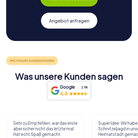
Angebot anfragen
Was unsere Kunden sagen
Google
2.118
4,4
Sehr zu Empfehlen, war das erste
Super Idee. Wir habe
aber sicher nicht das letzte mal.
Schnitzeljagd in uns
Hat echt Spaß gemacht.
Heimatstadt gemac