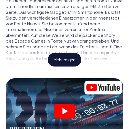
Bei dieser actionreichen Schnitzeljagd durch Fonte Nuova
steht Ihnen Ihr Team aus einsatzfreudigen Mitstreitern zur
Seite. Das wichtigste Gadget ist Ihr Smartphone: Es lotst
Sie zu den verschiedenen Einsatzorten in der Innenstadt
von Fonte Nuova. Sie bekommen laufend neue
Informationen und Missionen von unserer Zentrale
übermittelt. Auf diese Weise wird die packende Story
des Escape Games in Fonte Nuova vorangetrieben. Und
nehmen Sie unbedingt ab, wenn das Telefon klingelt! Eine
Kontaktperson könnte versuchen, mit Ihnen konspirativ in
Verbindung zu treten … Doch Vorsicht: So mancher
Mehr zeigen
Informant entpuppt sich als dubioser Doppelagent und so
manche Information als bewusst gelegte falsche Fährte.
Seien Sie auf der Hut, ziehen Sie die richtigen Schlüsse
und vor allem: Vertrauen Sie niemandem!
Anders als in einem klassischen Escape Room in Fonte
Nuova sind Sie also nicht in ein Zimmer eingesperrt, aus
dem Sie sich in einem vorgegebenen Zeitfenster
befreien müssen. Diese Smartphone Schnitzeljagd erklärt
ganz Fonte Nuova zu Ihrem persönlichen Spielfeld! Die
technische Voraussetzung für Ihr Agentenabenteuer in
Fonte Nuova: Ein Smartphone mit Zugang ins mobile