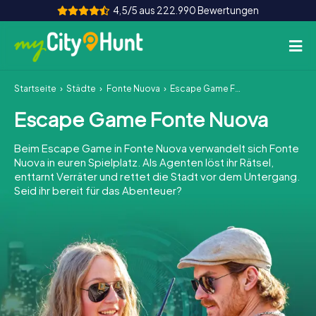
4,5/5 aus 222.990 Bewertungen
Startseite
Städte
Fonte Nuova
Escape Game Fonte Nuova
So funktioniert's
Escape Game Fonte Nuova
Städte
Beim Escape Game in Fonte Nuova verwandelt sich Fonte
Touren
Nuova in euren Spielplatz. Als Agenten löst ihr Rätsel,
enttarnt Verräter und rettet die Stadt vor dem Untergang.
Seid ihr bereit für das Abenteuer?
Teamevent
Tickets
INT
AT
CH
DE
ES
FR
UK
IE
IT
NL