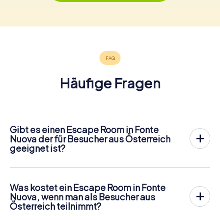
Häufige Fragen
Gibt es einen Escape Room in Fonte
Nuova der für Besucher aus Österreich
geeignet ist?
In Fonte Nuova gibt es jetzt die Möglichkeit, ein
Outdoor
Escape Game in der Innenstadt von Fonte Nuova
zu
spielen!
Was kostet ein Escape Room in Fonte
Anders als bei einem klassischen Escape Room, bei dem
Nuova, wenn man als Besucher aus
die Spieler in einen kleinen Raum eingesperrt werden,
Österreich teilnimmt?
findet das myCityHunt Outdoor Escape Game in Fonte
Ein Indoor Escape Room kostet für gewöhnlich pauschal