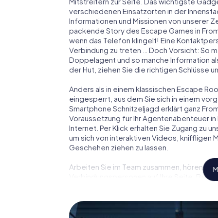
Mitstreitern zur Seite. Das wichtigste Gadge
verschiedenen Einsatzorten in der Innens
Informationen und Missionen von unserer Ze
packende Story des Escape Games in From
wenn das Telefon klingelt! Eine Kontaktpers
Verbindung zu treten … Doch Vorsicht: So m
Doppelagent und so manche Information als
der Hut, ziehen Sie die richtigen Schlüsse 
Anders als in einem klassischen Escape Room
eingesperrt, aus dem Sie sich in einem vo
Smartphone Schnitzeljagd erklärt ganz From
Voraussetzung für Ihr Agentenabenteuer in
Internet. Per Klick erhalten Sie Zugang zu u
um sich von interaktiven Videos, kniffligen
Geschehen ziehen zu lassen.
Arbeiten Sie im Team zusammen, hören Sie f
M
Verbindungspersonen auf Ihre Seite. Bei d
Team mit allen Wassern gewaschen sein, um
James Bond und Co. werden Sie jedoch nicht 
Team im Highscore von Frome und erhalten Z
Das myCityHunt Escape Game macht Frome z