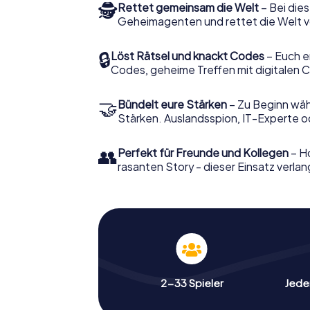
🕵
Rettet gemeinsam die Welt
– Bei dies
Geheimagenten und rettet die Welt v
🔒
Löst Rätsel und knackt Codes
– Euch e
Codes, geheime Treffen mit digitalen C
🤝
Bündelt eure Stärken
– Zu Beginn wähl
Stärken. Auslandsspion, IT-Experte od
👥
Perfekt für Freunde und Kollegen
– Ho
rasanten Story - dieser Einsatz verlan
2-33 Spieler
Jeder