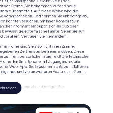
t ist Ihr Smartphone: Es lotst Sie zu den
tadt von Frome. Sie bekommen laufend neue
ntrale übermittelt. Auf diese Weise wird die
e vorangetrieben. Und nehmen Sie unbedingt ab,
on könnte versuchen, mit Ihnen konspirativ in
ancher Informant entpuppt sich als dubioser
 bewusst gelegte falsche Fährte. Seien Sie auf
und vor allem: Vertrauen Sie niemandem!
 in Frome sind Sie also nicht in ein Zimmer
rgegebenen Zeitfenster befreien müssen. Diese
e zu Ihrem persönlichen Spielfeld! Die technische
 Frome: Ein Smartphone mit Zugang ins mobile
nserer Web-App. Sie brauchen nichts zu installieren,
 Minigames und vielen weiteren Features mitten ins
eindliche Spione ab und bringen Sie
ehr zeigen
iesem Escape Game in Frome müssen Sie und Ihr
 die Bösewichte aufzuhalten. Im Gegensatz zu
zu stillen Helden: Sie verewigen sich mit Ihrem
ugang zu Ihrer ganz persönlichen Bildergalerie.
u Ihrem ganz persönlichen Erlebnisspielplatz.