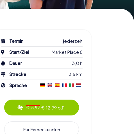
Termin
jederzeit
Start/Ziel
Market Place 8
Dauer
3,0 h
Strecke
3,5 km
Sprache
€ 12,99 p.P.
€ 15,99
Für Firmenkunden