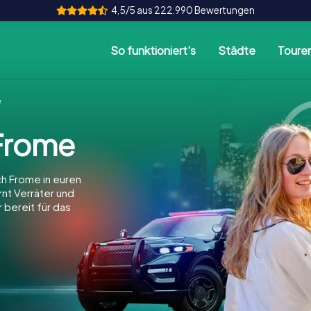
4,5/5 aus 222.990 Bewertungen
So funktioniert's
Städte
Toure
e
Frome
h Frome in euren
arnt Verräter und
 bereit für das