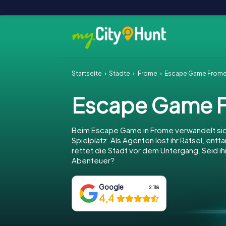
Startseite
Städte
Frome
Escape Game From
Escape Game 
Beim Escape Game in Frome verwandelt sic
Spielplatz. Als Agenten löst ihr Rätsel, entt
rettet die Stadt vor dem Untergang. Seid ihr
Abenteuer?
Google
2.118
4,4