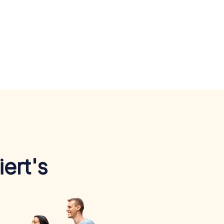
ert's