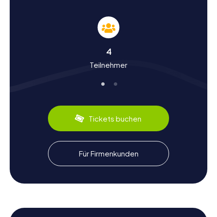
Geschichte und Kultur bei der Schnitzeljagd in
Galdakao
Galdakao hat eine bewegte Geschichte, die bis ins 14.
4
Jahrhundert zurückreicht. Während der Schnitzeljagden
Teilnehmer
erfahrt ihr mehr über die Rolle der Stadt im Spanischen
Bürgerkrieg und ihre Entwicklung im Laufe der
Jahrhunderte. Wusstet ihr, dass Galdakao einst ein
Zentrum der Landwirtschaft war? Die Stadt war bekannt
für den Anbau von Weizen und Mais sowie die Herstellung
des regionalen Weins Txakoli. Diese und viele weitere
Tickets buchen
interessante Fakten könnt ihr während eurer Schnitzeljagd
in Galdakao entdecken. Auch kulinarisch hat die Stadt
einiges zu bieten: Probiert unbedingt lokale Spezialitäten,
die euren Besuch abrunden werden.
Für Firmenkunden
Nach der Schnitzeljagd in Galdakao die
Umgebung erkunden
Nach eurer aufregenden Schnitzeljagd in Galdakao könnt
ihr die Umgebung weiter erkunden. Die Nähe zu Bilbao