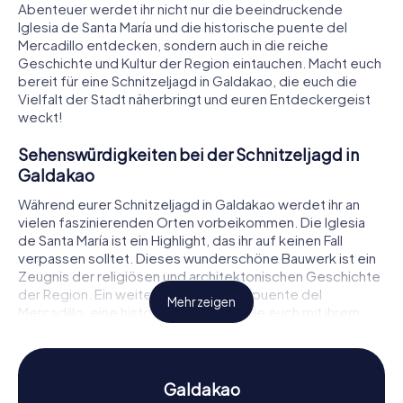
Abenteuer werdet ihr nicht nur die beeindruckende
Iglesia de Santa María und die historische puente del
Mercadillo entdecken, sondern auch in die reiche
Geschichte und Kultur der Region eintauchen. Macht euch
bereit für eine Schnitzeljagd in Galdakao, die euch die
Vielfalt der Stadt näherbringt und euren Entdeckergeist
weckt!
Sehenswürdigkeiten bei der Schnitzeljagd in
Galdakao
Während eurer Schnitzeljagd in Galdakao werdet ihr an
vielen faszinierenden Orten vorbeikommen. Die Iglesia
de Santa María ist ein Highlight, das ihr auf keinen Fall
verpassen solltet. Dieses wunderschöne Bauwerk ist ein
Zeugnis der religiösen und architektonischen Geschichte
der Region. Ein weiteres Muss ist die puente del
Mehr zeigen
Mercadillo, eine historische Brücke, die euch mit ihrem
Charme in vergangene Zeiten versetzt. An diesen und
anderen Orten könnt ihr spannende Rätsel lösen, die euch
tiefer in die Geschichte und Bedeutung dieser
Sehenswürdigkeiten eintauchen lassen. Die Schnitzeljagd
Galdakao
in Galdakao wird so zu einem unvergesslichen Erlebnis!