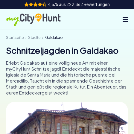
4,5/5 aus 222.862 Bewertungen
Startseite
Städte
Galdakao
So funktioniert's
Schnitzeljagden in Galdakao
Städte
Erlebt Galdakao auf eine völlig neue Art mit einer
Touren
myCityHunt Schnitzeljagd! Entdeckt die majestätische
Iglesia de Santa María und die historische puente del
Mercadillo. Taucht ein in die spannende Geschichte der
Teamevent
Stadt und genießt die regionale Kultur. Ein Abenteuer, das
euren Entdeckergeist weckt!
Tickets
INT
AT
CH
DE
ES
FR
UK
IE
IT
NL