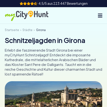
4,5/5 aus 223.447 Bewertungen
Startseite
Städte
Girona
So funktioniert's
Schnitzeljagden in Girona
Städte
Erlebt die faszinierende Stadt Girona bei einer
Touren
myCityHunt Schnitzeljagd! Entdeckt die imposante
Kathedrale, die mittelalterlichen Arabischen Bäder und
das Kloster Sant Pere de Galligants. Taucht ein in die
Teamevent
reiche Geschichte und Kultur dieser charmanten Stadt und
löst spannende Rätsel!
Tickets
INT
AT
CH
DE
ES
FR
UK
IE
IT
NL