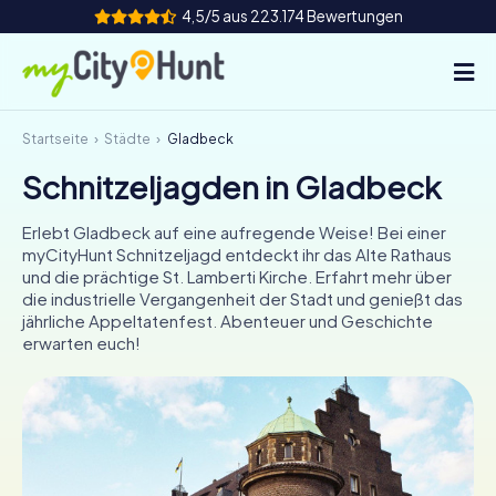
4,5/5 aus 223.174 Bewertungen
Startseite
Städte
Gladbeck
So funktioniert's
Schnitzeljagden in Gladbeck
Städte
Erlebt Gladbeck auf eine aufregende Weise! Bei einer
Touren
myCityHunt Schnitzeljagd entdeckt ihr das Alte Rathaus
und die prächtige St. Lamberti Kirche. Erfahrt mehr über
die industrielle Vergangenheit der Stadt und genießt das
Teamevent
jährliche Appeltatenfest. Abenteuer und Geschichte
erwarten euch!
Tickets
INT
AT
CH
DE
ES
FR
UK
IE
IT
NL