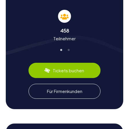
über die bewegte Geschichte der Stadt. Wusstet ihr,
dass Gladbeck ursprünglich eine kleine ländliche
Gemeinde war, die sich durch den Kohleabbau Ende des
19. Jahrhunderts zu einer typischen Bergarbeiterstadt
entwickelte? Bei unseren Schnitzeljagden werdet ihr
458
mehr über diese spannende Entwicklung erfahren. Ihr lernt
Teilnehmer
interessante Fakten über die industrielle Vergangenheit
und die kulturellen Besonderheiten der Stadt kennen. Ein
Beispiel hierfür ist das jährliche Appeltatenfest, bei dem
die Appeltatenkönigin gewählt wird und das für seine
köstlichen Apfelkuchen bekannt ist.
Tickets buchen
Lasst euch auf eine Schnitzeljagd in Gladbeck ein und
entdeckt die kulinarischen Spezialitäten der Region.
Probiert lokale Köstlichkeiten und erlebt die Stadt aus
einer neuen Perspektive. Die myCityHunt Schnitzeljagden
Für Firmenkunden
in Gladbeck bieten euch eine einzigartige Möglichkeit, die
Geschichte, Kultur und Sehenswürdigkeiten dieser
faszinierenden Stadt zu erkunden. Viel Spaß bei eurer
Schnitzeljagd in Gladbeck!