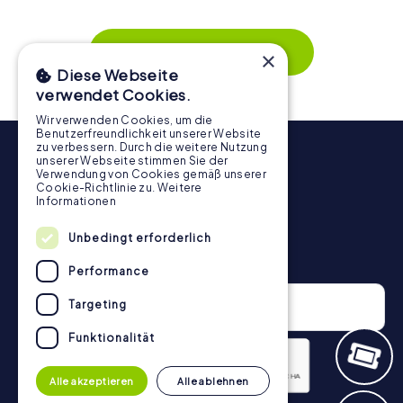
wird. Die interaktiven Aufgaben fördern das
Zusammenspiel und erzeugen einen echten Teamspirit.
Dank der einfachen Handhabung über das Smartphone
Mehr zeigen
×
behält ihr jederzeit den Überblick. So wird die
Diese Webseite
Schnitzeljagd in Gladbeck für jedes Team – klein wie groß
verwendet Cookies.
– zu einem Highlight.
Wir verwenden Cookies, um die
Benutzerfreundlichkeit unserer Website
zu verbessern. Durch die weitere Nutzung
unserer Webseite stimmen Sie der
Verwendung von Cookies gemäß unserer
Cookie-Richtlinie zu.
Weitere
Informationen
Unbedingt erforderlich
Newsletter
Performance
Targeting
Funktionalität
Alle akzeptieren
Alle ablehnen