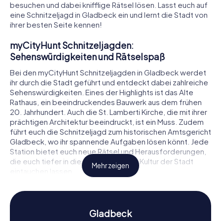
besuchen und dabei knifflige Rätsel lösen. Lasst euch auf
eine Schnitzeljagd in Gladbeck ein und lernt die Stadt von
ihrer besten Seite kennen!
myCityHunt Schnitzeljagden:
Sehenswürdigkeiten und Rätselspaß
Bei den myCityHunt Schnitzeljagden in Gladbeck werdet
ihr durch die Stadt geführt und entdeckt dabei zahlreiche
Sehenswürdigkeiten. Eines der Highlights ist das Alte
Rathaus, ein beeindruckendes Bauwerk aus dem frühen
20. Jahrhundert. Auch die St. Lamberti Kirche, die mit ihrer
prächtigen Architektur beeindruckt, ist ein Muss. Zudem
führt euch die Schnitzeljagd zum historischen Amtsgericht
Gladbeck, wo ihr spannende Aufgaben lösen könnt. Jede
Station bietet euch neue Rätsel und Herausforderungen,
die euch tiefer in die Geschichte und Kultur der Stadt
Mehr zeigen
eintauchen lassen.
Schnitzeljagd in Gladbeck: Geschichte und
Kultur erleben
Gladbeck
Während der Schnitzeljagd in Gladbeck erfahrt ihr viel