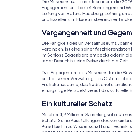
Die Museumsakademie Joanneum, die 2005 g
Engagement und bietet Schulungen und Wei
Leitung von Bettina Habsburg-Lothringen sei
und Exzellenz im Museumsbereich entwicke
Vergangenheit und Gegenw
Die Fähigkeit des Universalmuseums Joann
verbinden, ist eine seiner faszinierendste
im Schloss Eggenberg entdeckt oder in die 
jeder Besuch ist eine Reise durch die Zeit.
Das Engagement des Museums für die Bewah
auch in seiner Verwaltung des Österreichis
Freilichtmuseums, das traditionelle ländlic
einzigartige Perspektive auf das kulturelle 
Ein kultureller Schatz
Mit über 4,9 Millionen Sammlungsobjekten i
Schatz. Seine Ausstellungen decken ein bre
Kunst bis hin zu Wissenschaft und Technik, s
Angebote des Museums machen es zu einem 