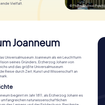
ende Vielfalt.
© Photo: Andreas Praefc
um Joanneum
das Universalmuseum Joanneum als ein Leuchtturm
 Vision seines Gründers, Erzherzog Johann von
reichs und das größte Universalmuseum
de Reise durch Zeit, Kunst und Wissenschaft an
mark.
ichte
eum beginnt im Jahr 1811, als Erzherzog Johann es
e umfangreichen naturwissenschaftlichen
ntrum des Lernens und der Entdeckung. Berühmte