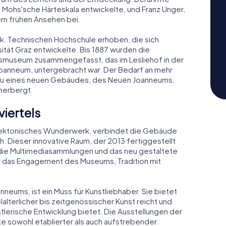
e Mohs'sche Härteskala entwickelte, und Franz Unger,
nem frühen Ansehen bei.
.k. Technischen Hochschule erhoben, die sich
sität Graz entwickelte. Bis 1887 wurden die
museum zusammengefasst, das im Lesliehof in der
Joanneum, untergebracht war. Der Bedarf an mehr
Bau eines neuen Gebäudes, des Neuen Joanneums,
eherbergt.
iertels
tektonisches Wunderwerk, verbindet die Gebäude
. Dieser innovative Raum, der 2013 fertiggestellt
 die Multimediasammlungen und das neu gestaltete
r das Engagement des Museums, Tradition mit
anneums, ist ein Muss für Kunstliebhaber. Sie bietet
lterlicher bis zeitgenössischer Kunst reicht und
lerische Entwicklung bietet. Die Ausstellungen der
e sowohl etablierter als auch aufstrebender