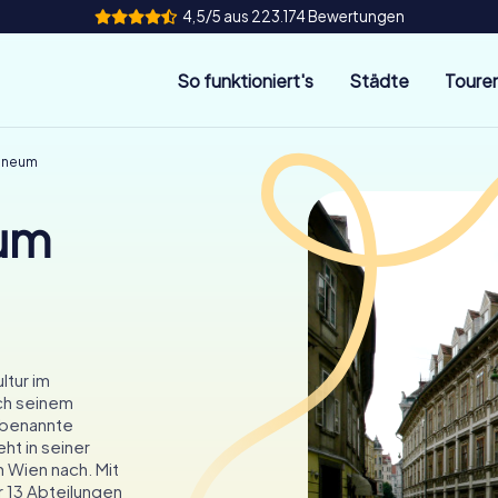
4,5/5 aus 223.174 Bewertungen
So funktioniert's
Städte
Toure
nneum
um
ltur im
ch seinem
 benannte
ht in seiner
 Wien nach. Mit
r 13 Abteilungen