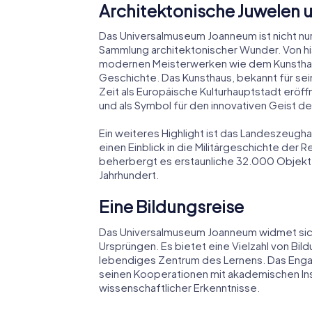
Architektonische Juwelen
Das Universalmuseum Joanneum ist nicht nur
Sammlung architektonischer Wunder. Von his
modernen Meisterwerken wie dem Kunsthaus
Geschichte. Das Kunsthaus, bekannt für sei
Zeit als Europäische Kulturhauptstadt eröff
und als Symbol für den innovativen Geist de
Ein weiteres Highlight ist das Landeszeugh
einen Einblick in die Militärgeschichte der 
beherbergt es erstaunliche 32.000 Objekt
Jahrhundert.
Eine Bildungsreise
Das Universalmuseum Joanneum widmet sich
Ursprüngen. Es bietet eine Vielzahl von Bi
lebendiges Zentrum des Lernens. Das Enga
seinen Kooperationen mit akademischen Inst
wissenschaftlicher Erkenntnisse.