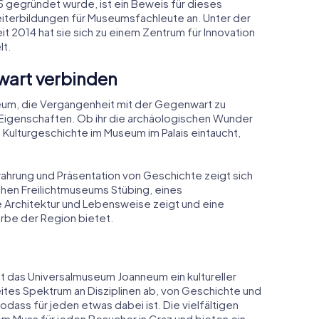
egründet wurde, ist ein Beweis für dieses
terbildungen für Museumsfachleute an. Unter der
t 2014 hat sie sich zu einem Zentrum für Innovation
lt.
art verbinden
eum, die Vergangenheit mit der Gegenwart zu
n Eigenschaften. Ob ihr die archäologischen Wunder
Kulturgeschichte im Museum im Palais eintaucht,
rung und Präsentation von Geschichte zeigt sich
chen Freilichtmuseums Stübing, eines
he Architektur und Lebensweise zeigt und eine
Erbe der Region bietet.
st das Universalmuseum Joanneum ein kultureller
ites Spektrum an Disziplinen ab, von Geschichte und
odass für jeden etwas dabei ist. Die vielfältigen
Muss für jeden Besucher in Graz und bieten ein