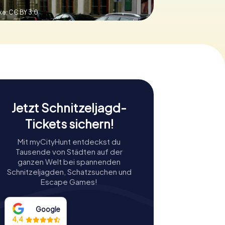
ke,
CC BY 3.0
Jetzt Schnitzeljagd-
Tickets sichern!
Mit myCityHunt entdeckst du
Tausende von Städten auf der
ganzen Welt bei spannenden
Schnitzeljagden, Schatzsuchen und
Escape Games!
Google
4,4