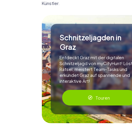
Künstler.
Schnitzeljagden in
Graz
Entdeckt Graz mit der digitalen
Schnitzeljagd von myCityHunt! Lös
Rätsel, meistert Team-Tasks und
erkundet Graz auf spannende und
interaktive Art!
Touren