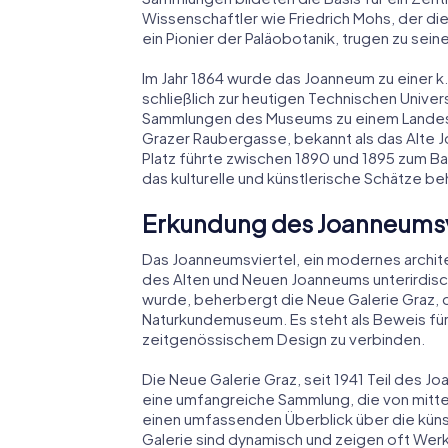
Wissenschaftler wie Friedrich Mohs, der di
ein Pionier der Paläobotanik, trugen zu sei
Im Jahr 1864 wurde das Joanneum zu einer k
schließlich zur heutigen Technischen Univer
Sammlungen des Museums zu einem Landes
Grazer Raubergasse, bekannt als das Alte 
Platz führte zwischen 1890 und 1895 zum 
das kulturelle und künstlerische Schätze b
Erkundung des Joanneumsv
Das Joanneumsviertel, ein modernes archi
des Alten und Neuen Joanneums unterirdisch
wurde, beherbergt die Neue Galerie Graz,
Naturkundemuseum. Es steht als Beweis fü
zeitgenössischem Design zu verbinden.
Die Neue Galerie Graz, seit 1941 Teil des Jo
eine umfangreiche Sammlung, die von mittela
einen umfassenden Überblick über die künst
Galerie sind dynamisch und zeigen oft Werk