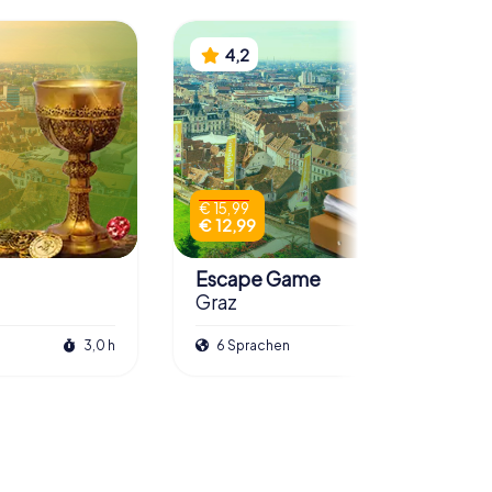
4,2
€ 15,99
€ 12,99
Escape Game
Graz
3,0 h
6 Sprachen
3,0 h