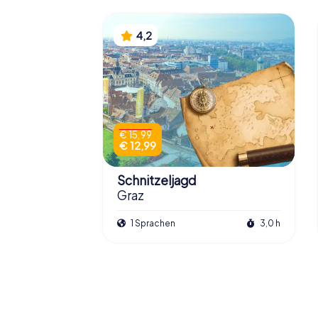
4,2
€ 15,99
€ 12,99
Schnitzeljagd
Graz
1 Sprachen
3,0 h