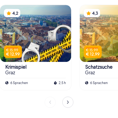
4,2
4,3
€ 15,99
€ 15,99
€ 12,99
€ 12,99
Krimispiel
Schatzsuche
Graz
Graz
6 Sprachen
2,5 h
6 Sprachen