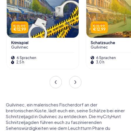
€ 15,99
€ 15,99
€ 12,99
€ 12,99
Krimispiel
Schatzsuche
Guilvinec
Guilvinec
6 Sprachen
6 Sprachen
2,5 h
3,0 h
Guilvinec, ein malerisches Fischerdorf an der
bretonischen Küste, lädt euch ein, seine Schätze bei einer
Schnitzeljagd in Guilvinec zu entdecken. Die myCityHunt
Schnitzeljagden führen euch zu faszinierenden
Sehenswürdigkeiten wie dem Leuchtturm Phare du