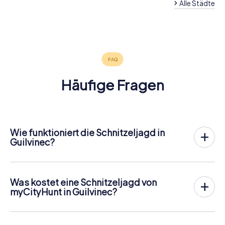
Alle Städte
Quimper
Concarneau
Douarnenez
4 Touren
4 Touren
4 Touren
verfügbar
verfügbar
verfügbar
4,2
4,4
4,5
Häufige Fragen
Wie funktioniert die Schnitzeljagd in
Guilvinec?
Bei myCityHunt wird Guilvinec zu eurem Spielfeld! Alles,
was ihr für den
Ablauf der Schnitzjagd
benötigt, ist ein
Ticketcode und ein internetfähiges Handy.
Was kostet eine Schnitzeljagd von
Am gewünschten Termin versammelst du dein Team im
myCityHunt in Guilvinec?
Stadtzentrum von Guilvinec. Dann geht es los: Dein Handy
Der Preis für eine myCityHunt Schnitzeljagd in Guilvinec
leitet dich und dein Team entlang der Schnitzeljagd an
beträgt
12,99 € pro Person
. Im Gegensatz zu den
zahlreiche sehenswerte Orte Guilvinecs. Dort
Preismodellen anderer Anbieter wird bei myCityHunt