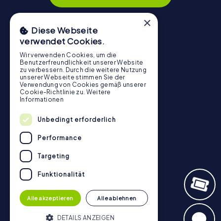
×
Diese Webseite
verwendet Cookies.
Navigation
Wir verwenden Cookies, um die
Tickets
Benutzerfreundlichkeit unserer Website
zu verbessern. Durch die weitere Nutzung
Gutschein-Shop
unserer Webseite stimmen Sie der
Verwendung von Cookies gemäß unserer
Explorer Blog
Cookie-Richtlinie zu.
Weitere
Informationen
myCityHunt Bewertungen
Kontakt
Unbedingt erforderlich
Datenschutz
Performance
Stadtrallye.de
Targeting
Funktionalität
Alle akzeptieren
Alle ablehnen
DETAILS ANZEIGEN