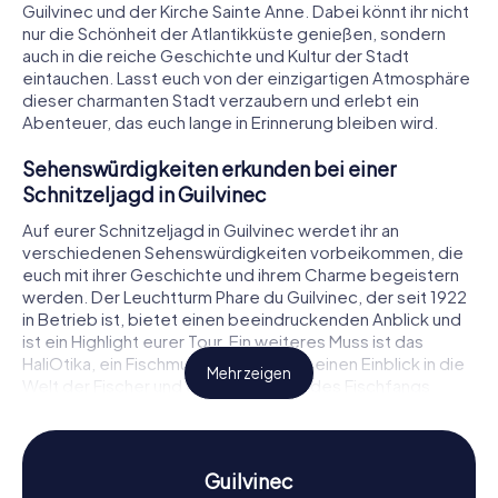
Guilvinec und der Kirche Sainte Anne. Dabei könnt ihr nicht
nur die Schönheit der Atlantikküste genießen, sondern
auch in die reiche Geschichte und Kultur der Stadt
eintauchen. Lasst euch von der einzigartigen Atmosphäre
dieser charmanten Stadt verzaubern und erlebt ein
Abenteuer, das euch lange in Erinnerung bleiben wird.
Sehenswürdigkeiten erkunden bei einer
Schnitzeljagd in Guilvinec
Auf eurer Schnitzeljagd in Guilvinec werdet ihr an
verschiedenen Sehenswürdigkeiten vorbeikommen, die
euch mit ihrer Geschichte und ihrem Charme begeistern
werden. Der Leuchtturm Phare du Guilvinec, der seit 1922
in Betrieb ist, bietet einen beeindruckenden Anblick und
ist ein Highlight eurer Tour. Ein weiteres Muss ist das
HaliOtika, ein Fischmuseum, das euch einen Einblick in die
Mehr zeigen
Welt der Fischer und die Geschichte des Fischfangs
bietet. Auch die Kirche Sainte Anne, deren Kirchturm erst
1992 vollendet wurde, ist einen Besuch wert. An jeder
dieser Stationen könnt ihr spannende Rätsel lösen und so
noch tiefer in die Geschichte der Stadt eintauchen.
Guilvinec