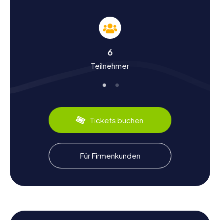
Geschichte und Kultur erleben bei einer
Schnitzeljagd in Guilvinec
Während eurer Schnitzeljagd in Guilvinec werdet ihr nicht
nur die Sehenswürdigkeiten der Stadt erkunden, sondern
6
auch viel über ihre Geschichte und Kultur erfahren.
Teilnehmer
Guilvinec ist bekannt für seinen Fischereihafen, der zu den
wichtigsten der Bretagne gehört. Hier wurden 2011
beeindruckende 17.985 Tonnen Fisch verkauft. Die Stadt
hat eine lange Tradition im Fischfang, und ihr werdet
interessante Geschichten über das Leben der Fischer und
die Entwicklung des Hafens hören. Ein weiteres kulturelles
Tickets buchen
Highlight ist das Manoir de Kergoz, ein Herrenhaus aus
dem 16. Jahrhundert, das euch mit seinem erhaltenen
Taubenturm in vergangene Zeiten versetzt. Lasst euch
auch die kulinarischen Spezialitäten der Region nicht
Für Firmenkunden
entgehen, wie frischen Fisch und Meeresfrüchte, die in
den lokalen Restaurants serviert werden.
Nach der Schnitzeljagd in Guilvinec die
Umgebung erkunden