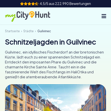
4,5/5 aus 222.990 Bewertungen
Startseite
Städte
Guilvinec
So funktioniert's
Schnitzeljagden in Guilvinec
Städte
Guilvinec, ein idyllisches Fischerdorf an der bretonischen
Touren
Küste, lädt euch zu einer spannenden Schnitzeljagd ein.
Entdeckt den imposanten Phare du Guilvinec und die
charmante Kirche Sainte Anne. Taucht ein in die
Teamevent
faszinierende Welt des Fischfangs im HaliOtika und
genießt die atemberaubende Atlantikküste.
Tickets
INT
AT
CH
DE
ES
FR
UK
IE
IT
NL