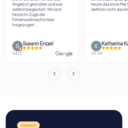
Angebot gestoßen und war
heute das erste Mal 
wirklich begeistert. Wir sind
definitiv nicht das le
heute im Zuge der
Firmenweihnachtsfeier
losgezogen...
Susann Engel
Katharina K
04.12.
03.08.