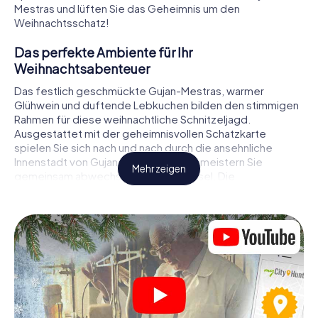
Mestras und lüften Sie das Geheimnis um den
Weihnachtsschatz!
Das perfekte Ambiente für Ihr
Weihnachtsabenteuer
Das festlich geschmückte Gujan-Mestras, warmer
Glühwein und duftende Lebkuchen bilden den stimmigen
Rahmen für diese weihnachtliche Schnitzeljagd.
Ausgestattet mit der geheimnisvollen Schatzkarte
spielen Sie sich nach und nach durch die ansehnliche
Innenstadt von Gujan-Mestras. Dabei meistern Sie
Mehr zeigen
gemeinsam abwechslungsreiche Rätsel. Die
Weihnachtsthematik zieht sich als roter Faden durch das
X-Mas Adventure in Gujan-Mestras. Auf spielerische
Weise erfahren Sie faszinierende Anekdoten rund um das
nahende Weihnachtsfest. Wird es Ihnen gelingen, die
Hinweise richtig zu deuten und anderen Schatzsuchern
stets einen Schritt voraus zu sein?
Der Weihnachtsmarkt von Gujan-Mestras als
Zwischenstopp