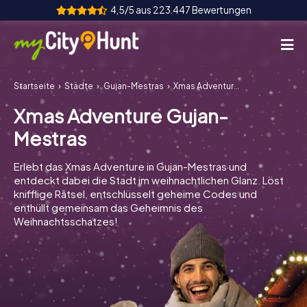
4,5/5 aus 223.447 Bewertungen
Startseite
Städte
Gujan-Mestras
Xmas Adventure Gujan-Mestras
So funktioniert's
Xmas Adventure Gujan-
Städte
Mestras
Touren
Erlebt das Xmas Adventure in Gujan-Mestras und
entdeckt dabei die Stadt im weihnachtlichen Glanz. Löst
Teamevent
knifflige Rätsel, entschlüsselt geheime Codes und
enthüllt gemeinsam das Geheimnis des
Tickets
Weihnachtsschatzes!
INT
AT
CH
DE
ES
FR
UK
IE
IT
NL