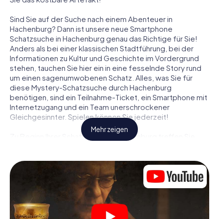
Sind Sie auf der Suche nach einem Abenteuer in
Hachenburg? Dann ist unsere neue Smartphone
Schatzsuche in Hachenburg genau das Richtige für Sie!
Anders als bei einer klassischen Stadtführung, bei der
Informationen zu Kultur und Geschichte im Vordergrund
stehen, tauchen Sie hier ein in eine fesselnde Story rund
um einen sagenumwobenen Schatz. Alles, was Sie für
diese Mystery-Schatzsuche durch Hachenburg
benötigen, sind ein Teilnahme-Ticket, ein Smartphone mit
Internetzugang und ein Team unerschrockener
Gleichgesinnter. Spielen können Sie jederzeit!
Mehr zeigen
Zu Beginn Ihrer Schatzsuche in Hachenburg treffen Sie
sich an einem zentralen Ort zum gemeinsamen Briefing.
Dann werden die Rollen verteilt. Wer aus Ihrem Team ist
ein geborener Spurensucher? Wer ein waschechter
Abenteurer? Und wer hat das Zeug zum Code-Knacker?
Bei unserer Schatzsuche in Hachenburg ist für jeden
Spieler die passende Rolle dabei.
Sind die Rollen verteilt, kann die Krimi-Schatzsuche durch