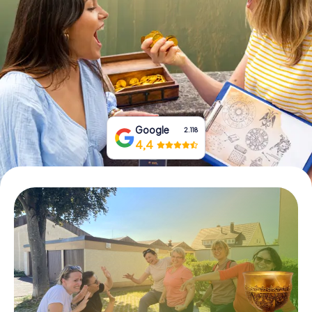
Tickets buchen
Gutscheine bestellen
Google
2.118
4,4