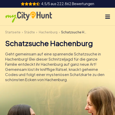
4,5/5 aus 222.862 Bewertungen
Startseite
Städte
Hachenburg
Schatzsuche Hachenburg
So funktioniert's
Schatzsuche Hachenburg
Städte
Geht gemeinsam auf eine spannende Schatzsuche in
Touren
Hachenburg! Bei dieser Schnitzeljagd für die ganze
Familie entdeckt ihr Hachenburg auf ganz neue Art!
Gemeinsam löst ihr knifflige Rätsel, knackt geheime
Teamevent
Codes und folgt einer mysteriösen Schatzkarte zu den
schönsten Ecken von Hachenburg.
Tickets
INT
AT
CH
DE
ES
FR
UK
IE
IT
NL