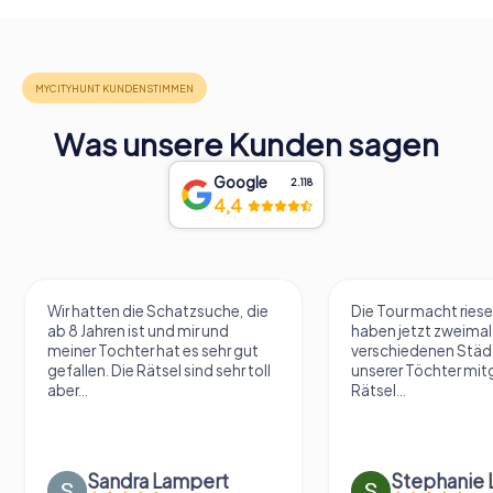
Was unsere Kunden sagen
Google
2.118
4,4
Wir hatten die Schatzsuche, die
Die Tour macht riese
ab 8 Jahren ist und mir und
haben jetzt zweimal 
meiner Tochter hat es sehr gut
verschiedenen Städ
gefallen. Die Rätsel sind sehr toll
unserer Töchter mit
aber...
Rätsel...
Sandra Lampert
Stephanie L