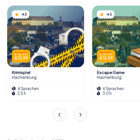
4,5
4,5
€ 15,99
€ 15,99
€ 12,99
€ 12,99
Krimispiel
Escape Game
Hachenburg
Hachenburg
6 Sprachen
6 Sprachen
2,5 h
3,0 h