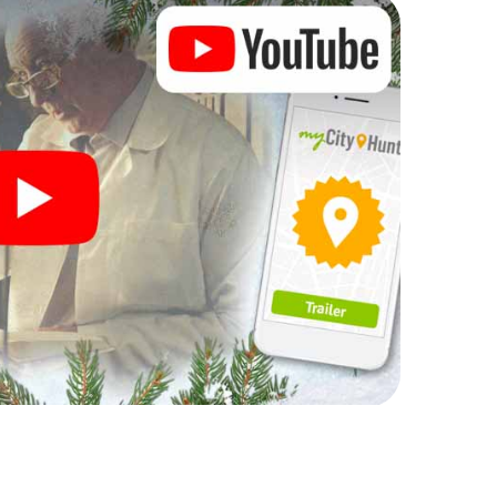
Ihre Weihnachtsfeier in
h auch hervorragend als Programmpunkt Ihrer
ne interaktive Schnitzeljagd das gastronomische
dorf ergänzen. Und auch ein Ausflug zum
dem X-Mas Adventure zu einem Highlight.
ljagd alles was man von einer perfekten
Spaß, Teambuilding und eine stimmungsvolle
egen also einen unvergesslichen Ausklang des
e als Programmpunkt Ihrer Weihnachtsfeier in