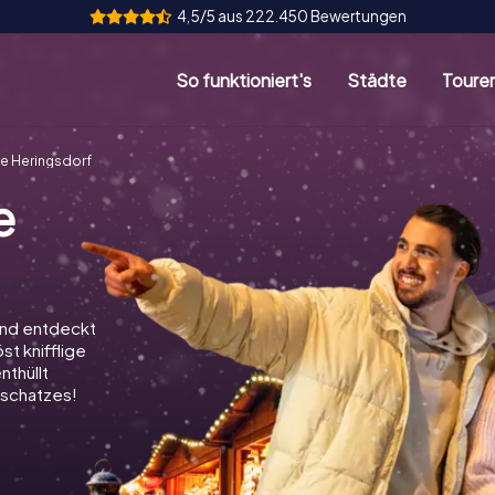
4,5/5 aus 222.450 Bewertungen
So funktioniert's
Städte
Toure
e Heringsdorf
e
und entdeckt
st knifflige
nthüllt
schatzes!