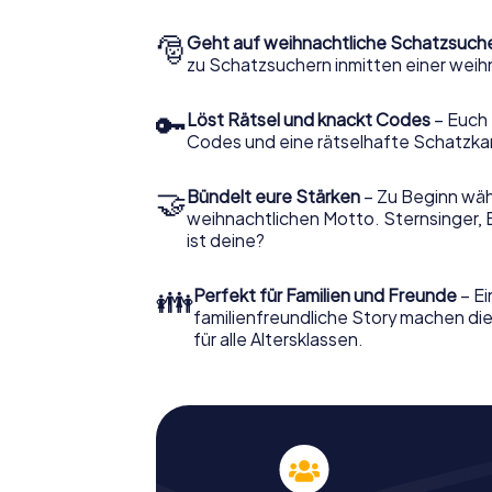
🎅
Geht auf weihnachtliche Schatzsuch
zu Schatzsuchern inmitten einer weih
🔑
Löst Rätsel und knackt Codes
– Euch 
Codes und eine rätselhafte Schatzka
🤝
Bündelt eure Stärken
– Zu Beginn wähl
weihnachtlichen Motto. Sternsinger, 
ist deine?
👪
Perfekt für Familien und Freunde
– Ei
familienfreundliche Story machen d
für alle Altersklassen.