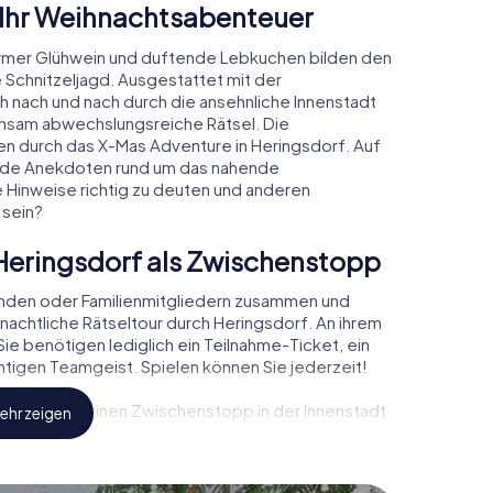
 Ihr Weihnachtsabenteuer
rmer Glühwein und duftende Lebkuchen bilden den
 Schnitzeljagd. Ausgestattet mit der
ch nach und nach durch die ansehnliche Innenstadt
insam abwechslungsreiche Rätsel. Die
den durch das X-Mas Adventure in Heringsdorf. Auf
rende Anekdoten rund um das nahende
e Hinweise richtig zu deuten und anderen
 sein?
Heringsdorf als Zwischenstopp
unden oder Familienmitgliedern zusammen und
achtliche Rätseltour durch Heringsdorf. An ihrem
ie benötigen lediglich ein Teilnahme-Ticket, ein
tigen Teamgeist. Spielen können Sie jederzeit!
, können Sie einen Zwischenstopp in der Innenstadt
ehr zeigen
eihnachtsmarkt! Gönnen Sie sich hier ruhig einen
doch vergessen Sie nicht, dass irgendwo in
wartet!