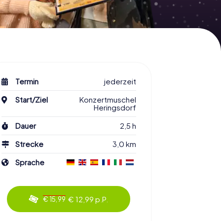
Termin
jederzeit
Start/Ziel
Konzertmuschel
Heringsdorf
Dauer
2,5 h
Strecke
3,0 km
Sprache
€ 12,99 p.P.
€ 15,99