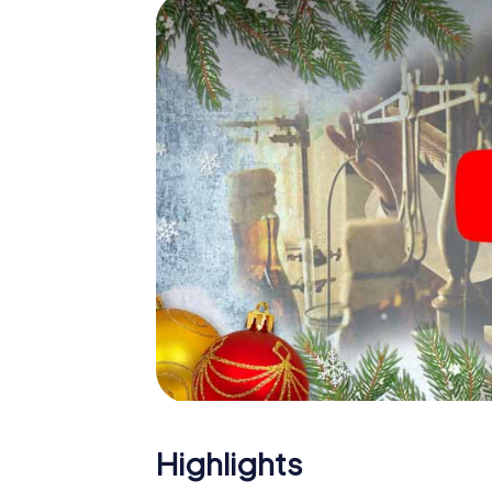
Eine spannende Option für 
Heringsdorf
Das myCityHunt X-Mas Adventure eignet sic
Weihnachtsfeier in Heringsdorf: So kann ei
Programm Ihrer Weihnachtsfeier in Herings
Weihnachtsmarkt von Heringsdorf wird mit 
Schließlich bietet die Smartphone Schnitze
Weihnachtsfeier in Heringsdorf erwartet: 
Weihnachtsthematik. Gönnen Sie Ihren Koll
Jahres und planen Sie unser X-Mas Adventur
Heringsdorf ein!
Highlights