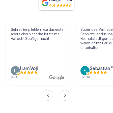
2.118
4,4
Sehr zu Empfehlen, war das erste
Super Idee. Wir habe
aber sicher nicht das letzte mal.
Schnitzeljagd in uns
Hat echt Spaß gemacht.
Heimatstadt gemac
waren 2 h mit Pause
unterhalten
Liam Voß
03.08.
02.08.