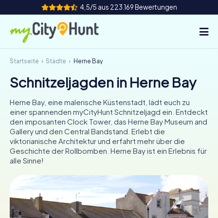
4,5/5 aus 223.169 Bewertungen
Startseite
Städte
Herne Bay
So funktioniert's
Schnitzeljagden in Herne Bay
Städte
Herne Bay, eine malerische Küstenstadt, lädt euch zu
Touren
einer spannenden myCityHunt Schnitzeljagd ein. Entdeckt
den imposanten Clock Tower, das Herne Bay Museum and
Gallery und den Central Bandstand. Erlebt die
Teamevent
viktorianische Architektur und erfahrt mehr über die
Geschichte der Rollbomben. Herne Bay ist ein Erlebnis für
Tickets
alle Sinne!
INT
AT
CH
DE
ES
FR
UK
IE
IT
NL