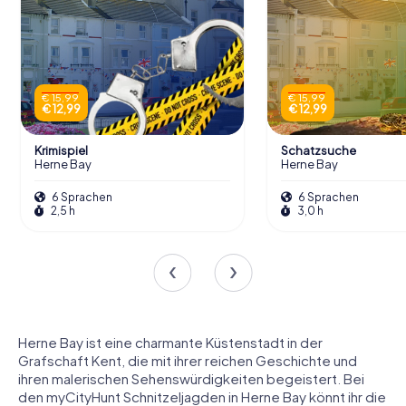
€ 15,99
€ 15,99
€ 12,99
€ 12,99
Krimispiel
Schatzsuche
Herne Bay
Herne Bay
6 Sprachen
6 Sprachen
2,5 h
3,0 h
Herne Bay ist eine charmante Küstenstadt in der
Grafschaft Kent, die mit ihrer reichen Geschichte und
ihren malerischen Sehenswürdigkeiten begeistert. Bei
den myCityHunt Schnitzeljagden in Herne Bay könnt ihr die