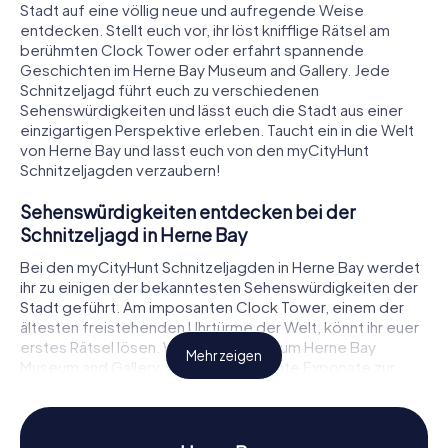
Stadt auf eine völlig neue und aufregende Weise
entdecken. Stellt euch vor, ihr löst knifflige Rätsel am
berühmten Clock Tower oder erfahrt spannende
Geschichten im Herne Bay Museum and Gallery. Jede
Schnitzeljagd führt euch zu verschiedenen
Sehenswürdigkeiten und lässt euch die Stadt aus einer
einzigartigen Perspektive erleben. Taucht ein in die Welt
von Herne Bay und lasst euch von den myCityHunt
Schnitzeljagden verzaubern!
Sehenswürdigkeiten entdecken bei der
Schnitzeljagd in Herne Bay
Bei den myCityHunt Schnitzeljagden in Herne Bay werdet
ihr zu einigen der bekanntesten Sehenswürdigkeiten der
Stadt geführt. Am imposanten Clock Tower, einem der
ältesten freistehenden Uhrtürme der Welt, könnt ihr euer
erstes Rätsel lösen. Weiter geht es zum Herne Bay
Mehr zeigen
Museum and Gallery, wo ihr interessante Exponate zur
Geschichte der Stadt und der Region bestaunen könnt.
Auch der Central Bandstand, ein beliebter
Veranstaltungsort direkt an der Küste, ist ein Highlight
jeder Schnitzeljagd in Herne Bay. Hier könnt ihr nicht nur