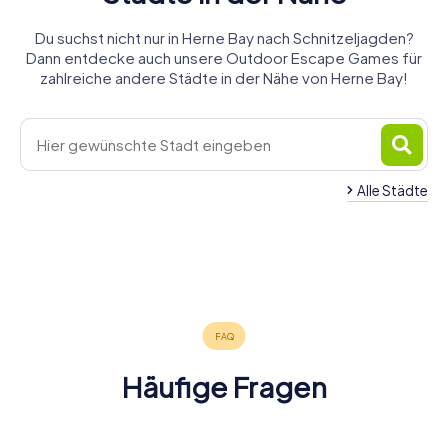
Du suchst nicht nur in Herne Bay nach Schnitzeljagden?
Dann entdecke auch unsere Outdoor Escape Games für
zahlreiche andere Städte in der Nähe von Herne Bay!
Alle Städte
Whitstable
Canterbury
Margate
Ramsgate
Broadstairs
Deal
4 Touren
5 Touren
4 Touren
Sittingbourne
Dover
Ashford
4 Touren
4 Touren
4 Touren
verfügbar
verfügbar
verfügbar
Folkestone
4 Touren
4 Touren
4 Touren
verfügbar
verfügbar
verfügbar
4,5
4,6
4 Touren
verfügbar
verfügbar
verfügbar
4,2
verfügbar
5,0
Häufige Fragen