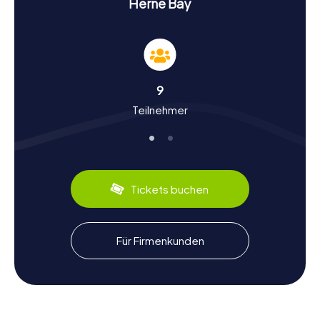
Herne Bay
Rätsel lösen, sondern auch die herrliche Aussicht auf das
Meer genießen.
Geschichte und Kultur bei der Schnitzeljagd in
Herne Bay erleben
9
Die myCityHunt Schnitzeljagden in Herne Bay sind nicht nur
Teilnehmer
ein Abenteuer, sondern auch eine Reise durch die
Geschichte und Kultur der Stadt. Herne Bay entwickelte
sich im viktorianischen Zeitalter zu einem beliebten
Seebad, und viele Gebäude aus dieser Zeit prägen noch
heute das Stadtbild. Wusstet ihr, dass hier während des
Zweiten Weltkriegs die berühmten Rollbomben getestet
Tickets buchen
wurden? Diese und viele weitere spannende Fakten
erfahrt ihr bei unseren Schnitzeljagden. Auch kulinarisch
hat Herne Bay einiges zu bieten: Probiert unbedingt die
lokalen Fischspezialitäten, die frisch aus der Nordsee auf
Für Firmenkunden
den Teller kommen.
Nach der Schnitzeljagd in Herne Bay die
Umgebung erkunden