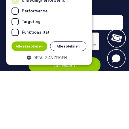
Unbedingt erforderlich
Newsletter
Performance
Targeting
Funktionalität
Alle akzeptieren
Alle ablehnen
Datenschutzerklärung
DETAILS ANZEIGEN
Anmelden
Unbedingt erforderlich
Performance
Targeting
Funktionalität
Navigation
Unbedingt erforderliche Cookies
ermöglichen wesentliche Kernfunktionen
Tickets
der Website wie die Benutzeranmeldung
und die Kontoverwaltung. Ohne die
Gutschein-Shop
unbedingt erforderlichen Cookies kann die
Explorer Blog
Website nicht ordnungsgemäß verwendet
werden.
myCityHunt Bewertungen