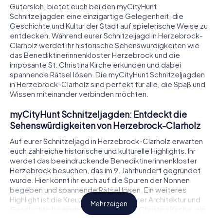
Gütersloh, bietet euch bei den myCityHunt
Schnitzeljagden eine einzigartige Gelegenheit, die
Geschichte und Kultur der Stadt auf spielerische Weise zu
entdecken. Während eurer Schnitzeljagd in Herzebrock-
Clarholz werdet ihr historische Sehenswürdigkeiten wie
das Benediktinerinnenkloster Herzebrock und die
imposante St. Christina Kirche erkunden und dabei
spannende Rätsel lösen. Die myCityHunt Schnitzeljagden
in Herzebrock-Clarholz sind perfekt für alle, die Spaß und
Wissen miteinander verbinden möchten.
myCityHunt Schnitzeljagden: Entdeckt die
Sehenswürdigkeiten von Herzebrock-Clarholz
Auf eurer Schnitzeljagd in Herzebrock-Clarholz erwarten
euch zahlreiche historische und kulturelle Highlights. Ihr
werdet das beeindruckende Benediktinerinnenkloster
Herzebrock besuchen, das im 9. Jahrhundert gegründet
wurde. Hier könnt ihr euch auf die Spuren der Nonnen
begeben und spannende Rätsel lösen. Ein weiteres
Highlight ist die Kreuzkirche, die mit ihrer Architektur und
Mehr zeigen
Geschichte beeindruckt. Auch die St. Christina Kirche, ein