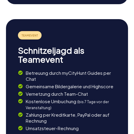
das ihr nicht verpassen solltet, ist der jährliche
Erntedankumzug in Clarholz, der als einer der größten in
Deutschland gilt. Taucht ein in die Geschichte und Kultur
von Herzebrock-Clarholz und erlebt eine unvergessliche
Schnitzeljagd!
Schnitzeljagd als
Teamevent
Betreuung durch myCityHunt Guides per
Chat
Gemeinsame Bildergalerie und Highscore
Vernetzung durch Team-Chat
Kostenlose Umbuchung
(bis 7 Tage vor der
Veranstaltung)
Zahlung per Kreditkarte, PayPal oder auf
Rechnung
Umsatzsteuer-Rechnung