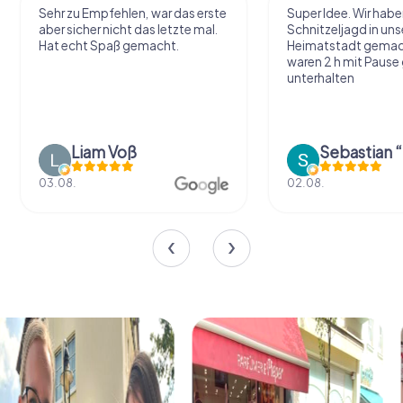
Sehr zu Empfehlen, war das erste
Super Idee. Wir habe
aber sicher nicht das letzte mal.
Schnitzeljagd in uns
Hat echt Spaß gemacht.
Heimatstadt gemac
waren 2 h mit Pause
unterhalten
Liam Voß
03.08.
02.08.