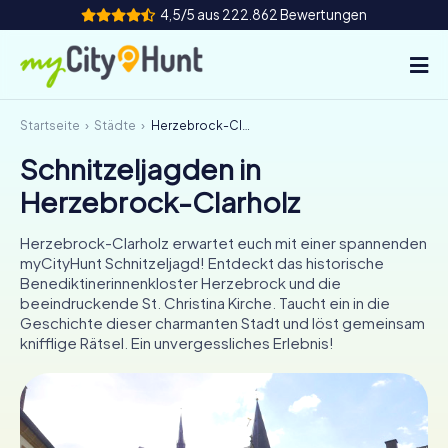
4,5/5 aus 222.862 Bewertungen
Startseite
Städte
Herzebrock-Clarholz
So funktioniert's
Schnitzeljagden in
Städte
Herzebrock-Clarholz
Touren
Herzebrock-Clarholz erwartet euch mit einer spannenden
myCityHunt Schnitzeljagd! Entdeckt das historische
Teamevent
Benediktinerinnenkloster Herzebrock und die
beeindruckende St. Christina Kirche. Taucht ein in die
Tickets
Geschichte dieser charmanten Stadt und löst gemeinsam
knifflige Rätsel. Ein unvergessliches Erlebnis!
INT
AT
CH
DE
ES
FR
UK
IE
IT
NL