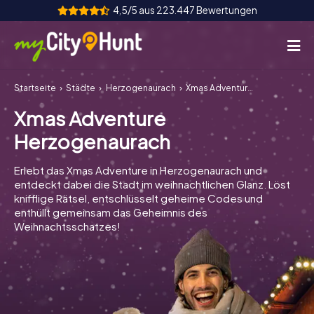
4,5/5 aus 223.447 Bewertungen
Startseite
Städte
Herzogenaurach
Xmas Adventure Herzogenaurach
So funktioniert's
Xmas Adventure
Städte
Herzogenaurach
Touren
Erlebt das Xmas Adventure in Herzogenaurach und
entdeckt dabei die Stadt im weihnachtlichen Glanz. Löst
Teamevent
knifflige Rätsel, entschlüsselt geheime Codes und
enthüllt gemeinsam das Geheimnis des
Tickets
Weihnachtsschatzes!
INT
AT
CH
DE
ES
FR
UK
IE
IT
NL