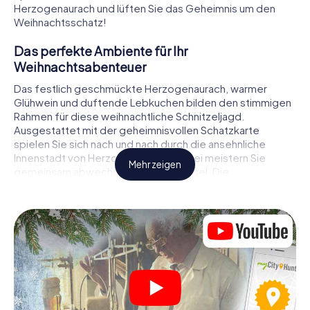
Herzogenaurach und lüften Sie das Geheimnis um den
Weihnachtsschatz!
Das perfekte Ambiente für Ihr
Weihnachtsabenteuer
Das festlich geschmückte Herzogenaurach, warmer
Glühwein und duftende Lebkuchen bilden den stimmigen
Rahmen für diese weihnachtliche Schnitzeljagd.
Ausgestattet mit der geheimnisvollen Schatzkarte
spielen Sie sich nach und nach durch die ansehnliche
Innenstadt von Herzogenaurach. Dabei meistern Sie
Mehr zeigen
gemeinsam abwechslungsreiche Rätsel. Die
Weihnachtsthematik zieht sich als roter Faden durch das
X-Mas Adventure in Herzogenaurach. Auf spielerische
Weise erfahren Sie faszinierende Anekdoten rund um das
nahende Weihnachtsfest. Wird es Ihnen gelingen, die
Hinweise richtig zu deuten und anderen Schatzsuchern
stets einen Schritt voraus zu sein?
Der Weihnachtsmarkt von Herzogenaurach als
Zwischenstopp