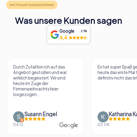
Was unsere Kunden sagen
Google
2.118
4,4
Durch Zufall bin ich auf das
Es hat super Spaß 
Angebot gestoßen und war
heute das erste Mal 
wirklich begeistert. Wir sind
definitiv nicht das le
heute im Zuge der
Firmenweihnachtsfeier
losgezogen...
Susann Engel
Katharina K
04.12.
03.08.