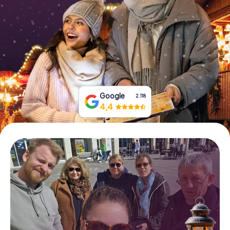
Tickets buchen
Gutscheine bestellen
Google
2.118
4,4