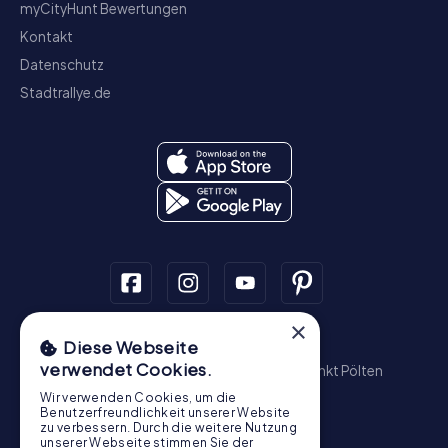
myCityHunt Bewertungen
Kontakt
Datenschutz
Stadtrallye.de
×
Schnitzeljagd
Diese Webseite
verwendet Cookies.
Wien
Graz
Linz
Salzburg
Innsbruck
Sankt Pölten
Wiener Neustadt
Steyr
Bregenz
Baden
Wir verwenden Cookies, um die
Krems an der Donau
Benutzerfreundlichkeit unserer Website
zu verbessern. Durch die weitere Nutzung
Schatzsuche
unserer Webseite stimmen Sie der