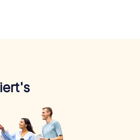
ert's