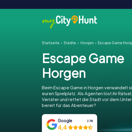
Startseite
Städte
Horgen
Escape Game Horg
Escape Game
Horgen
Beim Escape Game in Horgen verwandelt si
euren Spielplatz. Als Agenten löst ihr Rätsel
Verräter und rettet die Stadt vor dem Unter
bereit für das Abenteuer?
Google
2.118
4,4