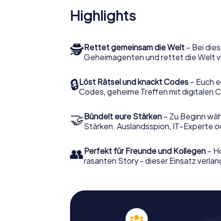
Highlights
🕵
Rettet gemeinsam die Welt
– Bei dies
Geheimagenten und rettet die Welt v
🔒
Löst Rätsel und knackt Codes
– Euch e
Codes, geheime Treffen mit digitalen C
🤝
Bündelt eure Stärken
– Zu Beginn wähl
Stärken. Auslandsspion, IT-Experte od
👥
Perfekt für Freunde und Kollegen
– Ho
rasanten Story - dieser Einsatz verlan