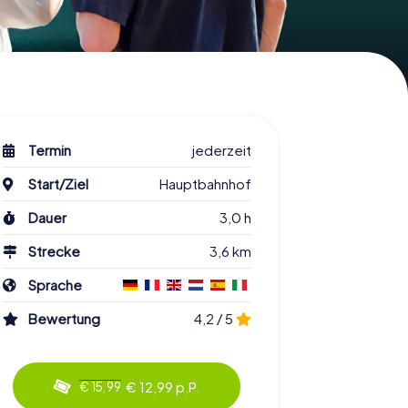
Termin
jederzeit
Start/Ziel
Hauptbahnhof
Dauer
3,0 h
Strecke
3,6 km
Sprache
Bewertung
4,2 / 5
€ 12,99 p.P.
€ 15,99