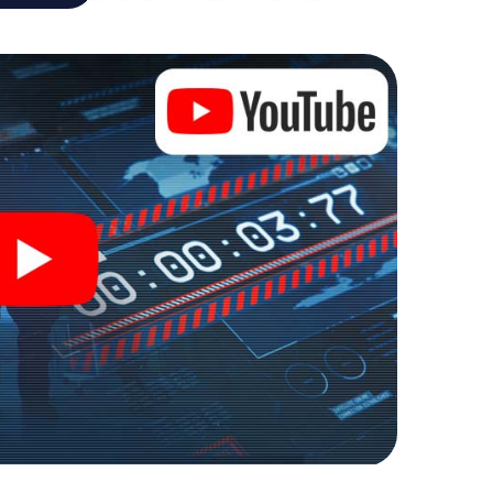
 die Bösewichte aufzuhalten. Im Gegensatz zu
zu stillen Helden: Sie verewigen sich mit Ihrem
Zugang zu Ihrer ganz persönlichen Bildergalerie.
zu Ihrem ganz persönlichen Erlebnisspielplatz.
r Spionage und Geheimagenten und verwandeln Sie