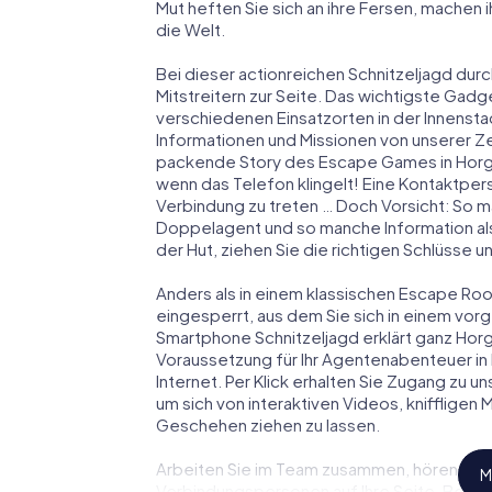
Mut heften Sie sich an ihre Fersen, machen
die Welt.
Bei dieser actionreichen Schnitzeljagd dur
Mitstreitern zur Seite. Das wichtigste Gadge
verschiedenen Einsatzorten in der Innens
Informationen und Missionen von unserer Ze
packende Story des Escape Games in Horg
wenn das Telefon klingelt! Eine Kontaktpers
Verbindung zu treten … Doch Vorsicht: So m
Doppelagent und so manche Information als
der Hut, ziehen Sie die richtigen Schlüsse 
Anders als in einem klassischen Escape Room
eingesperrt, aus dem Sie sich in einem vo
Smartphone Schnitzeljagd erklärt ganz Horg
Voraussetzung für Ihr Agentenabenteuer in
Internet. Per Klick erhalten Sie Zugang zu u
um sich von interaktiven Videos, kniffligen
Geschehen ziehen zu lassen.
Arbeiten Sie im Team zusammen, hören Sie f
M
Verbindungspersonen auf Ihre Seite. Bei d