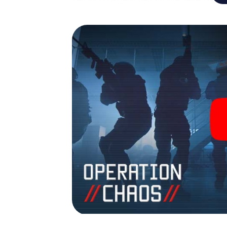
Team mit allen Wassern gewaschen sein, um
James Bond und Co. werden Sie jedoch nicht 
Team im Highscore von Horgen und erhalten 
Das myCityHunt Escape Game macht Horgen 
Holen Sie sich Ihre Tickets in die Welt de
Horgen in einen Outdoor Escape Room!