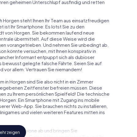
 ihren geheimen Unterschlupf ausfindig und retten
ch Horgen steht Ihnen Ihr Team aus einsatzfreudigen
t ist Ihr Smartphone: Es lotst Sie zu den
tadt von Horgen. Sie bekommen laufend neue
ntrale übermittelt. Auf diese Weise wird die
en vorangetrieben. Und nehmen Sie unbedingt ab,
on könnte versuchen, mit Ihnen konspirativ in
ancher Informant entpuppt sich als dubioser
 bewusst gelegte falsche Fährte. Seien Sie auf
und vor allem: Vertrauen Sie niemandem!
 in Horgen sind Sie also nicht in ein Zimmer
rgegebenen Zeitfenster befreien müssen. Diese
en zu Ihrem persönlichen Spielfeld! Die technische
 Horgen: Ein Smartphone mit Zugang ins mobile
nserer Web-App. Sie brauchen nichts zu installieren,
 Minigames und vielen weiteren Features mitten ins
eindliche Spione ab und bringen Sie
ehr zeigen
iesem Escape Game in Horgen müssen Sie und Ihr