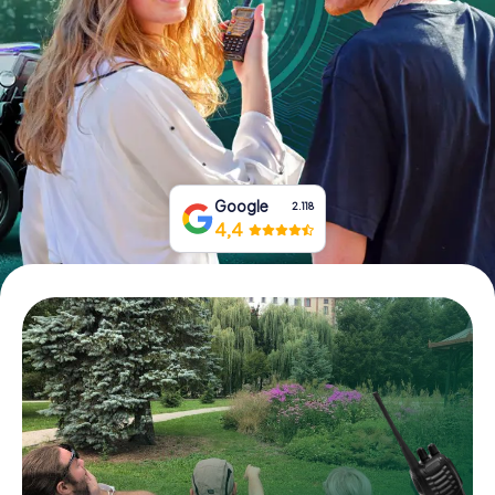
Tickets buchen
Gutscheine bestellen
Google
2.118
4,4