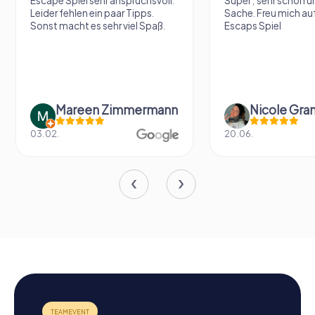
Escape Spiel sehr anspruchsvoll.
Super , sehr schön un
Leider fehlen ein paar Tipps.
Sache. Freu mich au
Sonst macht es sehr viel Spaß.
Escaps Spiel
Mareen Zimmermann
Nicole Gra
03.02.
20.06.