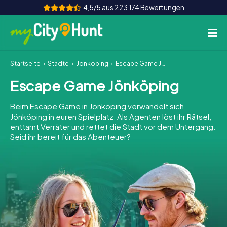
4,5/5 aus 223.174 Bewertungen
Startseite
Städte
Jönköping
Escape Game Jönköping
So funktioniert's
Escape Game Jönköping
Städte
Beim Escape Game in Jönköping verwandelt sich
Touren
Jönköping in euren Spielplatz. Als Agenten löst ihr Rätsel,
enttarnt Verräter und rettet die Stadt vor dem Untergang.
Seid ihr bereit für das Abenteuer?
Teamevent
Tickets
INT
AT
CH
DE
ES
FR
UK
IE
IT
NL