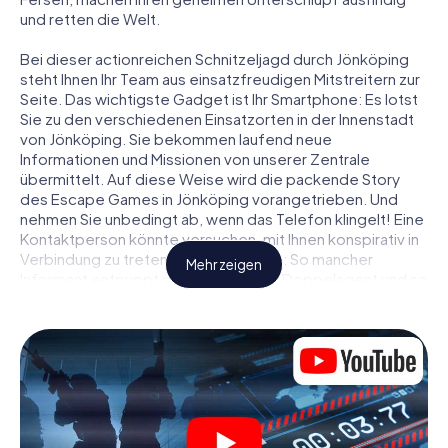
und retten die Welt.
Bei dieser actionreichen Schnitzeljagd durch Jönköping
steht Ihnen Ihr Team aus einsatzfreudigen Mitstreitern zur
Seite. Das wichtigste Gadget ist Ihr Smartphone: Es lotst
Sie zu den verschiedenen Einsatzorten in der Innenstadt
von Jönköping. Sie bekommen laufend neue
Informationen und Missionen von unserer Zentrale
übermittelt. Auf diese Weise wird die packende Story
des Escape Games in Jönköping vorangetrieben. Und
nehmen Sie unbedingt ab, wenn das Telefon klingelt! Eine
Kontaktperson könnte versuchen, mit Ihnen konspirativ in
Verbindung zu treten … Doch Vorsicht: So mancher
Mehr zeigen
Informant entpuppt sich als dubioser Doppelagent und so
manche Information als bewusst gelegte falsche Fährte.
Seien Sie auf der Hut, ziehen Sie die richtigen Schlüsse
und vor allem: Vertrauen Sie niemandem!
Anders als in einem klassischen Escape Room in
Jönköping sind Sie also nicht in ein Zimmer eingesperrt,
aus dem Sie sich in einem vorgegebenen Zeitfenster
befreien müssen. Diese Smartphone Schnitzeljagd erklärt