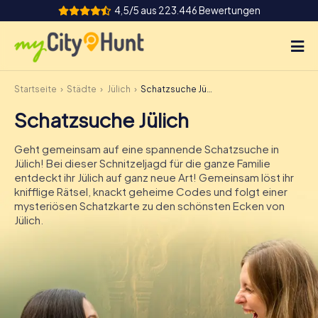
4,5/5 aus 223.446 Bewertungen
Startseite
Städte
Jülich
Schatzsuche Jülich
So funktioniert's
Schatzsuche Jülich
Städte
Geht gemeinsam auf eine spannende Schatzsuche in
Touren
Jülich! Bei dieser Schnitzeljagd für die ganze Familie
entdeckt ihr Jülich auf ganz neue Art! Gemeinsam löst ihr
knifflige Rätsel, knackt geheime Codes und folgt einer
Teamevent
mysteriösen Schatzkarte zu den schönsten Ecken von
Jülich.
Tickets
INT
AT
CH
DE
ES
FR
UK
IE
IT
NL