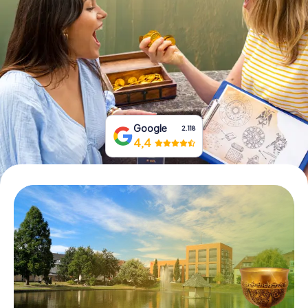
Tickets buchen
Gutscheine bestellen
Google
2.118
4,4