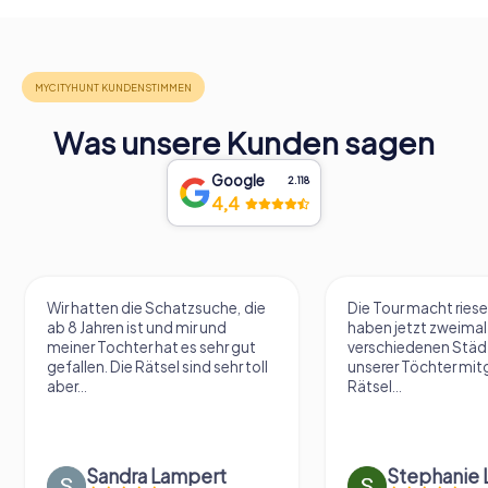
Was unsere Kunden sagen
Google
2.118
4,4
Wir hatten die Schatzsuche, die
Die Tour macht riese
ab 8 Jahren ist und mir und
haben jetzt zweimal 
meiner Tochter hat es sehr gut
verschiedenen Städ
gefallen. Die Rätsel sind sehr toll
unserer Töchter mit
aber...
Rätsel...
Sandra Lampert
Stephanie L