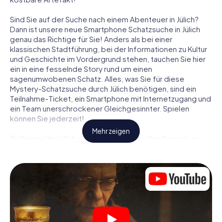
Sind Sie auf der Suche nach einem Abenteuer in Jülich?
Dann ist unsere neue Smartphone Schatzsuche in Jülich
genau das Richtige für Sie! Anders als bei einer
klassischen Stadtführung, bei der Informationen zu Kultur
und Geschichte im Vordergrund stehen, tauchen Sie hier
ein in eine fesselnde Story rund um einen
sagenumwobenen Schatz. Alles, was Sie für diese
Mystery-Schatzsuche durch Jülich benötigen, sind ein
Teilnahme-Ticket, ein Smartphone mit Internetzugang und
ein Team unerschrockener Gleichgesinnter. Spielen
können Sie jederzeit!
Mehr zeigen
Zu Beginn Ihrer Schatzsuche in Jülich treffen Sie sich an
einem zentralen Ort zum gemeinsamen Briefing. Dann
werden die Rollen verteilt. Wer aus Ihrem Team ist ein
geborener Spurensucher? Wer ein waschechter
Abenteurer? Und wer hat das Zeug zum Code-Knacker?
Bei unserer Schatzsuche in Jülich ist für jeden Spieler die
passende Rolle dabei.
Sind die Rollen verteilt, kann die Krimi-Schatzsuche durch