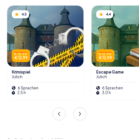
4,5
4,4
€ 15,99
€ 15,99
€ 12,99
€ 12,99
Krimispiel
Escape Game
Jülich
Jülich
6 Sprachen
6 Sprachen
2,5 h
3,0 h