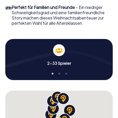
perfekten Weihnachtsfeier in Kerken erwartet: Spaß,
👪
Perfekt für Familien und Freunde
– Ein niedriger
Teambuilding und eine stimmungsvolle
Schwierigkeitsgrad und eine familienfreundliche
Weihnachtsthematik. Gönnen Sie Ihren Kollegen also
Story machen dieses Weihnachtsabenteuer zur
einen unvergesslichen Ausklang des Jahres und planen Sie
perfekten Wahl für alle Altersklassen.
unser X-Mas Adventure als Programmpunkt Ihrer
Weihnachtsfeier in Kerken ein!
2-33 Spieler