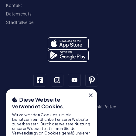
Kontakt
Datenschutz
Stadtrallye.de
×
Schnitzeljagd
Diese Webseite
verwendet Cookies.
Wien
Graz
Linz
Salzburg
Innsbruck
Sankt Pölten
Wiener Neustadt
Steyr
Bregenz
Baden
Wir verwenden Cookies, um die
Krems an der Donau
Benutzerfreundlichkeit unserer Website
zu verbessern. Durch die weitere Nutzung
Schatzsuche
unserer Webseite stimmen Sie der
Verwendung von Cookies gemäß unserer