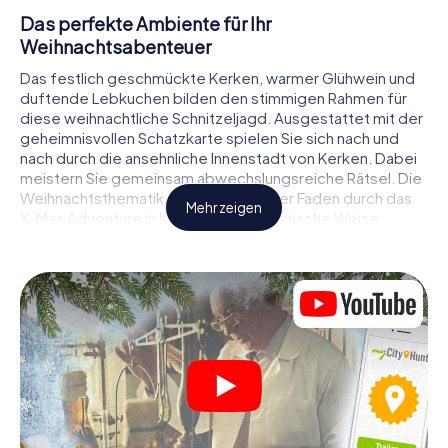
Das perfekte Ambiente für Ihr
Weihnachtsabenteuer
Das festlich geschmückte Kerken, warmer Glühwein und
duftende Lebkuchen bilden den stimmigen Rahmen für
diese weihnachtliche Schnitzeljagd. Ausgestattet mit der
geheimnisvollen Schatzkarte spielen Sie sich nach und
nach durch die ansehnliche Innenstadt von Kerken. Dabei
meistern Sie gemeinsam abwechslungsreiche Rätsel. Die
Weihnachtsthematik zieht sich als roter Faden durch das
Mehr zeigen
X-Mas Adventure in Kerken. Auf spielerische Weise
erfahren Sie faszinierende Anekdoten rund um das
nahende Weihnachtsfest. Wird es Ihnen gelingen, die
Hinweise richtig zu deuten und anderen Schatzsuchern
stets einen Schritt voraus zu sein?
Der Weihnachtsmarkt von Kerken als
Zwischenstopp
Stellen Sie ein kompetentes Team aus Freunden oder
Familienmitgliedern zusammen und begeben Sie sich
gemeinsam auf eine weihnachtliche Rätseltour durch