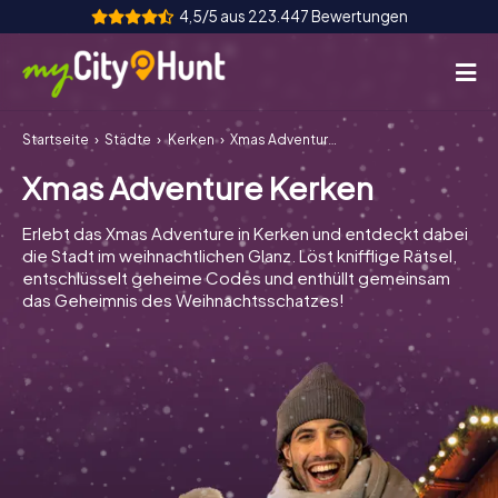
4,5/5 aus 223.447 Bewertungen
Startseite
Städte
Kerken
Xmas Adventure Kerken
So funktioniert's
Xmas Adventure Kerken
Städte
Erlebt das Xmas Adventure in Kerken und entdeckt dabei
Touren
die Stadt im weihnachtlichen Glanz. Löst knifflige Rätsel,
entschlüsselt geheime Codes und enthüllt gemeinsam
das Geheimnis des Weihnachtsschatzes!
Teamevent
Tickets
INT
AT
CH
DE
ES
FR
UK
IE
IT
NL