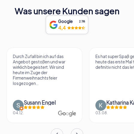
Was unsere Kunden sagen
Google
2.118
4,4
Durch Zufall bin ich auf das
Es hat super Spaß 
Angebot gestoßen und war
heute das erste Mal 
wirklich begeistert. Wir sind
definitiv nicht das le
heute im Zuge der
Firmenweihnachtsfeier
losgezogen...
Susann Engel
Katharina K
04.12.
03.08.