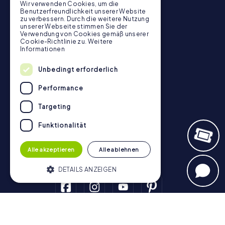
Wir verwenden Cookies, um die
Tickets
Benutzerfreundlichkeit unserer Website
zu verbessern. Durch die weitere Nutzung
Gutschein-Shop
unserer Webseite stimmen Sie der
Verwendung von Cookies gemäß unserer
Explorer Blog
Cookie-Richtlinie zu.
Weitere
myCityHunt Bewertungen
Informationen
Kontakt
Unbedingt erforderlich
Datenschutz
Performance
Stadtrallye.de
Targeting
Funktionalität
Alle akzeptieren
Alle ablehnen
DETAILS ANZEIGEN
Unbedingt erforderlich
Performance
Schnitzeljagd
Targeting
Funktionalität