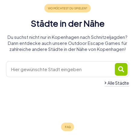
Städte in der Nähe
Du suchst nicht nur in Kopenhagen nach Schnitzeljagden?
Dann entdecke auch unsere Outdoor Escape Games für
zahlreiche andere Städte in der Nähe von Kopenhagen!
Alle Städte
Frederiksberg
Hørsholm
Landskrona
Malmö
Roskilde
Køge
4 Touren
4 Touren
4 Touren
Lund
Helsingor
Helsingborg
6 Touren
4 Touren
4 Touren
verfügbar
verfügbar
verfügbar
Trelleborg
6 Touren
4 Touren
6 Touren
verfügbar
verfügbar
verfügbar
4,2
4 Touren
verfügbar
verfügbar
verfügbar
4,4
verfügbar
4,4
4,3
4,4
4,2