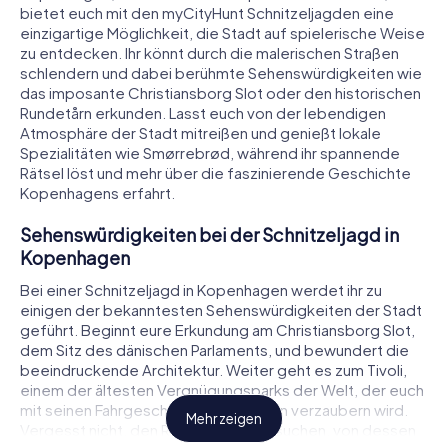
bietet euch mit den myCityHunt Schnitzeljagden eine
einzigartige Möglichkeit, die Stadt auf spielerische Weise
zu entdecken. Ihr könnt durch die malerischen Straßen
schlendern und dabei berühmte Sehenswürdigkeiten wie
das imposante Christiansborg Slot oder den historischen
Rundetårn erkunden. Lasst euch von der lebendigen
Atmosphäre der Stadt mitreißen und genießt lokale
Spezialitäten wie Smørrebrød, während ihr spannende
Rätsel löst und mehr über die faszinierende Geschichte
Kopenhagens erfahrt.
Sehenswürdigkeiten bei der Schnitzeljagd in
Kopenhagen
Bei einer Schnitzeljagd in Kopenhagen werdet ihr zu
einigen der bekanntesten Sehenswürdigkeiten der Stadt
geführt. Beginnt eure Erkundung am Christiansborg Slot,
dem Sitz des dänischen Parlaments, und bewundert die
beeindruckende Architektur. Weiter geht es zum Tivoli,
einem der ältesten Vergnügungsparks der Welt, der euch
mit seinen Fahrgeschäften und Gärten verzaubern wird.
Mehr zeigen
Vergesst nicht, den Rundetårn zu besuchen, von dessen