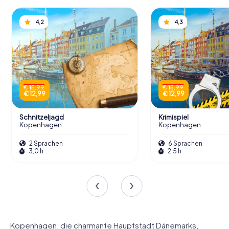
4,2
4,3
€ 15,99
€ 15,99
€ 12,99
€ 12,99
Schnitzeljagd
Krimispiel
Kopenhagen
Kopenhagen
2 Sprachen
6 Sprachen
3,0 h
2,5 h
Kopenhagen, die charmante Hauptstadt Dänemarks,