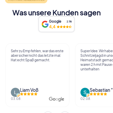
Was unsere Kunden sagen
Google
2.118
4,4
Sehr zu Empfehlen, war das erste
Super Idee. Wir habe
aber sicher nicht das letzte mal.
Schnitzeljagd in uns
Hat echt Spaß gemacht.
Heimatstadt gemac
waren 2 h mit Pause
unterhalten
Liam Voß
03.08.
02.08.