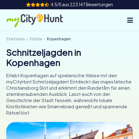
4,5/5 aus 223.147 Bewertungen
Startseite
Städte
Kopenhagen
So funktioniert's
Schnitzeljagden in
Städte
Kopenhagen
Touren
Erlebt Kopenhagen auf spielerische Weise mit den
myCityHunt Schnitzeljagden! Entdeckt das majestätische
Teamevent
Christiansborg Slot und erklimmt den Rundetårn für einen
atemberaubenden Ausblick. Lasst euch von der
Tickets
Geschichte der Stadt fesseln, während ihr lokale
Köstlichkeiten wie Smørrebrød genießt und spannende
Rätsel löst.
INT
AT
CH
DE
ES
FR
UK
IE
IT
NL