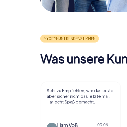
Was unsere Ku
r viel Spaß
Sehr zu Empfehlen, war das erste
t die Stadt
aber sicher nicht das letzte mal.
ißt als
Hat echt Spaß gemacht.
en.
Liam Voß
03.08.
03.08.