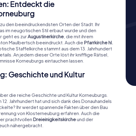
n: Entdeckt die
orneuburg
h zu den beeindruckendsten Orten der Stadt. Ihr
das im neugotischen Stil erbaut wurde und den
er geht es zur
Augustinerkirche
, die mit ihrem
nton Maulbertsch beeindruckt. Auch die
Pfarrkirche hl.
 gotische Staffelkirche stammt aus dem 13. Jahrhundert
ails. An jedem dieser Orte löst ihr knifflige Rätsel,
eimnisse Korneuburgs eintauchen lassen.
g: Geschichte und Kultur
l über die reiche Geschichte und Kultur Korneuburgs.
im 12. Jahrhundert hat und sich dank des Donauhandels
kelte? Ihr werdet spannende Fakten über den Bau
Trennung von Klosterneuburg erfahren. Auch die
der prachtvollen
Dreieinigkeitskirche
und der
 euch nähergebracht.