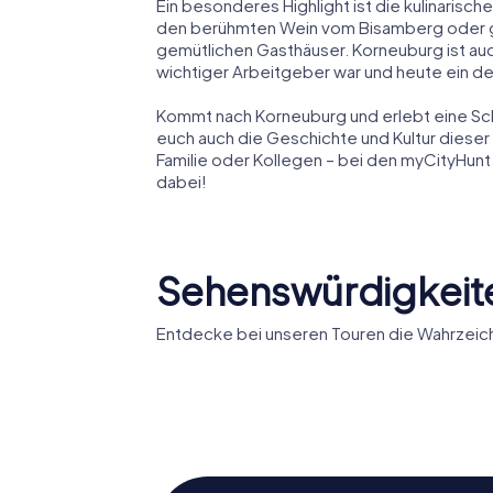
Ein besonderes Highlight ist die kulinarische
den berühmten Wein vom Bisamberg oder gen
gemütlichen Gasthäuser. Korneuburg ist auch
wichtiger Arbeitgeber war und heute ein de
Kommt nach Korneuburg und erlebt eine Schn
euch auch die Geschichte und Kultur dieser
Familie oder Kollegen – bei den myCityHunt 
dabei!
Sehenswürdigkeit
Entdecke bei unseren Touren die Wahrzeich
Synagoge
Pfarrkir
Korneuburg
Korneub