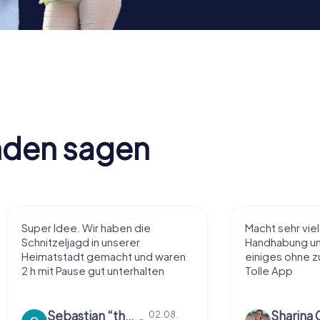
nden sagen
Super Idee. Wir haben die
Macht sehr vie
Schnitzeljagd in unserer
Handhabung und
Heimatstadt gemacht und waren
einiges ohne zu
2 h mit Pause gut unterhalten
Tolle App
Sebastian “the sleeping Boxer Dog” Röhner
Sharina 
02.08.