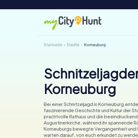
Startseite
Städte
Korneuburg
Schnitzeljagden
Korneuburg
Bei einer Schnitzeljagd in Korneuburg entdec
faszinierende Geschichte und Kultur der St
prachtvolle Rathaus und die beeindrucken
Augustinerkirche, während ihr spannende Rät
Korneuburgs bewegte Vergangenheit und l
warten darauf, von euch erkundet zu werde