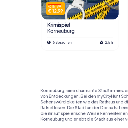
€ 15,99
€ 12,99
Krimispiel
Korneuburg
6 Sprachen
2,5 h
Korneuburg, eine charmante Stadt im nieder
von Entdeckungen. Bei den myCityHunt Schni
Sehenswürdigkeiten wie das Rathaus und d
Rätsel lösen. Die Stadt an der Donau hat e
die ihr auf spielerische Weise kennenlernen 
Korneuburg und erlebt die Stadt aus einer v