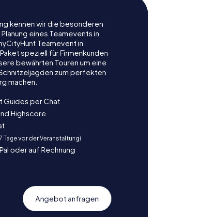
rung kennen wir die besonderen
r Planung eines Teamevents in
myCityHunt Teamevent in
Paket speziell für Firmenkunden
nsere bewährten Touren um eine
e Schnitzeljagden zum perfekten
urg machen.
t Guides per Chat
und Highscore
at
 7 Tage vor der Veranstaltung)
yPal oder auf Rechnung
Angebot anfragen