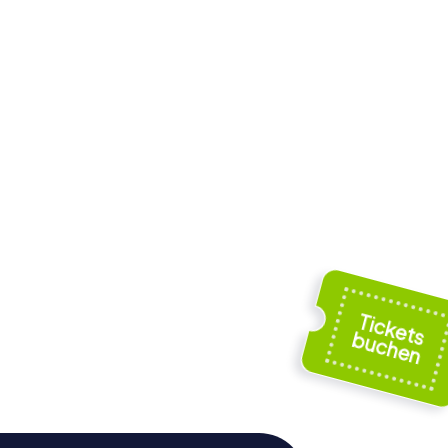
rft
Rathaus
rg
Korneuburg