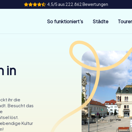
4,5/5 aus 222.862 Bewertungen
So funktioniert's
Städte
Toure
 in
kt ihr die
adt. Besucht das
de
sel löst.
ebendige Kultur
n!