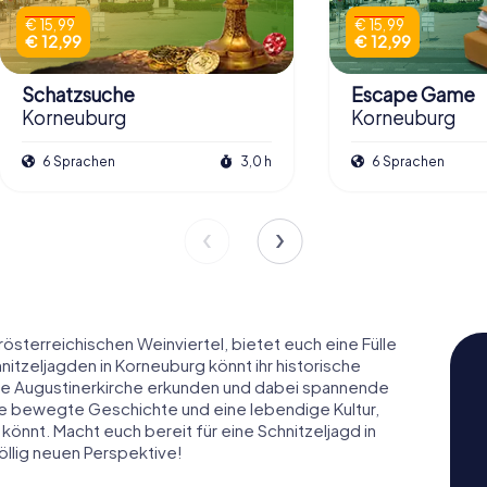
€ 15,99
€ 15,99
€ 12,99
€ 12,99
Schatzsuche
Escape Game
Korneuburg
Korneuburg
6 Sprachen
3,0 h
6 Sprachen
österreichischen Weinviertel, bietet euch eine Fülle
tzeljagden in Korneuburg könnt ihr historische
ie Augustinerkirche erkunden und dabei spannende
ine bewegte Geschichte und eine lebendige Kultur,
könnt. Macht euch bereit für eine Schnitzeljagd in
öllig neuen Perspektive!