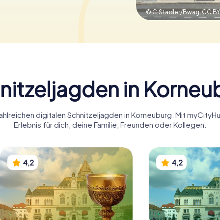
© C.Stadler/Bwag,
CC BY
nitzeljagden in Korneu
ahlreichen digitalen Schnitzeljagden in Korneuburg. Mit myCit
Erlebnis für dich, deine Familie, Freunden oder Kollegen.
4,2
4,2