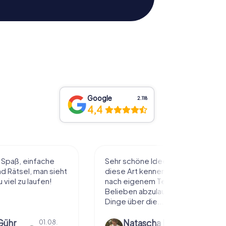
Google
2.118
4,4
l Spaß, einfache
Sehr schöne Idee die Stadt auf
 Rätsel, man sieht
diese Art kennenzulernen. Alles
 viel zu laufen!
nach eigenem Tempo und
Belieben abzulaufen und dabei
Dinge über die...
Gühr
Natascha Reuter
01.08.
01.08.