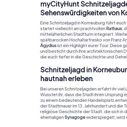
myCityHunt Schnitzeljagde
Sehenswürdigkeiten von K
Eine Schnitzeljagd in Korneuburg führt euc
startet vielleicht am prachtvollen
Rathaus
, 
mittelalterlichen Stadtturm integriert. Weit
spätbarocken Hochaltarfresko von Franz A
Ägydius
ist ein Highlight eurer Tour. Diese
und besticht durch ihre architektonischen Det
die euch tiefer in die Geschichte und Geh
Schnitzeljagd in Korneubur
hautnah erleben
Bei unseren Schnitzeljagden erfahrt ihr vie
Wusstet ihr, dass die Stadt ihren Ursprung 
zu einem bedeutenden Handelsplatz entwic
der Stadtmauer im 13. Jahrhundert und die 
religiöse Geschichte der Stadt, die sich in 
ehemaligen
Synagoge
widerspiegelt, wird