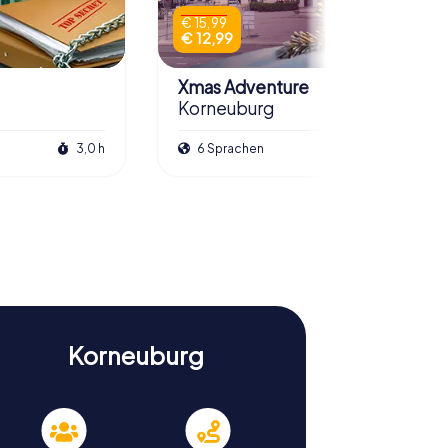
€ 15,99
€ 12,99
Xmas Adventure
Korneuburg
3,0 h
6 Sprachen
2,5 h
Korneuburg