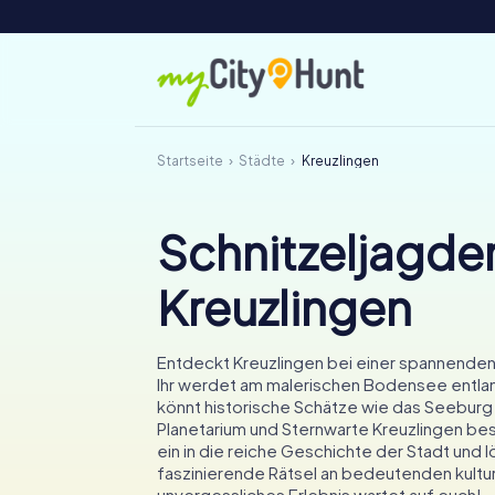
Startseite
Städte
Kreuzlingen
Schnitzeljagden
Kreuzlingen
Entdeckt Kreuzlingen bei einer spannenden
Ihr werdet am malerischen Bodensee entla
könnt historische Schätze wie das Seeburg
Planetarium und Sternwarte Kreuzlingen be
ein in die reiche Geschichte der Stadt und l
faszinierende Rätsel an bedeutenden kultur
unvergessliches Erlebnis wartet auf euch!