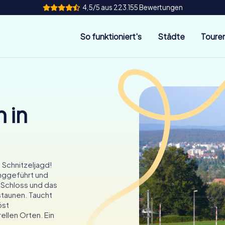
4,5/5 aus 223.155 Bewertungen
So funktioniert's
Städte
Toure
 in
 Schnitzeljagd!
nggeführt und
 Schloss und das
staunen. Taucht
öst
ellen Orten. Ein