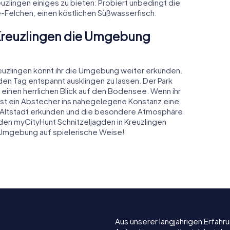
euzlingen einiges zu bieten: Probiert unbedingt die
-Felchen, einen köstlichen Süßwasserfisch.
 Kreuzlingen die Umgebung
euzlingen könnt ihr die Umgebung weiter erkunden.
den Tag entspannt ausklingen zu lassen. Der Park
 einen herrlichen Blick auf den Bodensee. Wenn ihr
st ein Abstecher ins nahegelegene Konstanz eine
iche Altstadt erkunden und die besondere Atmosphäre
den myCityHunt Schnitzeljagden in Kreuzlingen
e Umgebung auf spielerische Weise!
Aus unserer langjährigen Erfah