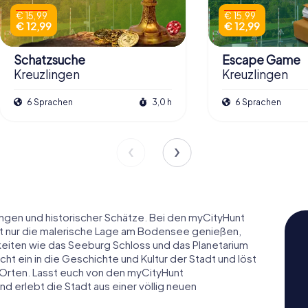
€ 15,99
€ 15,99
€ 12,99
€ 12,99
Schatzsuche
Escape Game
Kreuzlingen
Kreuzlingen
6 Sprachen
3,0 h
6 Sprachen
hungen und historischer Schätze. Bei den myCityHunt
icht nur die malerische Lage am Bodensee genießen,
eiten wie das Seeburg Schloss und das Planetarium
t ein in die Geschichte und Kultur der Stadt und löst
Orten. Lasst euch von den myCityHunt
nd erlebt die Stadt aus einer völlig neuen