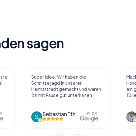
nden sagen
Super Idee. Wir haben die
Macht sehr vie
Schnitzeljagd in unserer
Handhabung und
Heimatstadt gemacht und waren
einiges ohne zu
2 h mit Pause gut unterhalten
Tolle App
Sebastian “the sleeping Boxer Dog” Röhner
Sharina 
02.08.