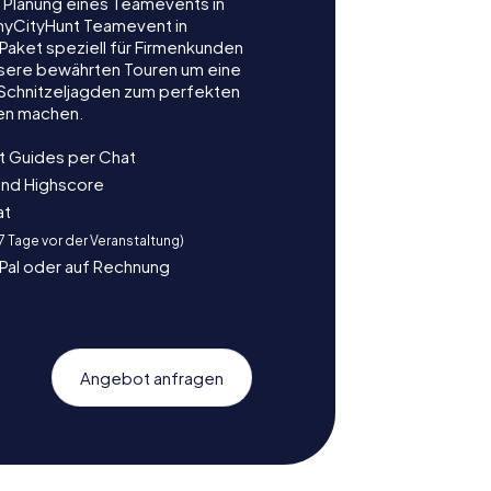
r Planung eines Teamevents in
myCityHunt Teamevent in
 Paket speziell für Firmenkunden
nsere bewährten Touren um eine
e Schnitzeljagden zum perfekten
gen machen.
t Guides per Chat
und Highscore
at
 7 Tage vor der Veranstaltung)
yPal oder auf Rechnung
Angebot anfragen