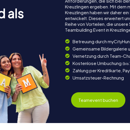
Anforderungen, die sich bei de
Kreuzlingen ergeben. Mit dem 
d als
Kreuzlingen haben wir daher ein
entwickelt. Dieses erweitert u
Reihe von Vorteilen, die unser
Teambuilding Event in Kreuzlin
Betreuung durch myCityHun
Gemeinsame Bildergalerie 
Vernetzung durch Team-Ch
Kostenlose Umbuchung
(bis
Zahlung per Kreditkarte, Pa
Umsatzsteuer-Rechnung
Teamevent buchen