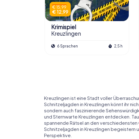
€ 15,99
€ 12,99
Krimispiel
Kreuzlingen
6 Sprachen
2,5 h
Kreuzlingen ist eine Stadt voller Überrasc
Schnitzeljagden in Kreuzlingen könnt ihr n
sondern auch faszinierende Sehenswürdigk
und Sternwarte Kreuzlingen entdecken. Tauch
spannende Rätsel an den verschiedensten 
Schnitzeljagden in Kreuzlingen begeistern u
Perspektive.