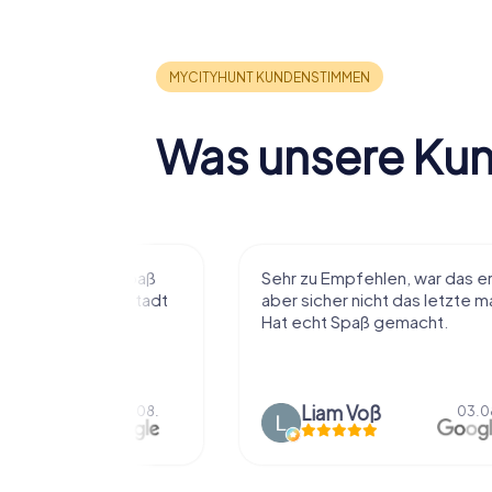
Was unsere Ku
r viel Spaß
Sehr zu Empfehlen, war das erste
t die Stadt
aber sicher nicht das letzte mal.
ißt als
Hat echt Spaß gemacht.
en.
Liam Voß
03.08.
03.08.