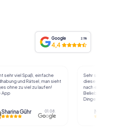
Google
2.118
4,4
l Spaß, einfache
Sehr schöne Idee die Stadt auf
 Rätsel, man sieht
diese Art kennenzulernen. Alles
 viel zu laufen!
nach eigenem Tempo und
Belieben abzulaufen und dabei
Dinge über die...
Gühr
Natascha Reuter
01.08.
01.08.