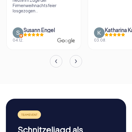
heute im Zuge der
Firmenweihnachtsfeier
losgezogen...
Susann Engel
Katharina K
04.12.
03.08.
Schnitzeljagd als