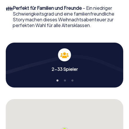
erwartet: Spaß, Teambuilding und eine stimmungsvolle
👪
Perfekt für Familien und Freunde
– Ein niedriger
Weihnachtsthematik. Gönnen Sie Ihren Kollegen also
Schwierigkeitsgrad und eine familienfreundliche
einen unvergesslichen Ausklang des Jahres und planen Sie
Story machen dieses Weihnachtsabenteuer zur
unser X-Mas Adventure als Programmpunkt Ihrer
perfekten Wahl für alle Altersklassen.
Weihnachtsfeier in Kriens ein!
2-33 Spieler