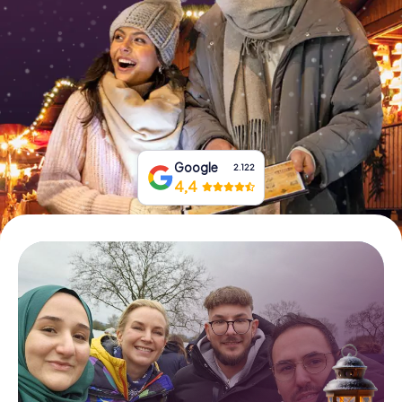
Tickets buchen
Gutscheine bestellen
Google
2.122
4,4