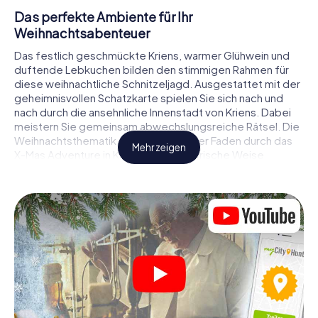
Das perfekte Ambiente für Ihr
Weihnachtsabenteuer
Das festlich geschmückte Kriens, warmer Glühwein und
duftende Lebkuchen bilden den stimmigen Rahmen für
diese weihnachtliche Schnitzeljagd. Ausgestattet mit der
geheimnisvollen Schatzkarte spielen Sie sich nach und
nach durch die ansehnliche Innenstadt von Kriens. Dabei
meistern Sie gemeinsam abwechslungsreiche Rätsel. Die
Weihnachtsthematik zieht sich als roter Faden durch das
Mehr zeigen
X-Mas Adventure in Kriens. Auf spielerische Weise
erfahren Sie faszinierende Anekdoten rund um das
nahende Weihnachtsfest. Wird es Ihnen gelingen, die
Hinweise richtig zu deuten und anderen Schatzsuchern
stets einen Schritt voraus zu sein?
Der Weihnachtsmarkt von Kriens als
Zwischenstopp
Stellen Sie ein kompetentes Team aus Freunden oder
Familienmitgliedern zusammen und begeben Sie sich
gemeinsam auf eine weihnachtliche Rätseltour durch