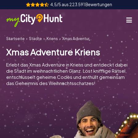
4,5/5 aus 223.591 Bewertungen
Startseite
Städte
Kriens
Xmas Adventure Kriens
So funktioniert's
Xmas Adventure Kriens
Städte
Erlebt das Xmas Adventure in Kriens und entdeckt dabei
Touren
die Stadt im weihnachtlichen Glanz. Löst knifflige Rätsel,
entschlüsselt geheime Codes und enthüllt gemeinsam
das Geheimnis des Weihnachtsschatzes!
Teamevent
Tickets
INT
AT
CH
DE
ES
FR
UK
IE
IT
NL