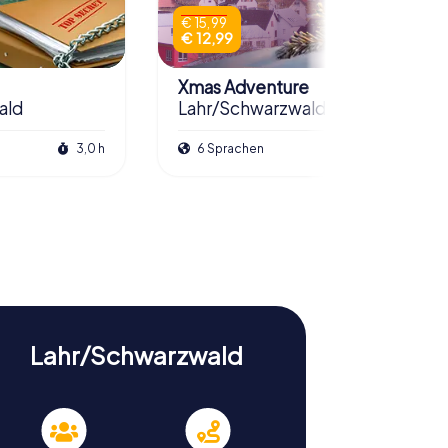
€ 15,99
€ 12,99
Xmas Adventure
ald
Lahr/Schwarzwald
3,0 h
6 Sprachen
2,5 h
Lahr/Schwarzwald