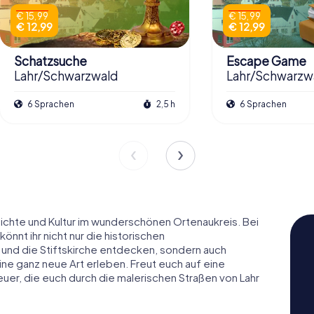
€ 15,99
€ 15,99
€ 12,99
€ 12,99
Schatzsuche
Escape Game
Lahr/Schwarzwald
Lahr/Schwarzw
6 Sprachen
2,5 h
6 Sprachen
hichte und Kultur im wunderschönen Ortenaukreis. Bei
önnt ihr nicht nur die historischen
und die Stiftskirche entdecken, sondern auch
ine ganz neue Art erleben. Freut euch auf eine
uer, die euch durch die malerischen Straßen von Lahr