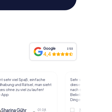
Google
2.122
4,4
l Spaß, einfache
Sehr schöne Idee die Stadt auf
 Rätsel, man sieht
diese Art kennenzulernen. Alles
 viel zu laufen!
nach eigenem Tempo und
Belieben abzulaufen und dabei
Dinge über die...
Gühr
Natascha Reuter
01.08.
01.08.