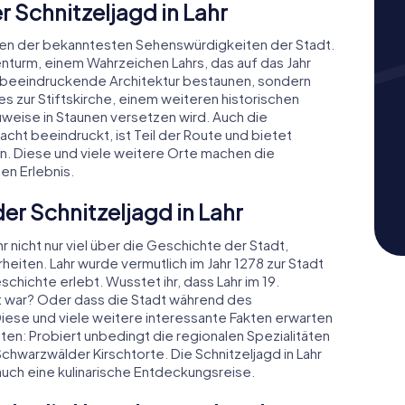
 Schnitzeljagd in Lahr
nigen der bekanntesten Sehenswürdigkeiten der Stadt.
turm, einem Wahrzeichen Lahrs, das auf das Jahr
die beeindruckende Architektur bestaunen, sondern
es zur Stiftskirche, einem weiteren historischen
uweise in Staunen versetzen wird. Auch die
acht beeindruckt, ist Teil der Route und bietet
n. Diese und viele weitere Orte machen die
en Erlebnis.
er Schnitzeljagd in Lahr
hr nicht nur viel über die Geschichte der Stadt,
heiten. Lahr wurde vermutlich im Jahr 1278 zur Stadt
ichte erlebt. Wusstet ihr, dass Lahr im 19.
 war? Oder dass die Stadt während des
 Diese und viele weitere interessante Fakten erwarten
ieten: Probiert unbedingt die regionalen Spezialitäten
chwarzwälder Kirschtorte. Die Schnitzeljagd in Lahr
auch eine kulinarische Entdeckungsreise.