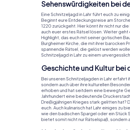
Sehenswürdigkeiten bei der
Eine Schnitzeljagd in Lahr führt euch zu ei
Beginnt eure Entdeckungsreise am Storchen
1220 zurückgeht. Hier könnt ihr nicht nur 
auch euer erstes Rätsel lösen. Weiter geht 
Highlight, das euch mit seiner gotischen Ba
Burgheimer Kirche, die mit ihrer barocken Pr
spannende Rätsel, die gelöst werden wolle
Schnitzeljagd in Lahr zu einem unvergesslich
Geschichte und Kultur bei d
Bei unseren Schnitzeljagden in Lahr erfahrt i
sondern auch über ihre kulturellen Besonder
erhoben und hat seitdem eine bewegte Gesch
Jahrhundert eine bedeutende Druckerstadt
Dreißigjährigen Krieges stark gelitten hat?
euch. Auch kulinarisch hat Lahr einiges zu b
wie den badischen Spargel oder ein Stück S
bietet somit nicht nur Rätselspaß, sondern 