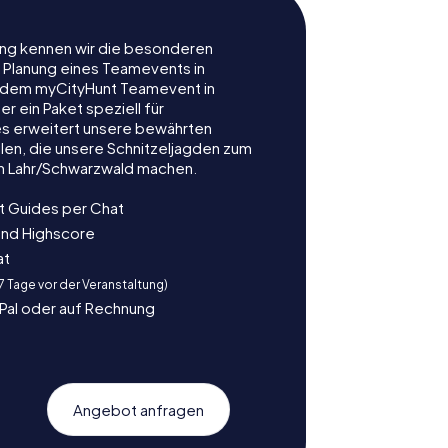
rung kennen wir die besonderen
r Planung eines Teamevents in
 dem myCityHunt Teamevent in
r ein Paket speziell für
es erweitert unsere bewährten
len, die unsere Schnitzeljagden zum
in Lahr/Schwarzwald machen.
t Guides per Chat
und Highscore
at
 7 Tage vor der Veranstaltung)
yPal oder auf Rechnung
Angebot anfragen