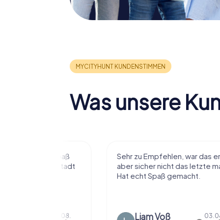
Was unsere Ku
r viel Spaß
Sehr zu Empfehlen, war das erste
t die Stadt
aber sicher nicht das letzte mal.
ißt als
Hat echt Spaß gemacht.
en.
Liam Voß
03.08.
03.08.