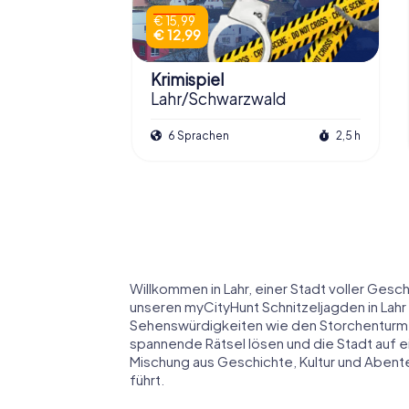
€ 15,99
€ 12,99
Krimispiel
Lahr/Schwarzwald
6 Sprachen
2,5 h
Willkommen in Lahr, einer Stadt voller Gesc
unseren myCityHunt Schnitzeljagden in Lahr k
Sehenswürdigkeiten wie den Storchenturm 
spannende Rätsel lösen und die Stadt auf e
Mischung aus Geschichte, Kultur und Abente
führt.