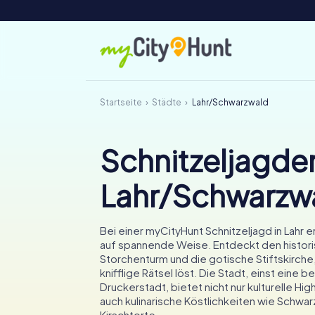
Startseite
Städte
Lahr/Schwarzwald
Schnitzeljagden
Lahr/Schwarzw
Bei einer myCityHunt Schnitzeljagd in Lahr er
auf spannende Weise. Entdeckt den histor
Storchenturm und die gotische Stiftskirche,
knifflige Rätsel löst. Die Stadt, einst eine
Druckerstadt, bietet nicht nur kulturelle Hig
auch kulinarische Köstlichkeiten wie Schwa
Kirschtorte.