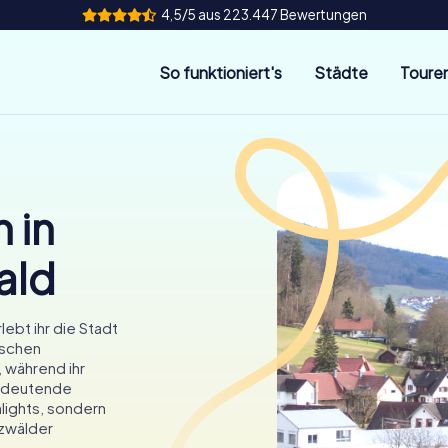
4,5/5 aus 223.447 Bewertungen
So funktioniert's
Städte
Toure
 in
ald
lebt ihr die Stadt
ischen
 während ihr
 bedeutende
hlights, sondern
rzwälder