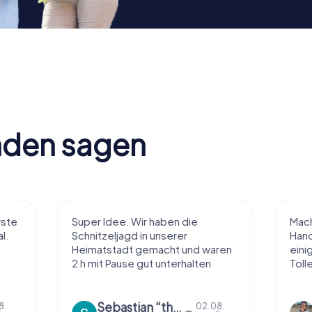
nden sagen
Super Idee. Wir haben die
Macht sehr vie
Schnitzeljagd in unserer
Handhabung und
Heimatstadt gemacht und waren
einiges ohne zu
2 h mit Pause gut unterhalten
Tolle App
Sebastian “the sleeping Boxer Dog” Röhner
Sharina 
02.08.