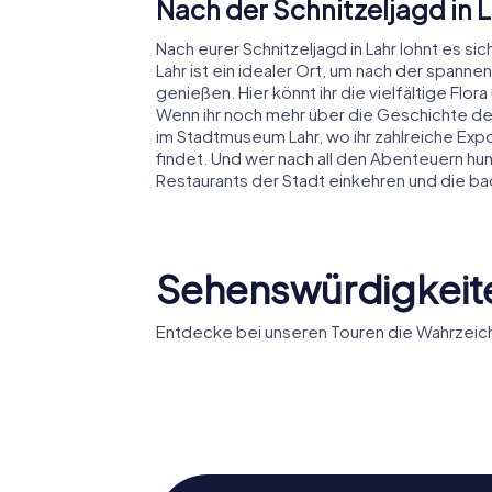
Nach der Schnitzeljagd in
Nach eurer Schnitzeljagd in Lahr lohnt es s
Lahr ist ein idealer Ort, um nach der spann
genießen. Hier könnt ihr die vielfältige Flo
Wenn ihr noch mehr über die Geschichte der
im Stadtmuseum Lahr, wo ihr zahlreiche Exp
findet. Und wer nach all den Abenteuern hun
Restaurants der Stadt einkehren und die b
Sehenswürdigkeite
Entdecke bei unseren Touren die Wahrzeich
Storchenturm
Burghei
Lahr
Kirche