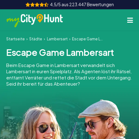
4,5/5 aus 223.447 Bewertungen
Startseite
Städte
Lambersart
Escape Game Lambersart
So funktioniert's
Escape Game Lambersart
Städte
Beim Escape Game in Lambersart verwandelt sich
Touren
Lambersart in euren Spielplatz. Als Agenten löst ihr Rätsel,
enttarnt Verräter und rettet die Stadt vor dem Untergang.
Seid ihr bereit für das Abenteuer?
Teamevent
Tickets
INT
AT
CH
DE
ES
FR
UK
IE
IT
NL