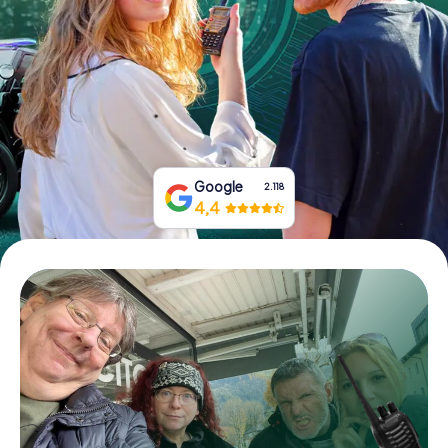
Tickets buchen
Gutscheine bestellen
Google
2.118
4,4