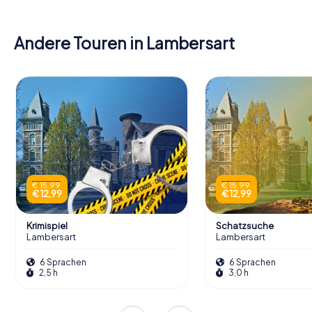
Andere Touren in Lambersart
€ 15,99
€ 15,99
€ 12,99
€ 12,99
Krimispiel
Schatzsuche
Lambersart
Lambersart
6 Sprachen
6 Sprachen
2,5 h
3,0 h