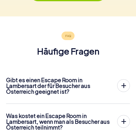
Häufige Fragen
Gibt es einen Escape Room in
Lambersart der für Besucher aus
Österreich geeignet ist?
In Lambersart gibt es jetzt die Möglichkeit, ein
Outdoor
Escape Game in der Innenstadt von Lambersart
zu
spielen!
Was kostet ein Escape Room in
Anders als bei einem klassischen Escape Room, bei dem
Lambersart, wenn man als Besucher aus
die Spieler in einen kleinen Raum eingesperrt werden,
Österreich teilnimmt?
findet das myCityHunt Outdoor Escape Game in
Ein Indoor Escape Room kostet für gewöhnlich pauschal