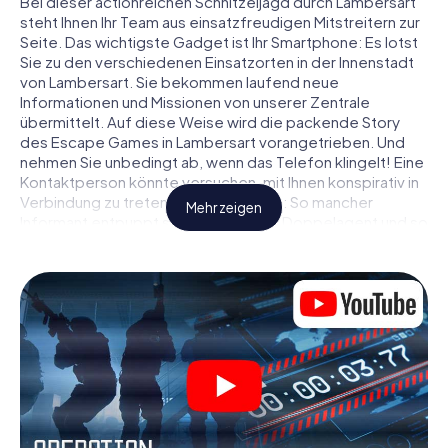
Bei dieser actionreichen Schnitzeljagd durch Lambersart
steht Ihnen Ihr Team aus einsatzfreudigen Mitstreitern zur
Seite. Das wichtigste Gadget ist Ihr Smartphone: Es lotst
Sie zu den verschiedenen Einsatzorten in der Innenstadt
von Lambersart. Sie bekommen laufend neue
Informationen und Missionen von unserer Zentrale
übermittelt. Auf diese Weise wird die packende Story
des Escape Games in Lambersart vorangetrieben. Und
nehmen Sie unbedingt ab, wenn das Telefon klingelt! Eine
Kontaktperson könnte versuchen, mit Ihnen konspirativ in
Verbindung zu treten … Doch Vorsicht: So mancher
Mehr zeigen
Informant entpuppt sich als dubioser Doppelagent und so
manche Information als bewusst gelegte falsche Fährte.
Seien Sie auf der Hut, ziehen Sie die richtigen Schlüsse
und vor allem: Vertrauen Sie niemandem!
Anders als in einem klassischen Escape Room in
Lambersart sind Sie also nicht in ein Zimmer eingesperrt,
aus dem Sie sich in einem vorgegebenen Zeitfenster
befreien müssen. Diese Smartphone Schnitzeljagd erklärt
ganz Lambersart zu Ihrem persönlichen Spielfeld! Die
technische Voraussetzung für Ihr Agentenabenteuer in
Lambersart: Ein Smartphone mit Zugang ins mobile