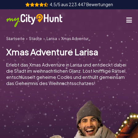
4,5/5 aus 223.447 Bewertungen
Startseite
Städte
Larisa
Xmas Adventure Larisa
So funktioniert's
Xmas Adventure Larisa
Städte
Erlebt das Xmas Adventure in Larisa und entdeckt dabei
Touren
die Stadt im weihnachtlichen Glanz. Löst knifflige Rätsel,
entschlüsselt geheime Codes und enthüllt gemeinsam
das Geheimnis des Weihnachtsschatzes!
Teamevent
Tickets
INT
AT
CH
DE
ES
FR
UK
IE
IT
NL