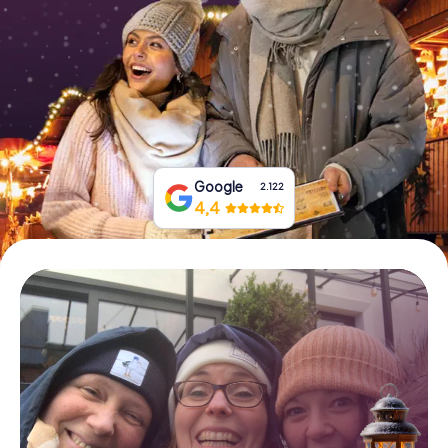
Tickets buchen
Gutscheine bestellen
Google
2.122
4,4