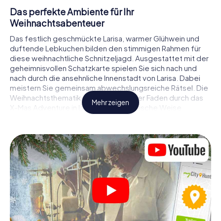
Das perfekte Ambiente für Ihr
Weihnachtsabenteuer
Das festlich geschmückte Larisa, warmer Glühwein und
duftende Lebkuchen bilden den stimmigen Rahmen für
diese weihnachtliche Schnitzeljagd. Ausgestattet mit der
geheimnisvollen Schatzkarte spielen Sie sich nach und
nach durch die ansehnliche Innenstadt von Larisa. Dabei
meistern Sie gemeinsam abwechslungsreiche Rätsel. Die
Weihnachtsthematik zieht sich als roter Faden durch das
Mehr zeigen
X-Mas Adventure in Larisa. Auf spielerische Weise
erfahren Sie faszinierende Anekdoten rund um das
nahende Weihnachtsfest. Wird es Ihnen gelingen, die
Hinweise richtig zu deuten und anderen Schatzsuchern
stets einen Schritt voraus zu sein?
Der Weihnachtsmarkt von Larisa als
Zwischenstopp
Stellen Sie ein kompetentes Team aus Freunden oder
Familienmitgliedern zusammen und begeben Sie sich
gemeinsam auf eine weihnachtliche Rätseltour durch