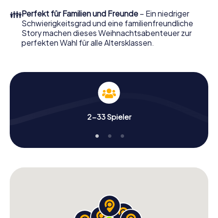
erwartet: Spaß, Teambuilding und eine stimmungsvolle
👪
Perfekt für Familien und Freunde
– Ein niedriger
Weihnachtsthematik. Gönnen Sie Ihren Kollegen also
Schwierigkeitsgrad und eine familienfreundliche
einen unvergesslichen Ausklang des Jahres und planen Sie
Story machen dieses Weihnachtsabenteuer zur
unser X-Mas Adventure als Programmpunkt Ihrer
perfekten Wahl für alle Altersklassen.
Weihnachtsfeier in Larisa ein!
2-33 Spieler