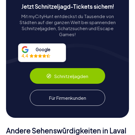
Jetzt Schnitzeljagd-Tickets sichern!
Entdeckung der Sammlungen
Mit myCityHunt entdeckst du Tausende von
Die Sammlungen des Museums sind ein lebendiges
Städten auf der ganzen Welt bei spannenden
Geflecht der Kreativität, unterteilt in fünf verschiedene
Schnitzeljagden, Schatzsuchen und Escape
Bereiche. Beim Durchstreifen der Hallen begegnet ihr
Games!
zunächst den modernen Primitiven, einem Begriff, den der
Kunstkritiker Wilhelm Uhde prägte, um frühe naive Künstler
wie Henri Rousseau, Séraphine de Senlis und André
Google
Bauchant zu beschreiben. Diese Pioniere, die von Uhde
4,4
entdeckt oder unterstützt wurden, legten den
Grundstein für die Bewegung der naiven Kunst.
Schnitzeljagden
Im nächsten Abschnitt, Naïfs in all ihren Formen, entdeckt
ihr, wie naive Künstler Inspiration aus traditionellen
Kunstformen ziehen. Trotz ihrer Abkehr von
akademischen Techniken interpretieren sie Themen und
Für Firmenkunden
Motive aus klassischen Gemälden geschickt neu. Von
historischen und religiösen Erzählungen bis hin zu
Alltagsszenen, Porträts und fantastischen Landschaften
zeigt dieser Bereich die vielfältige Bandbreite der naiven
Kunst.
Andere Sehenswürdigkeiten in Laval