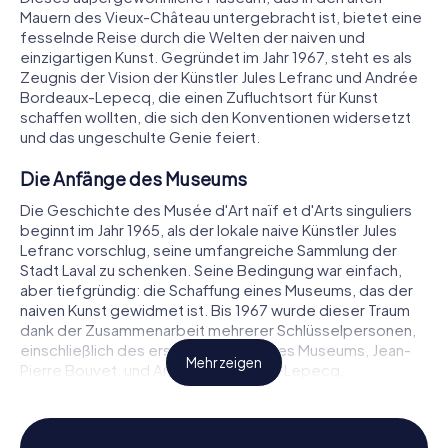
Mauern des Vieux-Château untergebracht ist, bietet eine
fesselnde Reise durch die Welten der naiven und
einzigartigen Kunst. Gegründet im Jahr 1967, steht es als
Zeugnis der Vision der Künstler Jules Lefranc und Andrée
Bordeaux-Lepecq, die einen Zufluchtsort für Kunst
schaffen wollten, die sich den Konventionen widersetzt
und das ungeschulte Genie feiert.
Die Anfänge des Museums
Die Geschichte des Musée d'Art naïf et d'Arts singuliers
beginnt im Jahr 1965, als der lokale naive Künstler Jules
Lefranc vorschlug, seine umfangreiche Sammlung der
Stadt Laval zu schenken. Seine Bedingung war einfach,
aber tiefgründig: die Schaffung eines Museums, das der
naiven Kunst gewidmet ist. Bis 1967 wurde dieser Traum
dank der Zusammenarbeit mehrerer Schlüsselpersonen,
einschließlich des ersten Direktors des Museums, Jean-
Mehr zeigen
Pierre Bouvet, und Andrée Bordeaux-Lepecq,
Wirklichkeit. Ursprünglich als Musée Henri Rousseau
bekannt, war es das erste seiner Art in Frankreich, das sich
ausschließlich der naiven Kunst widmete.