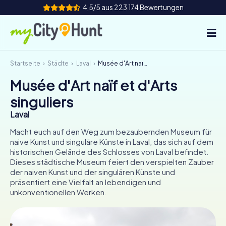
4,5/5 aus 223.174 Bewertungen
Startseite
Städte
Laval
Musée d'Art naïf et d'Arts singuliers
So funktioniert's
Musée d'Art naïf et d'Arts
Städte
singuliers
Touren
Laval
Macht euch auf den Weg zum bezaubernden Museum für
Teamevent
naive Kunst und singuläre Künste in Laval, das sich auf dem
historischen Gelände des Schlosses von Laval befindet.
Tickets
Dieses städtische Museum feiert den verspielten Zauber
der naiven Kunst und der singulären Künste und
präsentiert eine Vielfalt an lebendigen und
INT
AT
CH
DE
unkonventionellen Werken.
ES
FR
UK
IE
IT
NL