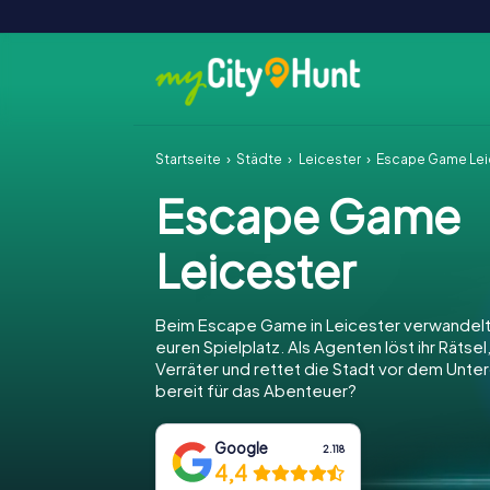
Startseite
Städte
Leicester
Escape Game Lei
Escape Game
Leicester
Beim Escape Game in Leicester verwandelt 
euren Spielplatz. Als Agenten löst ihr Rätsel
Verräter und rettet die Stadt vor dem Unter
bereit für das Abenteuer?
Google
2.118
4,4