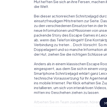
Mut heften Sie sich an ihre Fersen, machen
die Welt.
Bei dieser actionreichen Schnitzeljagd durc
einsatzfreudigen Mitstreitern zur Seite. Das
zu den verschiedenen Einsatzorten in der 
neue Informationen und Missionen von unser
packende Story des Escape Games in Leic
ab, wenn das Telefon klingelt! Eine Kontakt
Verbindung zu treten … Doch Vorsicht: So m
Doppelagent und so manche Information als
der Hut, ziehen Sie die richtigen Schlüsse 
Anders als in einem klassischen Escape Room
eingesperrt, aus dem Sie sich in einem vo
Smartphone Schnitzeljagd erklärt ganz Leice
technische Voraussetzung für Ihr Agentena
ins mobile Internet. Per Klick erhalten Sie
installieren, um sich von interaktiven Video
mitten ins Geschehen ziehen zu lassen.
Arbeiten Sie im Team zusammen, hören Sie f
M
Verbindungspersonen auf Ihre Seite. Bei d