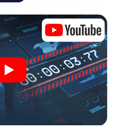
 die Bösewichte aufzuhalten. Im Gegensatz zu
zu stillen Helden: Sie verewigen sich mit Ihrem
en Zugang zu Ihrer ganz persönlichen Bildergalerie.
r zu Ihrem ganz persönlichen Erlebnisspielplatz.
r Spionage und Geheimagenten und verwandeln Sie