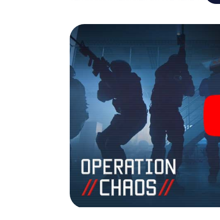
Team mit allen Wassern gewaschen sein, um
James Bond und Co. werden Sie jedoch nicht 
Team im Highscore von Leicester und erhalt
Das myCityHunt Escape Game macht Leiceste
Holen Sie sich Ihre Tickets in die Welt de
Leicester in einen Outdoor Escape Room!