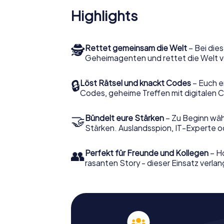
Highlights
🕵
Rettet gemeinsam die Welt
– Bei dies
Geheimagenten und rettet die Welt v
🔒
Löst Rätsel und knackt Codes
– Euch e
Codes, geheime Treffen mit digitalen C
🤝
Bündelt eure Stärken
– Zu Beginn wähl
Stärken. Auslandsspion, IT-Experte od
👥
Perfekt für Freunde und Kollegen
– Ho
rasanten Story - dieser Einsatz verlan