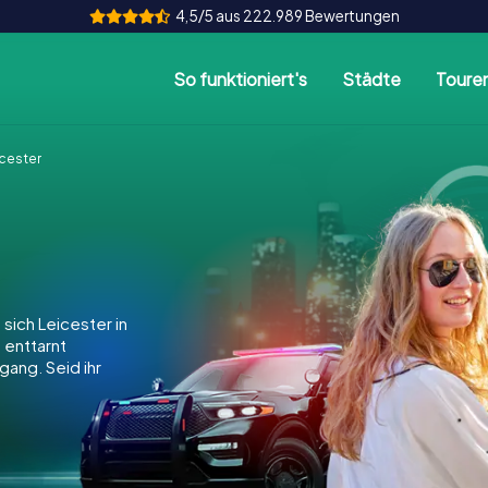
4,5/5 aus 222.989 Bewertungen
So funktioniert's
Städte
Toure
cester
sich Leicester in
, enttarnt
gang. Seid ihr