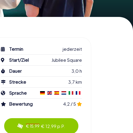
Termin
jederzeit
Start/Ziel
Jubilee Square
Dauer
3,0 h
Strecke
3,7 km
Sprache
Bewertung
4,2 / 5
€ 12,99 p.P.
€ 15,99