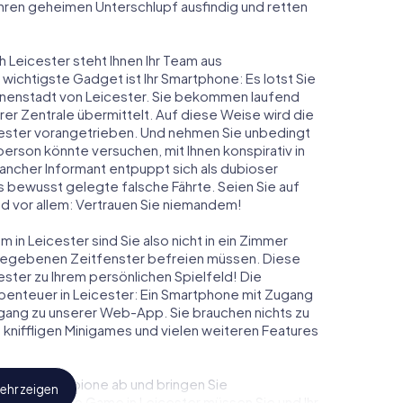
 ihren geheimen Unterschlupf ausfindig und retten
h Leicester steht Ihnen Ihr Team aus
 wichtigste Gadget ist Ihr Smartphone: Es lotst Sie
Innenstadt von Leicester. Sie bekommen laufend
er Zentrale übermittelt. Auf diese Weise wird die
ester vorangetrieben. Und nehmen Sie unbedingt
person könnte versuchen, mit Ihnen konspirativ in
ancher Informant entpuppt sich als dubioser
 bewusst gelegte falsche Fährte. Seien Sie auf
und vor allem: Vertrauen Sie niemandem!
 in Leicester sind Sie also nicht in ein Zimmer
rgegebenen Zeitfenster befreien müssen. Diese
ster zu Ihrem persönlichen Spielfeld! Die
benteuer in Leicester: Ein Smartphone mit Zugang
 Zugang zu unserer Web-App. Sie brauchen nichts zu
s, kniffligen Minigames und vielen weiteren Features
eindliche Spione ab und bringen Sie
ehr zeigen
iesem Escape Game in Leicester müssen Sie und Ihr