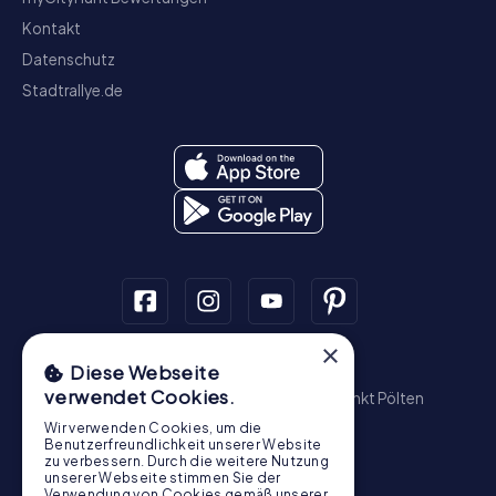
Kontakt
Datenschutz
Stadtrallye.de
×
Schnitzeljagd
Diese Webseite
verwendet Cookies.
Wien
Graz
Linz
Salzburg
Innsbruck
Sankt Pölten
Wiener Neustadt
Steyr
Bregenz
Baden
Wir verwenden Cookies, um die
Krems an der Donau
Benutzerfreundlichkeit unserer Website
zu verbessern. Durch die weitere Nutzung
Schatzsuche
unserer Webseite stimmen Sie der
Verwendung von Cookies gemäß unserer