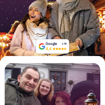
Tickets buchen
Gutscheine bestellen
Google
2.118
4,4