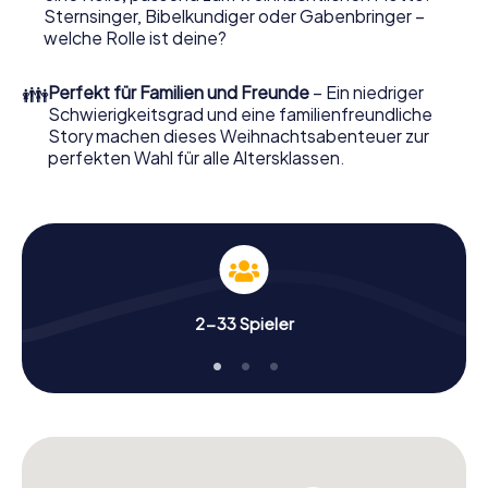
Weihnachtsmarkt von Leonding wird mit dem X-Mas
Sternsinger, Bibelkundiger oder Gabenbringer –
Adventure zu einem Highlight. Schließlich bietet die
welche Rolle ist deine?
Smartphone Schnitzeljagd alles was man von einer
perfekten Weihnachtsfeier in Leonding erwartet: Spaß,
👪
Perfekt für Familien und Freunde
– Ein niedriger
Teambuilding und eine stimmungsvolle
Schwierigkeitsgrad und eine familienfreundliche
Weihnachtsthematik. Gönnen Sie Ihren Kollegen also
Story machen dieses Weihnachtsabenteuer zur
einen unvergesslichen Ausklang des Jahres und planen Sie
perfekten Wahl für alle Altersklassen.
unser X-Mas Adventure als Programmpunkt Ihrer
Weihnachtsfeier in Leonding ein!
2-33 Spieler