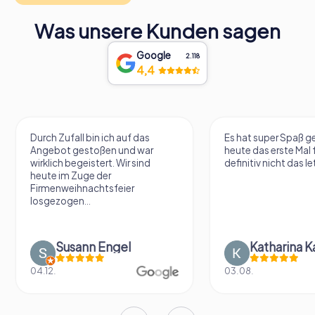
Was unsere Kunden sagen
Google
2.118
4,4
Durch Zufall bin ich auf das
Es hat super Spaß 
Angebot gestoßen und war
heute das erste Mal 
wirklich begeistert. Wir sind
definitiv nicht das le
heute im Zuge der
Firmenweihnachtsfeier
losgezogen...
Susann Engel
Katharina K
04.12.
03.08.