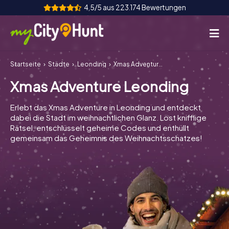
4,5/5 aus 223.174 Bewertungen
Startseite
Städte
Leonding
Xmas Adventure Leonding
So funktioniert's
Xmas Adventure Leonding
Städte
Erlebt das Xmas Adventure in Leonding und entdeckt
Touren
dabei die Stadt im weihnachtlichen Glanz. Löst knifflige
Rätsel, entschlüsselt geheime Codes und enthüllt
gemeinsam das Geheimnis des Weihnachtsschatzes!
Teamevent
Tickets
INT
AT
CH
DE
ES
FR
UK
IE
IT
NL