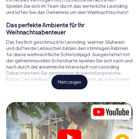
Spielen Sie sich im Team durch das winterliche Leonding
und lüften Sie das Geheimnis um den Weihnachtsschatz!
Das perfekte Ambiente für Ihr
Weihnachtsabenteuer
Das festlich geschmückte Leonding, warmer Glühwein
und duftende Lebkuchen bilden den stimmigen Rahmen
für diese weihnachtliche Schnitzeljagd. Ausgestattet mit
der geheimnisvollen Schatzkarte spielen Sie sich nach und
nach durch die ansehnliche Innenstadt von Leonding.
Dabei meistern Sie gemeinsam abwechslungsreiche
Rätsel. Die Weihnachtsthematik zieht sich als roter Faden
Mehr zeigen
durch das X-Mas Adventure in Leonding. Auf spielerische
Weise erfahren Sie faszinierende Anekdoten rund um das
nahende Weihnachtsfest. Wird es Ihnen gelingen, die
Hinweise richtig zu deuten und anderen Schatzsuchern
stets einen Schritt voraus zu sein?
Der Weihnachtsmarkt von Leonding als
Zwischenstopp