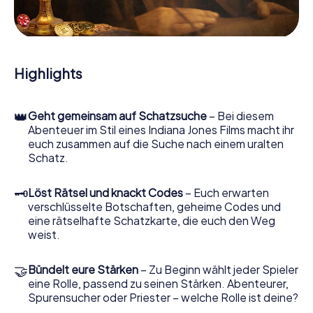
Hinweisstücken. Ihr Smartphone ist dabei Ihr wichtigstes
Ermittlerwerkzeug: Unsere eigens entwickelte App lässt
Sie Kontaktpersonen befragen und rätselhafte
Zeichenfolgen untersuchen, hilft Ihnen dabei, Objekte zu
sammeln und navigiert Sie sicher durch Limoux.
Highlights
Im Laufe der Schatzsuche in Limoux tauchen Sie und Ihr
Team immer tiefer in die spannende Geschichte ein, und
👑
Geht gemeinsam auf Schatzsuche
– Bei diesem
schon bald werden Sie feststellen, dass der kostbare
Abenteuer im Stil eines Indiana Jones Films macht ihr
Schatz nur noch wenige Schritte entfernt ist.
euch zusammen auf die Suche nach einem uralten
Schatz.
🗝
Löst Rätsel und knackt Codes
– Euch erwarten
verschlüsselte Botschaften, geheime Codes und
eine rätselhafte Schatzkarte, die euch den Weg
weist.
🤝
Bündelt eure Stärken
– Zu Beginn wählt jeder Spieler
eine Rolle, passend zu seinen Stärken. Abenteurer,
Spurensucher oder Priester – welche Rolle ist deine?