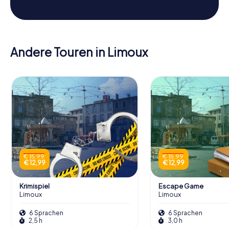
Andere Touren in Limoux
€ 15,99
€ 15,99
€ 12,99
€ 12,99
Krimispiel
Escape Game
Limoux
Limoux
6 Sprachen
6 Sprachen
2,5 h
3,0 h