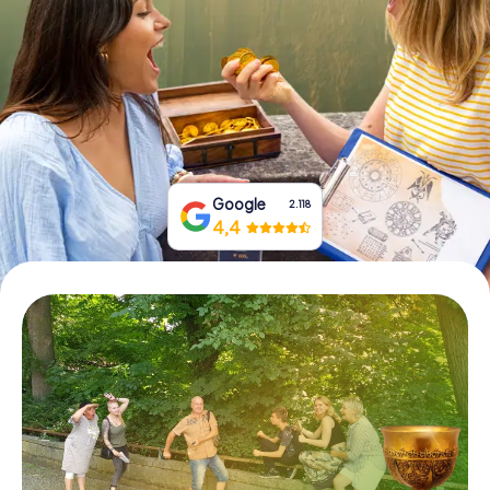
Tickets buchen
Gutscheine bestellen
Google
2.118
4,4