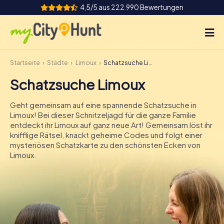
4,5/5 aus 222.990 Bewertungen
Startseite
Städte
Limoux
Schatzsuche Limoux
So funktioniert's
Schatzsuche Limoux
Städte
Geht gemeinsam auf eine spannende Schatzsuche in
Touren
Limoux! Bei dieser Schnitzeljagd für die ganze Familie
entdeckt ihr Limoux auf ganz neue Art! Gemeinsam löst ihr
knifflige Rätsel, knackt geheime Codes und folgt einer
Teamevent
mysteriösen Schatzkarte zu den schönsten Ecken von
Limoux.
Tickets
INT
AT
CH
DE
ES
FR
UK
IE
IT
NL