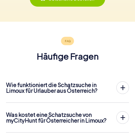
Häufige Fragen
Wie funktioniert die Schatzsuche in
Limoux für Urlauber aus Österreich?
Bei myCityHunt wird Limoux zu eurem Spielfeld! Alles, was
ihr für den
Ablauf der Schnitzjagd
benötigt, ist ein
Ticketcode und ein internetfähiges Handy.
Was kostet eine Schatzsuche von
Am gewünschten Termin versammelst du dein Team im
myCityHunt für Österreicher in Limoux?
Stadtzentrum von Limoux. Dann geht es los: Dein Handy
Der Preis für eine myCityHunt Schatzsuche in Limoux
leitet dich und dein Team entlang der Schatzsuche an
beträgt
12,99 € pro Person
. Im Gegensatz zu den