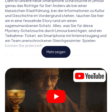
Dann ist unsere neue Smartphone Schatzsuche in Limoux
genau das Richtige für Sie! Anders als bei einer
klassischen Stadtführung, bei der Informationen zu Kultur
und Geschichte im Vordergrund stehen, tauchen Sie hier
ein in eine fesselnde Story rund um einen
sagenumwobenen Schatz. Alles, was Sie für diese
Mystery-Schatzsuche durch Limoux benötigen, sind ein
Teilnahme-Ticket, ein Smartphone mit Internetzugang und
ein Team unerschrockener Gleichgesinnter. Spielen
können Sie jederzeit!
Mehr zeigen
Zu Beginn Ihrer Schatzsuche in Limoux treffen Sie sich an
einem zentralen Ort zum gemeinsamen Briefing. Dann
werden die Rollen verteilt. Wer aus Ihrem Team ist ein
geborener Spurensucher? Wer ein waschechter
Abenteurer? Und wer hat das Zeug zum Code-Knacker?
Bei unserer Schatzsuche in Limoux ist für jeden Spieler die
passende Rolle dabei.
Sind die Rollen verteilt, kann die Krimi-Schatzsuche durch
Limoux losgehen: An den unterschiedlichsten Orten in der
Stadt knacken Sie verschlüsselte Codes, lösen knifflige
Logikaufgaben und fahnden nach Spuren und