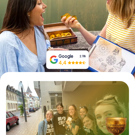
Tickets buchen
Gutscheine bestellen
Google
2.118
4,4