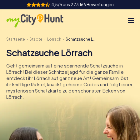
4,5/5 aus 223.166 Bewertungen
Startseite
Städte
Lörrach
Schatzsuche Lörrach
So funktioniert's
Schatzsuche Lörrach
Städte
Geht gemeinsam auf eine spannende Schatzsuche in
Touren
Lörrach! Bei dieser Schnitzeljagd für die ganze Familie
entdeckt ihr Lörrach auf ganz neue Art! Gemeinsam löst
ihr knifflige Rätsel, knackt geheime Codes und folgt einer
Teamevent
mysteriösen Schatzkarte zu den schönsten Ecken von
Lörrach.
Tickets
INT
AT
CH
DE
ES
FR
UK
IE
IT
NL