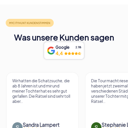
Was unsere Kunden sagen
Google
2.118
4,4
Wir hatten die Schatzsuche, die
Die Tour macht riese
ab 8 Jahren ist und mir und
haben jetzt zweimal 
meiner Tochter hat es sehr gut
verschiedenen Städ
gefallen. Die Rätsel sind sehr toll
unserer Töchter mit
aber...
Rätsel...
Sandra Lampert
Stephanie L