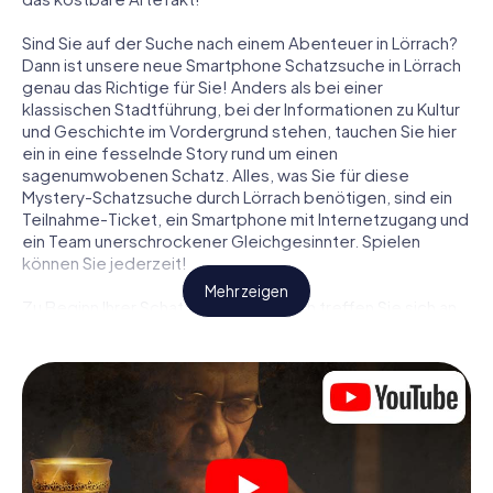
Sind Sie auf der Suche nach einem Abenteuer in Lörrach?
Dann ist unsere neue Smartphone Schatzsuche in Lörrach
genau das Richtige für Sie! Anders als bei einer
klassischen Stadtführung, bei der Informationen zu Kultur
und Geschichte im Vordergrund stehen, tauchen Sie hier
ein in eine fesselnde Story rund um einen
sagenumwobenen Schatz. Alles, was Sie für diese
Mystery-Schatzsuche durch Lörrach benötigen, sind ein
Teilnahme-Ticket, ein Smartphone mit Internetzugang und
ein Team unerschrockener Gleichgesinnter. Spielen
können Sie jederzeit!
Mehr zeigen
Zu Beginn Ihrer Schatzsuche in Lörrach treffen Sie sich an
einem zentralen Ort zum gemeinsamen Briefing. Dann
werden die Rollen verteilt. Wer aus Ihrem Team ist ein
geborener Spurensucher? Wer ein waschechter
Abenteurer? Und wer hat das Zeug zum Code-Knacker?
Bei unserer Schatzsuche in Lörrach ist für jeden Spieler
die passende Rolle dabei.
Sind die Rollen verteilt, kann die Krimi-Schatzsuche durch