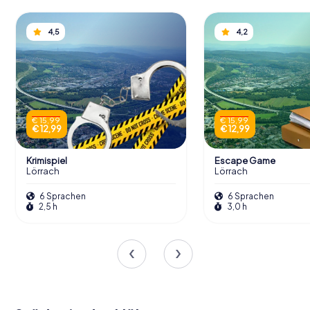
4,5
4,2
€ 15,99
€ 15,99
€ 12,99
€ 12,99
Krimispiel
Escape Game
Lörrach
Lörrach
6 Sprachen
6 Sprachen
2,5 h
3,0 h