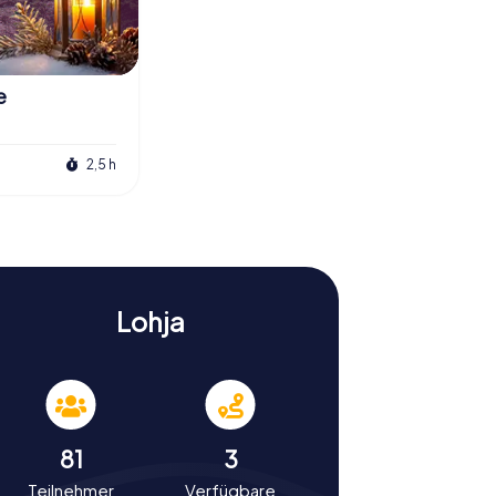
e
2,5 h
Lohja
81
3
Teilnehmer
Verfügbare