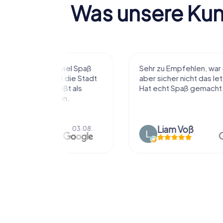
Was unsere Ku
r viel Spaß
Sehr zu Empfehlen, war das erste
t die Stadt
aber sicher nicht das letzte mal.
ißt als
Hat echt Spaß gemacht.
en.
Liam Voß
03.08.
03.08.