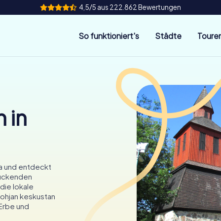
4,5/5 aus 222.862 Bewertungen
So funktioniert's
Städte
Toure
 in
ja und entdeckt
druckenden
die lokale
Lohjan keskustan
 Erbe und