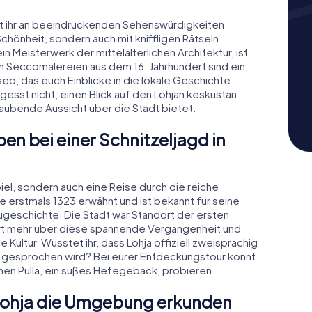
et ihr an beeindruckenden Sehenswürdigkeiten
Schönheit, sondern auch mit kniffligen Rätseln
n Meisterwerk der mittelalterlichen Architektur, ist
en Seccomalereien aus dem 16. Jahrhundert sind ein
o, das euch Einblicke in die lokale Geschichte
Vergesst nicht, einen Blick auf den Lohjan keskustan
aubende Aussicht über die Stadt bietet.
en bei einer Schnitzeljagd in
 Spiel, sondern auch eine Reise durch die reiche
e erstmals 1323 erwähnt und ist bekannt für seine
ugeschichte. Die Stadt war Standort der ersten
ahrt mehr über diese spannende Vergangenheit und
 Kultur. Wusstet ihr, dass Lohja offiziell zweisprachig
ch gesprochen wird? Bei eurer Entdeckungstour könnt
schen Pulla, ein süßes Hefegebäck, probieren.
 Lohja die Umgebung erkunden