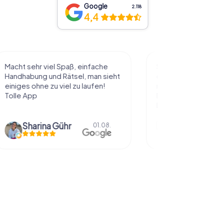
Google
2.118
4,4
l Spaß, einfache
Sehr schöne Idee die Stadt auf
 Rätsel, man sieht
diese Art kennenzulernen. Alles
 viel zu laufen!
nach eigenem Tempo und
Belieben abzulaufen und dabei
Dinge über die...
Gühr
Natascha Reuter
01.08.
01.08.