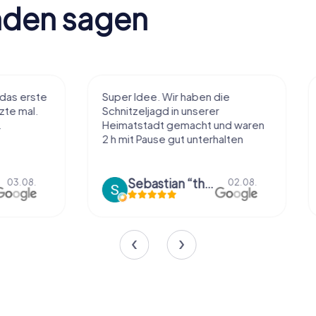
nden sagen
Super Idee. Wir haben die
Macht sehr vie
Schnitzeljagd in unserer
Handhabung und
Heimatstadt gemacht und waren
einiges ohne zu
2 h mit Pause gut unterhalten
Tolle App
Sebastian “the sleeping Boxer Dog” Röhner
Sharina 
02.08.