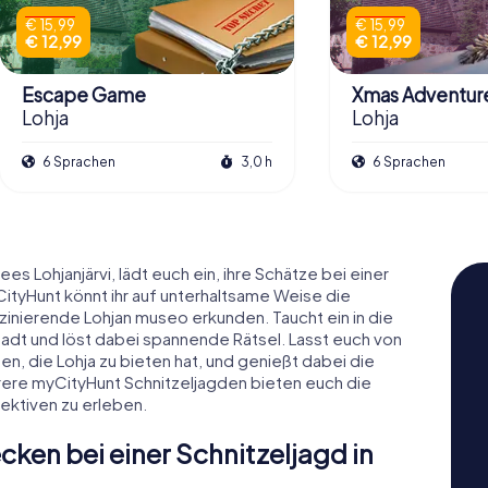
€ 15,99
€ 15,99
€ 12,99
€ 12,99
Escape Game
Xmas Adventur
Lohja
Lohja
6 Sprachen
3,0 h
6 Sprachen
es Lohjanjärvi, lädt euch ein, ihre Schätze bei einer
CityHunt könnt ihr auf unterhaltsame Weise die
szinierende Lohjan museo erkunden. Taucht ein in die
adt und löst dabei spannende Rätsel. Lasst euch von
, die Lohja zu bieten hat, und genießt dabei die
hrere myCityHunt Schnitzeljagden bieten euch die
ektiven zu erleben.
ken bei einer Schnitzeljagd in