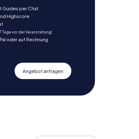
t Guides per Chat
und Highscore
at
 7 Tage vor der Veranstaltung)
yPal oder auf Rechnung
Angebot anfragen