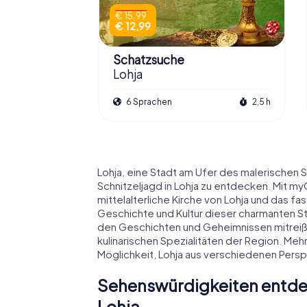
€ 15,99
€ 12,99
Schatzsuche
Lohja
6 Sprachen
2,5 h
Lohja, eine Stadt am Ufer des malerischen Se
Schnitzeljagd in Lohja zu entdecken. Mit my
mittelalterliche Kirche von Lohja und das fa
Geschichte und Kultur dieser charmanten St
den Geschichten und Geheimnissen mitreißen
kulinarischen Spezialitäten der Region. Me
Möglichkeit, Lohja aus verschiedenen Persp
Sehenswürdigkeiten entdec
Lohja