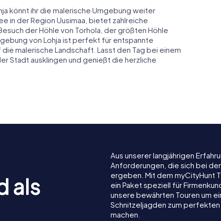
hja könnt ihr die malerische Umgebung weiter
ee in der Region Uusimaa, bietet zahlreiche
 Besuch der Höhle von Torhola, der größten Höhle
mgebung von Lohja ist perfekt für entspannte
f die malerische Landschaft. Lasst den Tag bei einem
er Stadt ausklingen und genießt die herzliche
Aus unserer langjährigen Erfah
Anforderungen, die sich bei der
ergeben. Mit dem myCityHunt T
d als
ein Paket speziell für Firmenku
unsere bewährten Touren um ein
Schnitzeljagden zum perfekten 
machen.