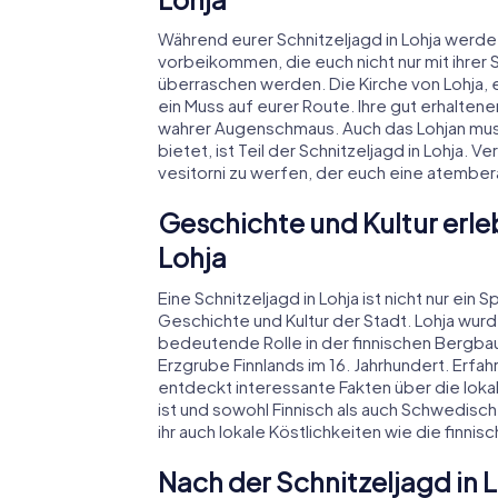
Während eurer Schnitzeljagd in Lohja werd
vorbeikommen, die euch nicht nur mit ihrer 
überraschen werden. Die Kirche von Lohja, ei
ein Muss auf eurer Route. Ihre gut erhalten
wahrer Augenschmaus. Auch das Lohjan muse
bietet, ist Teil der Schnitzeljagd in Lohja. 
vesitorni zu werfen, der euch eine atember
Geschichte und Kultur erleb
Lohja
Eine Schnitzeljagd in Lohja ist nicht nur ein
Geschichte und Kultur der Stadt. Lohja wurd
bedeutende Rolle in der finnischen Bergba
Erzgrube Finnlands im 16. Jahrhundert. Erf
entdeckt interessante Fakten über die lokale
ist und sowohl Finnisch als auch Schwedis
ihr auch lokale Köstlichkeiten wie die finni
Nach der Schnitzeljagd in