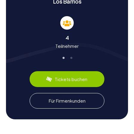
Los Barrios
Geschichte und Kultur bei der Schnitzeljagd in
Los Barrios
Bei unseren Schnitzeljagden in Los Barrios erfahrt ihr mehr
über die faszinierende Geschichte und Kultur dieser
südspanischen Stadt. Gegründet im Jahr 1704 von
4
Flüchtlingen aus Gibraltar, hat Los Barrios eine bewegte
Teilnehmer
Vergangenheit. Wusstet ihr, dass die Region schon seit
prähistorischer Zeit bewohnt war? Diese historischen
Fakten machen die Schnitzeljagd in Los Barrios zu einem
lehrreichen Erlebnis. Neben der Geschichte könnt ihr auch
die kulinarischen Spezialitäten der Stadt entdecken.
Probiert unbedingt die lokalen Tapas und genießt die
Tickets buchen
andalusische Küche, die für ihre Vielfalt und Aromen
bekannt ist.
Nach der Schnitzeljagd in Los Barrios die
Für Firmenkunden
Umgebung erkunden
Nachdem ihr die Schnitzeljagd in Los Barrios erfolgreich
abgeschlossen habt, gibt es noch viel mehr in der
Umgebung zu entdecken. Die Nähe zu Algeciras und