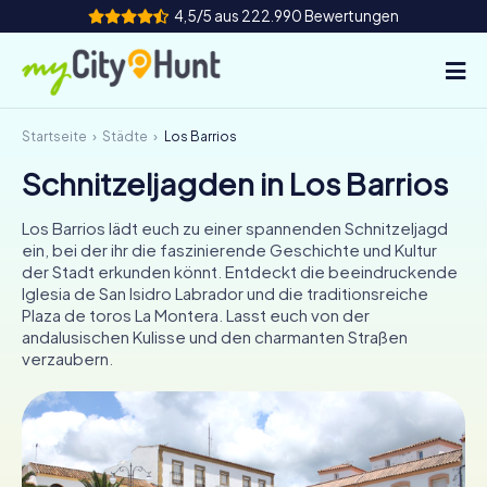
4,5/5 aus 222.990 Bewertungen
Startseite
Städte
Los Barrios
So funktioniert's
Schnitzeljagden in Los Barrios
Städte
Los Barrios lädt euch zu einer spannenden Schnitzeljagd
Touren
ein, bei der ihr die faszinierende Geschichte und Kultur
der Stadt erkunden könnt. Entdeckt die beeindruckende
Iglesia de San Isidro Labrador und die traditionsreiche
Teamevent
Plaza de toros La Montera. Lasst euch von der
andalusischen Kulisse und den charmanten Straßen
Tickets
verzaubern.
INT
AT
CH
DE
ES
FR
UK
IE
IT
NL