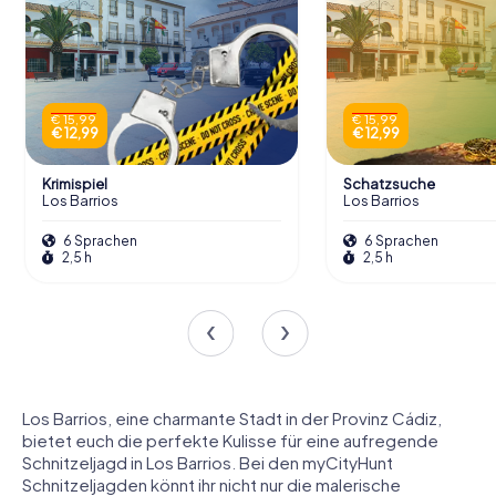
€ 15,99
€ 15,99
€ 12,99
€ 12,99
Krimispiel
Schatzsuche
Los Barrios
Los Barrios
6 Sprachen
6 Sprachen
2,5 h
2,5 h
Los Barrios, eine charmante Stadt in der Provinz Cádiz,
bietet euch die perfekte Kulisse für eine aufregende
Schnitzeljagd in Los Barrios. Bei den myCityHunt
Schnitzeljagden könnt ihr nicht nur die malerische