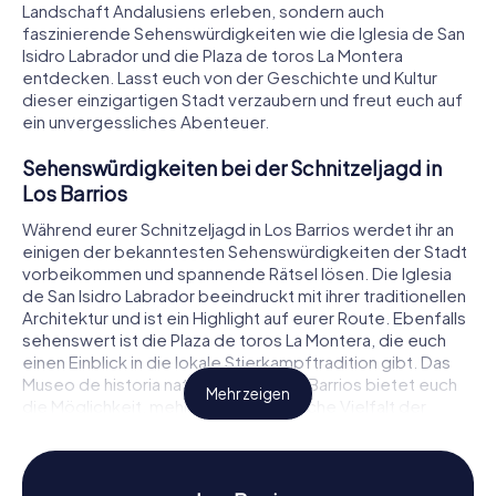
Landschaft Andalusiens erleben, sondern auch
faszinierende Sehenswürdigkeiten wie die Iglesia de San
Isidro Labrador und die Plaza de toros La Montera
entdecken. Lasst euch von der Geschichte und Kultur
dieser einzigartigen Stadt verzaubern und freut euch auf
ein unvergessliches Abenteuer.
Sehenswürdigkeiten bei der Schnitzeljagd in
Los Barrios
Während eurer Schnitzeljagd in Los Barrios werdet ihr an
einigen der bekanntesten Sehenswürdigkeiten der Stadt
vorbeikommen und spannende Rätsel lösen. Die Iglesia
de San Isidro Labrador beeindruckt mit ihrer traditionellen
Architektur und ist ein Highlight auf eurer Route. Ebenfalls
sehenswert ist die Plaza de toros La Montera, die euch
einen Einblick in die lokale Stierkampftradition gibt. Das
Museo de historia natural Villa de Los Barrios bietet euch
Mehr zeigen
die Möglichkeit, mehr über die natürliche Vielfalt der
Region zu erfahren. An jeder dieser Stationen erwarten
euch knifflige Rätsel, die euch tiefer in die Geschichte
und Kultur von Los Barrios eintauchen lassen.