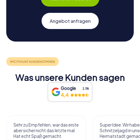
Angebot anfragen
Was unsere Kunden sagen
Google
2.118
4,4
Sehr zu Empfehlen, war das erste
Super Idee. Wir habe
aber sicher nicht das letzte mal.
Schnitzeljagd in uns
Hat echt Spaß gemacht.
Heimatstadt gemac