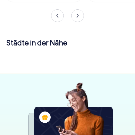
Städte in der Nähe
Oloron-
Sainte-
Tarbes
Pau
Marie
4 Touren
5 Touren
4 Touren
verfügbar
verfügbar
verfügbar
4,5
4,3
4,2