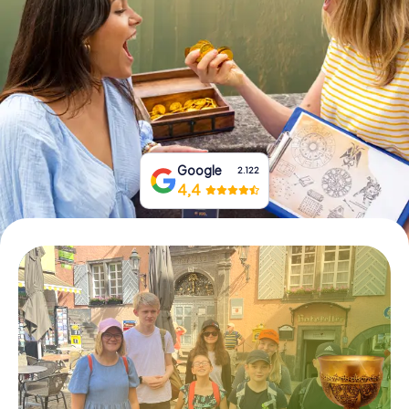
Tickets buchen
Gutscheine bestellen
Google
2.122
4,4