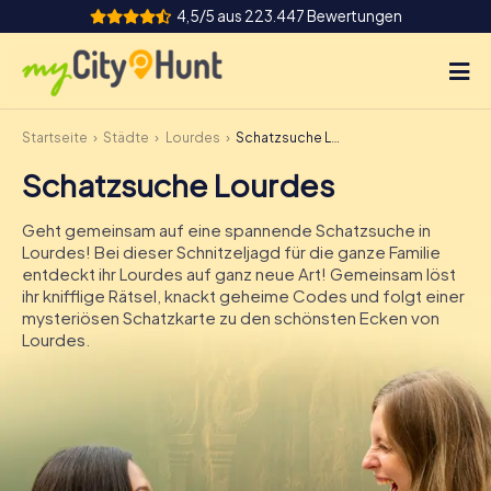
4,5/5 aus 223.447 Bewertungen
Startseite
Städte
Lourdes
Schatzsuche Lourdes
So funktioniert's
Schatzsuche Lourdes
Städte
Geht gemeinsam auf eine spannende Schatzsuche in
Touren
Lourdes! Bei dieser Schnitzeljagd für die ganze Familie
entdeckt ihr Lourdes auf ganz neue Art! Gemeinsam löst
ihr knifflige Rätsel, knackt geheime Codes und folgt einer
Teamevent
mysteriösen Schatzkarte zu den schönsten Ecken von
Lourdes.
Tickets
INT
AT
CH
DE
ES
FR
UK
IE
IT
NL