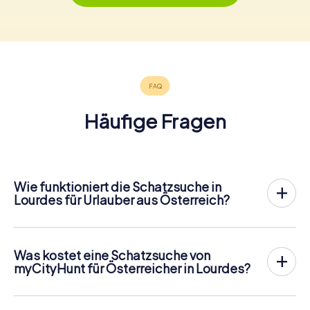
Häufige Fragen
Wie funktioniert die Schatzsuche in
Lourdes für Urlauber aus Österreich?
Bei myCityHunt wird Lourdes zu eurem Spielfeld! Alles,
was ihr für den
Ablauf der Schnitzjagd
benötigt, ist ein
Ticketcode und ein internetfähiges Handy.
Was kostet eine Schatzsuche von
Am gewünschten Termin versammelst du dein Team im
myCityHunt für Österreicher in Lourdes?
Stadtzentrum von Lourdes. Dann geht es los: Dein Handy
Der Preis für eine myCityHunt Schatzsuche in Lourdes
leitet dich und dein Team entlang der Schatzsuche an
beträgt
12,99 € pro Person
. Im Gegensatz zu den
zahlreiche sehenswerte Orte Lourdess. Dort
Preismodellen anderer Anbieter wird bei myCityHunt