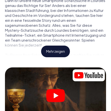
Dann ist unsere neue Smartphone Schatzsuche in Lourdes
genau das Richtige für Sie! Anders als bei einer
klassischen Stadtführung, bei der Informationen zu Kultur
und Geschichte im Vordergrund stehen, tauchen Sie hier
ein in eine fesselnde Story rund um einen
sagenumwobenen Schatz. Alles, was Sie für diese
Mystery-Schatzsuche durch Lourdes benötigen, sind ein
Teilnahme-Ticket, ein Smartphone mit Internetzugang und
ein Team unerschrockener Gleichgesinnter. Spielen
können Sie jederzeit!
Mehr zeigen
Zu Beginn Ihrer Schatzsuche in Lourdes treffen Sie sich an
einem zentralen Ort zum gemeinsamen Briefing. Dann
werden die Rollen verteilt. Wer aus Ihrem Team ist ein
geborener Spurensucher? Wer ein waschechter
Abenteurer? Und wer hat das Zeug zum Code-Knacker?
Bei unserer Schatzsuche in Lourdes ist für jeden Spieler
die passende Rolle dabei.
Sind die Rollen verteilt, kann die Krimi-Schatzsuche durch
Lourdes losgehen: An den unterschiedlichsten Orten in
der Stadt knacken Sie verschlüsselte Codes, lösen
knifflige Logikaufgaben und fahnden nach Spuren und