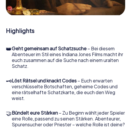
Hinweisstücken. Ihr Smartphone ist dabei Ihr wichtigstes
Ermittlerwerkzeug: Unsere eigens entwickelte App lässt
Sie Kontaktpersonen befragen und rätselhafte
Zeichenfolgen untersuchen, hilft Ihnen dabei, Objekte zu
sammeln und navigiert Sie sicher durch Lourdes.
Highlights
Im Laufe der Schatzsuche in Lourdes tauchen Sie und Ihr
Team immer tiefer in die spannende Geschichte ein, und
👑
Geht gemeinsam auf Schatzsuche
– Bei diesem
schon bald werden Sie feststellen, dass der kostbare
Abenteuer im Stil eines Indiana Jones Films macht ihr
Schatz nur noch wenige Schritte entfernt ist.
euch zusammen auf die Suche nach einem uralten
Schatz.
🗝
Löst Rätsel und knackt Codes
– Euch erwarten
verschlüsselte Botschaften, geheime Codes und
eine rätselhafte Schatzkarte, die euch den Weg
weist.
🤝
Bündelt eure Stärken
– Zu Beginn wählt jeder Spieler
eine Rolle, passend zu seinen Stärken. Abenteurer,
Spurensucher oder Priester – welche Rolle ist deine?