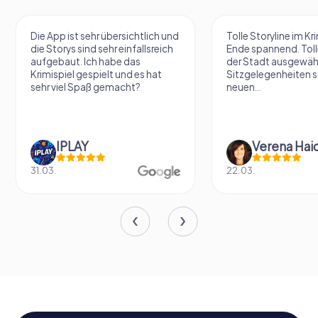
Die App ist sehr übersichtlich und
Tolle Storyline im Kr
die Storys sind sehr einfallsreich
Ende spannend. Tolle
aufgebaut. Ich habe das
der Stadt ausgewäh
Krimispiel gespielt und es hat
Sitzgelegenheiten s
sehr viel Spaß gemacht?
neuen...
IPLAY
31.03.
22.03.