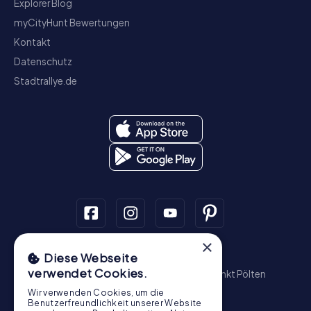
Explorer Blog
myCityHunt Bewertungen
Kontakt
Datenschutz
Stadtrallye.de
×
Schnitzeljagd
Diese Webseite
verwendet Cookies.
Wien
Graz
Linz
Salzburg
Innsbruck
Sankt Pölten
Wiener Neustadt
Steyr
Bregenz
Baden
Wir verwenden Cookies, um die
Krems an der Donau
Benutzerfreundlichkeit unserer Website