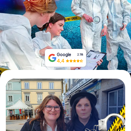
Tickets buchen
Gutscheine bestellen
Google
2.118
4,4