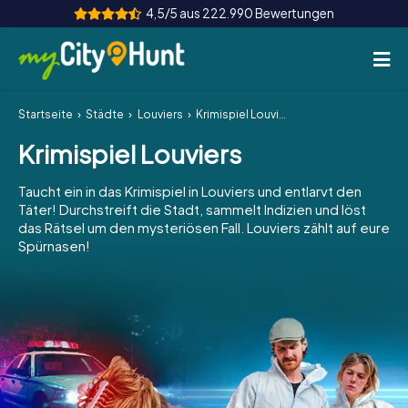
4,5/5 aus 222.990 Bewertungen
Startseite
Städte
Louviers
Krimispiel Louviers
So funktioniert's
Krimispiel Louviers
Städte
Taucht ein in das Krimispiel in Louviers und entlarvt den
Touren
Täter! Durchstreift die Stadt, sammelt Indizien und löst
das Rätsel um den mysteriösen Fall. Louviers zählt auf eure
Spürnasen!
Teamevent
Tickets
INT
AT
CH
DE
ES
FR
UK
IE
IT
NL