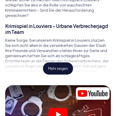
schlüpfen Sie also in die Rolle von waschechten
Kriminalermittlern – Sind Sie der Herausforderung
gewachsen?
Krimispiel in Louviers – Urbane Verbrecherjagd
im Team
Keine Sorge, bei unserem Krimispiel in Louviers stürzen
Sie sich nicht allein in die verwinkelten Gassen der Stadt.
Ihre Freunde und Verwandten stehen Ihnen zur Seite und
gemeinsam heften Sie sich als schlagkräftiges
Ermittlerteam an die Fersen des Schwerverbrechers, der
Louviers in Angst und Schrecken versetzt! Voll und ganz
Mehr zeigen
verlassen können Sie sich dabei auf Ihr wichtigstes
Ermittlerutensil, Ihr Smartphone. Mittels GPS-Navigation
leitet es Sie auf Ihrer Spurensuche zum Tatort, zu
zahlreichen Schauplätzen in Louviers, die mit der Tat in
Verbindung stehen, und schließlich zum Mörder. An jedem
Ort knacken Sie knifflige Rätsel und kommen so Stück für
Stück der Lösung des Falls immer näher. Anders als bei
einem klassischen Krimi Dinner in Louviers bestimmen also
Sie das Geschehen, bewegen sich an der frischen Luft