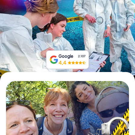
Tickets buchen
Gutscheine bestellen
Google
2.107
4,4