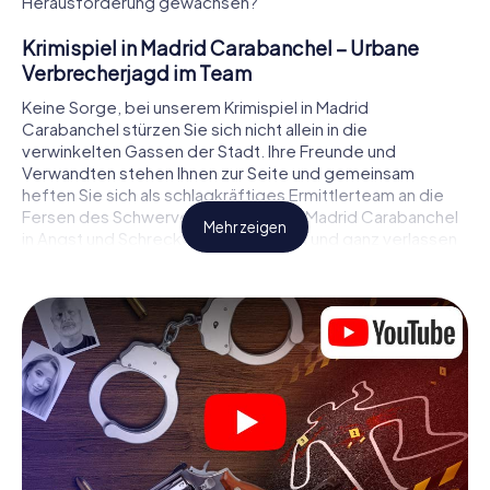
Herausforderung gewachsen?
Krimispiel in Madrid Carabanchel – Urbane
Verbrecherjagd im Team
Keine Sorge, bei unserem Krimispiel in Madrid
Carabanchel stürzen Sie sich nicht allein in die
verwinkelten Gassen der Stadt. Ihre Freunde und
Verwandten stehen Ihnen zur Seite und gemeinsam
heften Sie sich als schlagkräftiges Ermittlerteam an die
Fersen des Schwerverbrechers, der Madrid Carabanchel
Mehr zeigen
in Angst und Schrecken versetzt! Voll und ganz verlassen
können Sie sich dabei auf Ihr wichtigstes Ermittlerutensil,
Ihr Smartphone. Mittels GPS-Navigation leitet es Sie auf
Ihrer Spurensuche zum Tatort, zu zahlreichen
Schauplätzen in Madrid Carabanchel, die mit der Tat in
Verbindung stehen, und schließlich zum Mörder. An jedem
Ort knacken Sie knifflige Rätsel und kommen so Stück für
Stück der Lösung des Falls immer näher. Anders als bei
einem klassischen Krimi Dinner in Madrid Carabanchel
bestimmen also Sie das Geschehen, bewegen sich an der
frischen Luft und entdecken obendrein die Stadt mit ganz
neuen Augen.