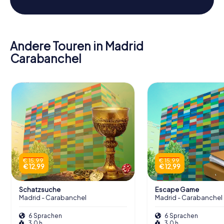
Andere Touren in Madrid
Carabanchel
€ 15,99
€ 15,99
€ 12,99
€ 12,99
Schatzsuche
Escape Game
Madrid - Carabanchel
Madrid - Carabanchel
6 Sprachen
6 Sprachen
3,0 h
3,0 h