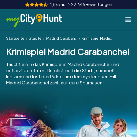
4,5/5 aus 222.646 Bewertungen
Startseite
Städte
Madrid Carabanchel
Krimispiel Madrid Carabanchel
So funktioniert's
Krimispiel Madrid Carabanchel
Städte
Taucht ein in das Krimispiel in Madrid Carabanchel und
Touren
entlarvt den Täter! Durchstreift die Stadt, sammelt
Indizien und löst das Rätsel um den mysteriösen Fall.
Madrid Carabanchel zählt auf eure Spürnasen!
Teamevent
Tickets
INT
AT
CH
DE
ES
FR
UK
IE
IT
NL