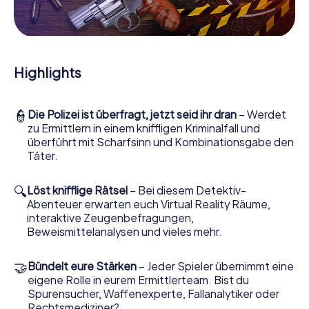
Mitmachkrimi in Madrid Carabanchel - Die
interaktive Krimi Tour
Und Sie werden Augen machen, was das myCityHunt
Highlights
Krimispiel Madrid Carabanchel aus Ihren Smartphones
herausholt! Ob Videoschalte zu einem Zeugen, geheimes
Belauschen von Verdächtigen oder die virtuelle
👮
Die Polizei ist überfragt, jetzt seid ihr dran
– Werdet
Erkundung konspirativer Räumlichkeiten – dieser
zu Ermittlern in einem kniffligen Kriminalfall und
Mitmachkrimi nutzt sämtliche multimedialen Fähigkeiten
überführt mit Scharfsinn und Kombinationsgabe den
Ihres Handgeräts. Das Krimispiel in Madrid Carabanchel
Täter.
holt aber auch aus Ihnen und Ihren Mitstreitern verborgene
Talente heraus! Sie schlüpfen in spannende Rollen und
meistern die Krimi-Stadtrallye durch Madrid Carabanchel
🔍
Löst knifflige Rätsel
– Bei diesem Detektiv-
als Kriminalist, Fallanalytiker oder Gerichtsmediziner. Sie
Abenteuer erwarten euch Virtual Reality Räume,
bekommen herausfordernde Zusatzaufgaben auf Ihre
interaktive Zeugenbefragungen,
Handys gespielt, die Ihrem jeweiligem Charakter
Beweismittelanalysen und vieles mehr.
entsprechen und dem Schlagwort
„Abwechslungsreichtum“ an ganz neue Bedeutung
🤝
Bündelt eure Stärken
– Jeder Spieler übernimmt eine
verleihen.
eigene Rolle in eurem Ermittlerteam. Bist du
Spurensucher, Waffenexperte, Fallanalytiker oder
Das Krimispiel in Madrid Carabanchel kann
Rechtsmediziner?