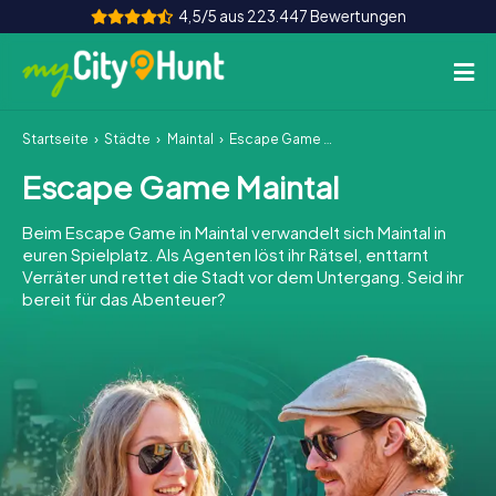
4,5/5 aus 223.447 Bewertungen
Startseite
Städte
Maintal
Escape Game Maintal
So funktioniert's
Escape Game Maintal
Städte
Beim Escape Game in Maintal verwandelt sich Maintal in
Touren
euren Spielplatz. Als Agenten löst ihr Rätsel, enttarnt
Verräter und rettet die Stadt vor dem Untergang. Seid ihr
bereit für das Abenteuer?
Teamevent
Tickets
INT
AT
CH
DE
ES
FR
UK
IE
IT
NL