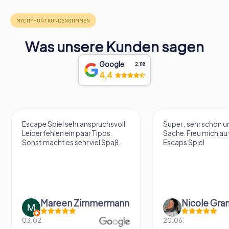
Was unsere Kunden sagen
Google
2.118
4,4
Escape Spiel sehr anspruchsvoll.
Super , sehr schön un
Leider fehlen ein paar Tipps.
Sache. Freu mich au
Sonst macht es sehr viel Spaß.
Escaps Spiel
Mareen Zimmermann
Nicole Gra
03.02.
20.06.