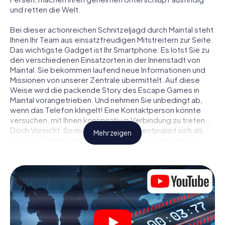
und retten die Welt.
Bei dieser actionreichen Schnitzeljagd durch Maintal steht
Ihnen Ihr Team aus einsatzfreudigen Mitstreitern zur Seite.
Das wichtigste Gadget ist Ihr Smartphone: Es lotst Sie zu
den verschiedenen Einsatzorten in der Innenstadt von
Maintal. Sie bekommen laufend neue Informationen und
Missionen von unserer Zentrale übermittelt. Auf diese
Weise wird die packende Story des Escape Games in
Maintal vorangetrieben. Und nehmen Sie unbedingt ab,
wenn das Telefon klingelt! Eine Kontaktperson könnte
versuchen, mit Ihnen konspirativ in Verbindung zu treten …
Doch Vorsicht: So mancher Informant entpuppt sich als
Mehr zeigen
dubioser Doppelagent und so manche Information als
bewusst gelegte falsche Fährte. Seien Sie auf der Hut,
ziehen Sie die richtigen Schlüsse und vor allem: Vertrauen
Sie niemandem!
Anders als in einem klassischen Escape Room in Maintal
sind Sie also nicht in ein Zimmer eingesperrt, aus dem Sie
sich in einem vorgegebenen Zeitfenster befreien
müssen. Diese Smartphone Schnitzeljagd erklärt ganz