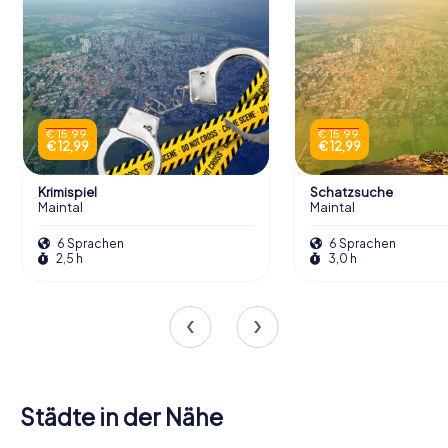
€ 15,99
€ 15,99
€ 12,99
€ 12,99
Krimispiel
Schatzsuche
Maintal
Maintal
6 Sprachen
6 Sprachen
2,5 h
3,0 h
Städte in der Nähe
Mühlheim
Offenbach