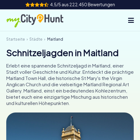
4,5/5 aus 222.450 Bewertungen
Startseite
Städte
Maitland
So funktioniert's
Schnitzeljagden in Maitland
Städte
Erlebt eine spannende Schnitzeljagd in Maitland, einer
Touren
Stadt voller Geschichte und Kultur. Entdeckt die prächtige
Maitland Town Hall, die historische St Mary's the Virgin
Anglican Church und die vielseitige Maitland Regional Art
Teamevent
Gallery. Maitland, einst ein bedeutendes Kohlezentrum,
bietet euch eine einzigartige Mischung aus historischen
Tickets
und kulturellen Höhepunkten.
INT
AT
CH
DE
ES
FR
UK
IE
IT
NL