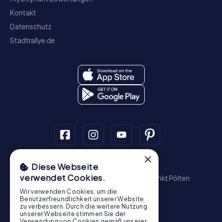
Kontakt
Datenschutz
Stadtrallye.de
×
Schnitzeljagd
Diese Webseite
verwendet Cookies.
Wien
Graz
Linz
Salzburg
Innsbruck
Sankt Pölten
Wiener Neustadt
Steyr
Bregenz
Baden
Wir verwenden Cookies, um die
Krems an der Donau
Benutzerfreundlichkeit unserer Website
zu verbessern. Durch die weitere Nutzung
Schatzsuche
unserer Webseite stimmen Sie der
Verwendung von Cookies gemäß unserer