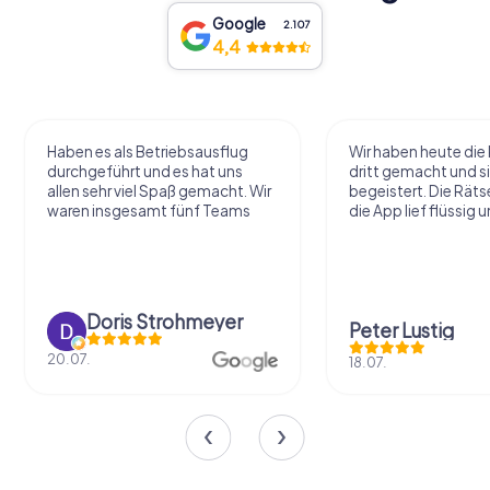
Google
2.107
4,4
Haben es als Betriebsausflug
Wir haben heute die 
durchgeführt und es hat uns
dritt gemacht und si
allen sehr viel Spaß gemacht. Wir
begeistert. Die Räts
waren insgesamt fünf Teams
die App lief flüssig u
Doris Strohmeyer
Peter Lustig
20.07.
18.07.