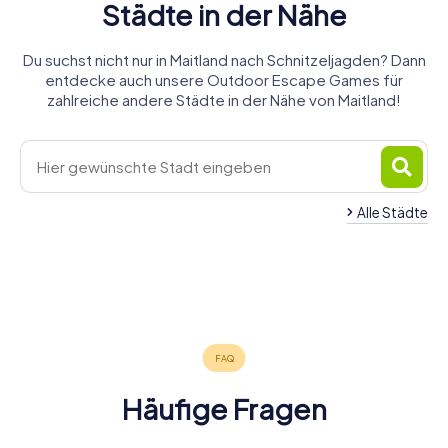
Städte in der Nähe
Du suchst nicht nur in Maitland nach Schnitzeljagden? Dann
entdecke auch unsere Outdoor Escape Games für
zahlreiche andere Städte in der Nähe von Maitland!
Alle Städte
Port
Kurri Kurri
Newcastle
Sydney
Tamworth
Macquarie
Wollongong
3 Touren
4 Touren
4 Touren
Bathurst
Orange
Armidale
4 Touren
4 Touren
4 Touren
verfügbar
verfügbar
verfügbar
Nowra
4 Touren
4 Touren
3 Touren
verfügbar
verfügbar
verfügbar
4,7
4,6
4 Touren
verfügbar
verfügbar
verfügbar
4,3
4,2
verfügbar
4,3
4,9
Häufige Fragen