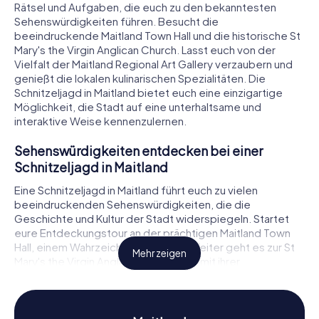
Rätsel und Aufgaben, die euch zu den bekanntesten
Sehenswürdigkeiten führen. Besucht die
beeindruckende Maitland Town Hall und die historische St
Mary's the Virgin Anglican Church. Lasst euch von der
Vielfalt der Maitland Regional Art Gallery verzaubern und
genießt die lokalen kulinarischen Spezialitäten. Die
Schnitzeljagd in Maitland bietet euch eine einzigartige
Möglichkeit, die Stadt auf eine unterhaltsame und
interaktive Weise kennenzulernen.
Sehenswürdigkeiten entdecken bei einer
Schnitzeljagd in Maitland
Eine Schnitzeljagd in Maitland führt euch zu vielen
beeindruckenden Sehenswürdigkeiten, die die
Geschichte und Kultur der Stadt widerspiegeln. Startet
eure Entdeckungstour an der prächtigen Maitland Town
Hall, einem Wahrzeichen der Stadt. Weiter geht es zur St
Mehr zeigen
Mary's the Virgin Anglican Church, die mit ihrer
beeindruckenden Architektur und ihrem historischen
Charme begeistert. Ein weiteres Highlight ist die Maitland
Regional Art Gallery, die eine vielfältige Sammlung
australischer Kunstwerke beherbergt. Während eurer