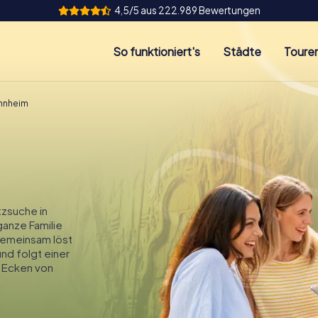
4,5/5 aus 222.989 Bewertungen
So funktioniert's
Städte
Toure
nnheim
zsuche in
ganze Familie
Gemeinsam löst
und folgt einer
 Ecken von