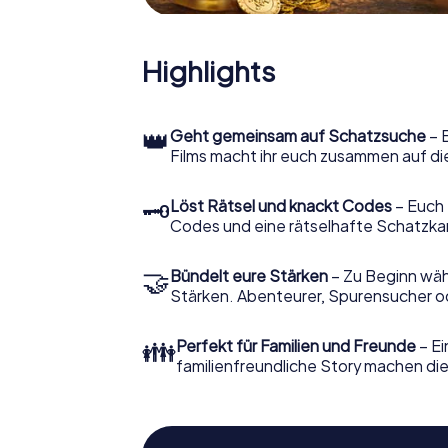
Highlights
👑
Geht gemeinsam auf Schatzsuche
– 
Films macht ihr euch zusammen auf di
🗝
Löst Rätsel und knackt Codes
– Euch 
Codes und eine rätselhafte Schatzka
🤝
Bündelt eure Stärken
– Zu Beginn wähl
Stärken. Abenteurer, Spurensucher ode
👪
Perfekt für Familien und Freunde
– Ei
familienfreundliche Story machen dies