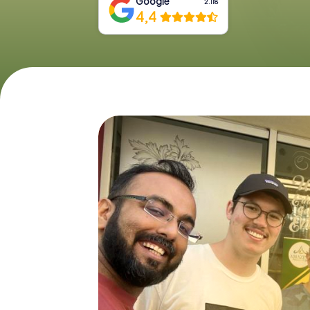
Google
2.118
4,4