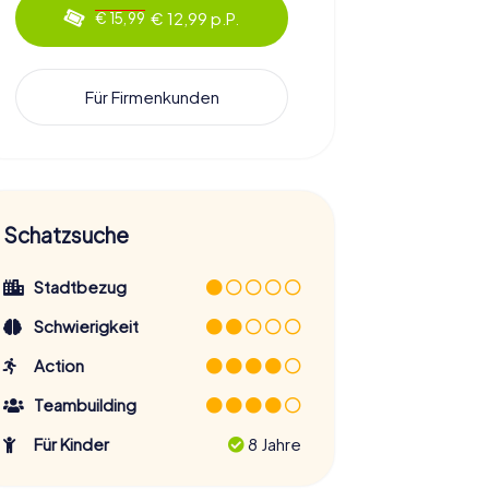
€ 12,99 p.P.
€ 15,99
Für Firmenkunden
Schatzsuche
Stadtbezug
Schwierigkeit
Action
Teambuilding
Für Kinder
8 Jahre