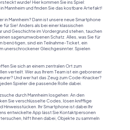
ersteckt wurde! Hier kommen Sie ins Spiel:
in Mannheim und finden Sie das kostbare Artefakt!
er in Mannheim? Dann ist unsere neue Smartphone
für Sie! Anders als bei einer klassischen
tur und Geschichte im Vordergrund stehen, tauchen
m einen sagenumwobenen Schatz. Alles, was Sie für
benötigen, sind ein Teilnahme-Ticket, ein
m unerschrockener Gleichgesinnter. Spielen
ffen Sie sich an einem zentralen Ort zum
en verteilt. Wer aus Ihrem Team ist ein geborener
eurer? Und wer hat das Zeug zum Code-Knacker?
 jeden Spieler die passende Rolle dabei.
hatzsuche durch Mannheim losgehen: An den
ken Sie verschlüsselte Codes, lösen knifflige
Hinweisstücken. Ihr Smartphone ist dabei Ihr
ens entwickelte App lässt Sie Kontaktpersonen
tersuchen, hilft Ihnen dabei, Objekte zu sammeln