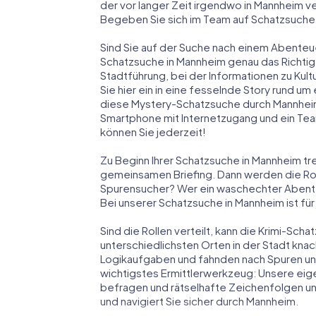
der vor langer Zeit irgendwo in Mannheim v
Begeben Sie sich im Team auf Schatzsuche 
Sind Sie auf der Suche nach einem Abenteu
Schatzsuche in Mannheim genau das Richtige 
Stadtführung, bei der Informationen zu Kul
Sie hier ein in eine fesselnde Story rund u
diese Mystery-Schatzsuche durch Mannheim 
Smartphone mit Internetzugang und ein Tea
können Sie jederzeit!
Zu Beginn Ihrer Schatzsuche in Mannheim tre
gemeinsamen Briefing. Dann werden die Roll
Spurensucher? Wer ein waschechter Abent
Bei unserer Schatzsuche in Mannheim ist für
Sind die Rollen verteilt, kann die Krimi-Sc
unterschiedlichsten Orten in der Stadt knac
Logikaufgaben und fahnden nach Spuren und 
wichtigstes Ermittlerwerkzeug: Unsere eig
befragen und rätselhafte Zeichenfolgen un
und navigiert Sie sicher durch Mannheim.