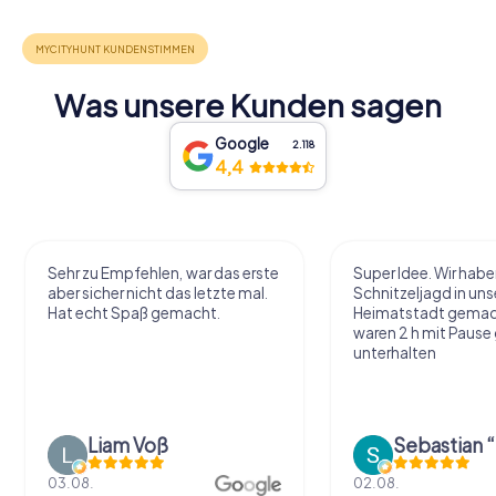
Was unsere Kunden sagen
Google
2.118
4,4
Sehr zu Empfehlen, war das erste
Super Idee. Wir habe
aber sicher nicht das letzte mal.
Schnitzeljagd in uns
Hat echt Spaß gemacht.
Heimatstadt gemac
waren 2 h mit Pause
unterhalten
Liam Voß
03.08.
02.08.