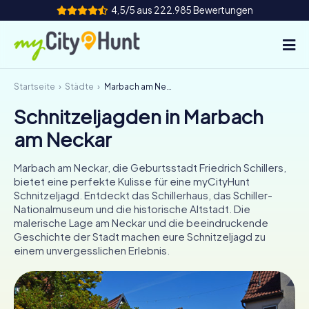
4,5/5 aus 222.985 Bewertungen
Startseite
Städte
Marbach am Neckar
So funktioniert's
Schnitzeljagden in Marbach
Städte
am Neckar
Touren
Marbach am Neckar, die Geburtsstadt Friedrich Schillers,
bietet eine perfekte Kulisse für eine myCityHunt
Teamevent
Schnitzeljagd. Entdeckt das Schillerhaus, das Schiller-
Nationalmuseum und die historische Altstadt. Die
Tickets
malerische Lage am Neckar und die beeindruckende
Geschichte der Stadt machen eure Schnitzeljagd zu
einem unvergesslichen Erlebnis.
INT
AT
CH
DE
ES
FR
UK
IE
IT
NL