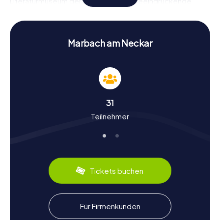
Literaturmuseum der Moderne eine beeindruckende
Sammlung literarischer Schätze beherbergt. Die
Alexanderkirche, eine der ältesten Kirchen der Stadt,
bietet ebenfalls interessante Einblicke in die Geschichte
Marbachs.
Marbach am Neckar
Geschichte und Kultur bei der Schnitzeljagd in
Marbach am Neckar erleben
Während ihr bei unseren Schnitzeljagden durch Marbach
am Neckar streift, erfahrt ihr mehr über die Geschichte
31
und Kultur der Stadt. Marbach wurde vermutlich um 700
Teilnehmer
als fränkischer Königshof gegründet und 972 erstmals
urkundlich erwähnt. Die Stadt spielte eine wichtige Rolle in
der Region und war sogar Sitz eines Amtes. Im Pfälzischen
Erbfolgekrieg wurde Marbach größtenteils zerstört,
konnte sich jedoch wieder erholen und entwickelte sich
zu einem Zentrum der Schiller-Verehrung. Wusstet ihr,
Tickets buchen
dass Marbach auch für seine kulinarischen Spezialitäten
bekannt ist? Probiert unbedingt die regionalen
Köstlichkeiten, die ihr in den gemütlichen Cafés und
Restaurants der Stadt findet.
Für Firmenkunden