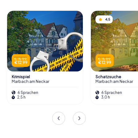
4,5
€ 15,99
€ 15,99
€ 12,99
€ 12,99
Krimispiel
Schatzsuche
Marbach am Neckar
Marbach am Neckar
6 Sprachen
6 Sprachen
2,5 h
3,0 h