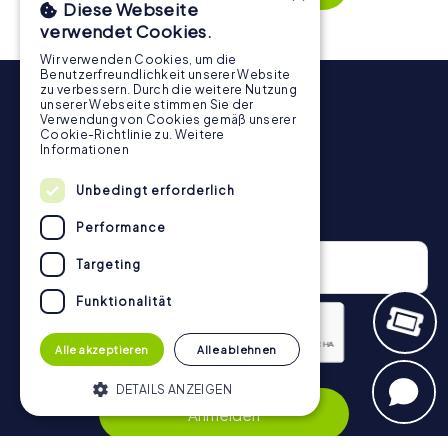
Diese Webseite
Schnitzeljagd in Marbach am Neckar für jedes Team – klein
verwendet Cookies.
wie groß – zu einem Highlight.
Wir verwenden Cookies, um die
Benutzerfreundlichkeit unserer Website
zu verbessern. Durch die weitere Nutzung
unserer Webseite stimmen Sie der
Verwendung von Cookies gemäß unserer
Cookie-Richtlinie zu.
Weitere
Informationen
Unbedingt erforderlich
Newsletter
Performance
Targeting
Funktionalität
Alle akzeptieren
Alle ablehnen
Datenschutzerklärung
DETAILS ANZEIGEN
Anmelden