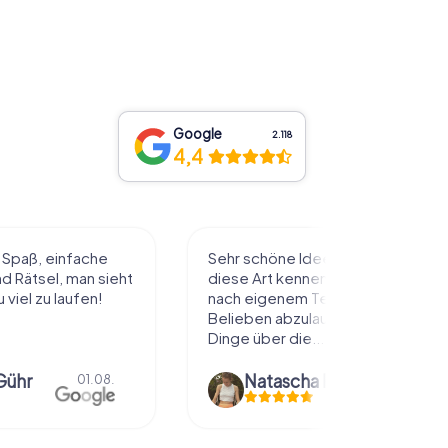
Google
2.118
4,4
l Spaß, einfache
Sehr schöne Idee die Stadt auf
 Rätsel, man sieht
diese Art kennenzulernen. Alles
 viel zu laufen!
nach eigenem Tempo und
Belieben abzulaufen und dabei
Dinge über die...
Gühr
Natascha Reuter
01.08.
01.08.