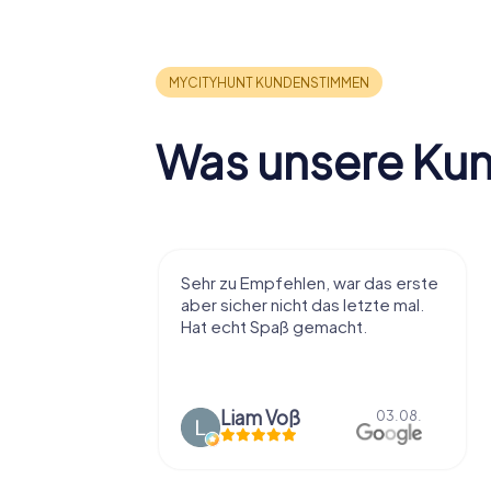
Was unsere Ku
r viel Spaß
Sehr zu Empfehlen, war das erste
t die Stadt
aber sicher nicht das letzte mal.
ißt als
Hat echt Spaß gemacht.
en.
Liam Voß
03.08.
03.08.