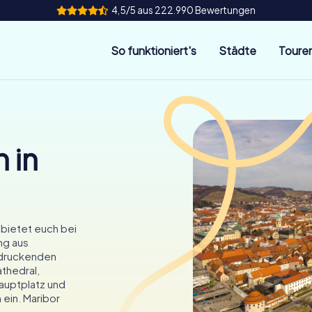
4,5/5 aus 222.990 Bewertungen
So funktioniert's
Städte
Toure
 in
 bietet euch bei
ng aus
ndruckenden
athedral,
Hauptplatz und
 ein. Maribor