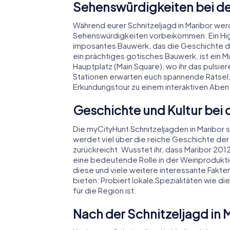
Sehenswürdigkeiten bei der
Während eurer Schnitzeljagd in Maribor werde
Sehenswürdigkeiten vorbeikommen. Ein Highli
imposantes Bauwerk, das die Geschichte de
ein prächtiges gotisches Bauwerk, ist ein M
Hauptplatz (Main Square), wo ihr das pulsie
Stationen erwarten euch spannende Rätsel,
Erkundungstour zu einem interaktiven Aben
Geschichte und Kultur bei 
Die myCityHunt Schnitzeljagden in Maribor si
werdet viel über die reiche Geschichte der S
zurückreicht. Wusstet ihr, dass Maribor 20
eine bedeutende Rolle in der Weinproduktio
diese und viele weitere interessante Fakten
bieten: Probiert lokale Spezialitäten wie die
für die Region ist.
Nach der Schnitzeljagd in