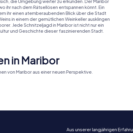
s sich, die Umgebung weiter zu erkunden. Der Maribor
 wo ihr nach dem Rätsellösen entspannen könnt. Ein
n dem ihr einen atemberaubenden Blick über die Stadt
Weins in einem der gemütlichen Weinkeller ausklingen
er. Jede Schnitzeljagd in Maribor ist nicht nur ein
Kultur und Geschichte dieser faszinierenden Stadt.
n in Maribor
en von Maribor aus einer neuen Perspektive.
Synagoge am
Basilika d
tät
Judenplatz in
Mutter de
Maribor
Barmherzi
Aus unserer langjährigen Erfah