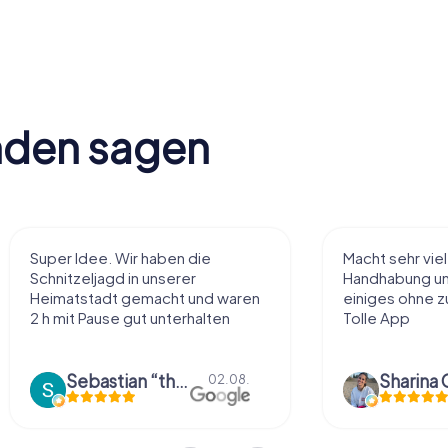
nden sagen
Super Idee. Wir haben die
Macht sehr vie
Schnitzeljagd in unserer
Handhabung und
Heimatstadt gemacht und waren
einiges ohne zu
2 h mit Pause gut unterhalten
Tolle App
Sebastian “the sleeping Boxer Dog” Röhner
Sharina 
02.08.