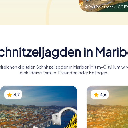
© Ralf Roletschek ,
CC BY-
chnitzeljagden in Marib
lreichen digitalen Schnitzeljagden in Maribor. Mit myCityHunt wi
dich, deine Familie, Freunden oder Kollegen.
4,7
4,6