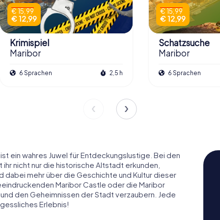
€ 15,99
€ 15,99
€ 12,99
€ 12,99
Krimispiel
Schatzsuche
Maribor
Maribor
6 Sprachen
2,5 h
6 Sprachen
ist ein wahres Juwel für Entdeckungslustige. Bei den
ihr nicht nur die historische Altstadt erkunden,
d dabei mehr über die Geschichte und Kultur dieser
eeindruckenden Maribor Castle oder die Maribor
t und den Geheimnissen der Stadt verzaubern. Jede
rgessliches Erlebnis!