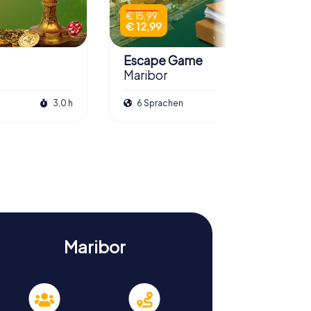
€ 15,99
€ 12,99
Escape Game
Maribor
3,0 h
6 Sprachen
3,0 h
Maribor