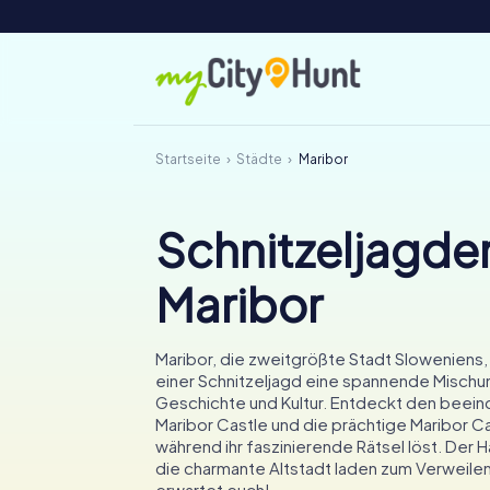
Startseite
Städte
Maribor
Schnitzeljagden
Maribor
Maribor, die zweitgrößte Stadt Sloweniens,
einer Schnitzeljagd eine spannende Mischu
Geschichte und Kultur. Entdeckt den beei
Maribor Castle und die prächtige Maribor C
während ihr faszinierende Rätsel löst. Der 
die charmante Altstadt laden zum Verweilen
erwartet euch!