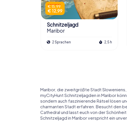
€ 15,99
€ 12,99
Schnitzeljagd
Maribor
2 Sprachen
2,5 h
Maribor, die zweitgrößte Stadt Sloweniens, 
myCityHunt Schnitzeljagden in Maribor könnt 
sondern auch faszinierende Rätsel lösen un
charmanten Stadt erfahren. Besucht den b
Cathedral und lasst euch von der Schönhei
Schnitzeljagd in Maribor verspricht ein unve