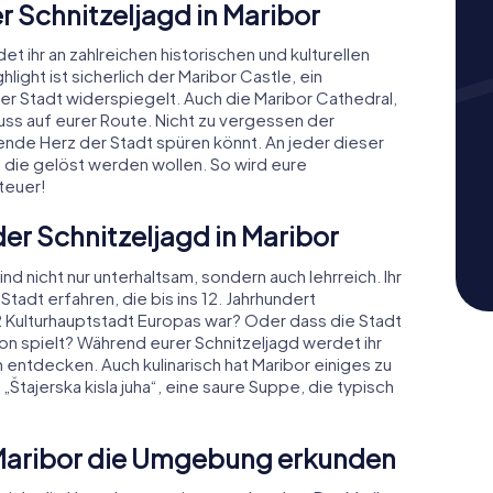
 Schnitzeljagd in Maribor
t ihr an zahlreichen historischen und kulturellen
ght ist sicherlich der Maribor Castle, ein
r Stadt widerspiegelt. Auch die Maribor Cathedral,
uss auf eurer Route. Nicht zu vergessen der
rende Herz der Stadt spüren könnt. An jeder dieser
 die gelöst werden wollen. So wird eure
teuer!
der Schnitzeljagd in Maribor
nd nicht nur unterhaltsam, sondern auch lehrreich. Ihr
tadt erfahren, die bis ins 12. Jahrhundert
12 Kulturhauptstadt Europas war? Oder dass die Stadt
n spielt? Während eurer Schnitzeljagd werdet ihr
 entdecken. Auch kulinarisch hat Maribor einiges zu
 „Štajerska kisla juha“, eine saure Suppe, die typisch
 Maribor die Umgebung erkunden