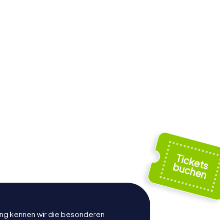
er
r
Kathedrale von
gkeit
Maribor
rung kennen wir die besonderen