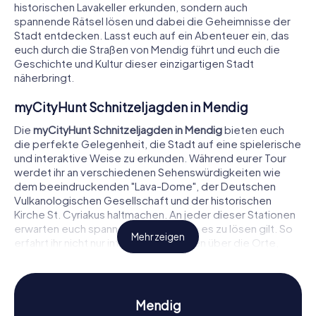
historischen Lavakeller erkunden, sondern auch
spannende Rätsel lösen und dabei die Geheimnisse der
Stadt entdecken. Lasst euch auf ein Abenteuer ein, das
euch durch die Straßen von Mendig führt und euch die
Geschichte und Kultur dieser einzigartigen Stadt
näherbringt.
myCityHunt Schnitzeljagden in Mendig
Die
myCityHunt Schnitzeljagden in Mendig
bieten euch
die perfekte Gelegenheit, die Stadt auf eine spielerische
und interaktive Weise zu erkunden. Während eurer Tour
werdet ihr an verschiedenen Sehenswürdigkeiten wie
dem beeindruckenden "Lava-Dome", der Deutschen
Vulkanologischen Gesellschaft und der historischen
Kirche St. Cyriakus haltmachen. An jeder dieser Stationen
erwarten euch spannende Rätsel, die es zu lösen gilt. So
Mehr zeigen
erfahrt ihr nicht nur interessante Fakten über die Orte,
sondern könnt auch euer Wissen und eure
Kombinationsfähigkeiten unter Beweis stellen.
Der "Lava-Dome" ist ein Muss für alle, die sich für
Mendig
Vulkanologie interessieren. Hier könnt ihr alles über die