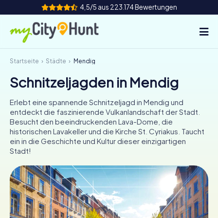
4,5/5 aus 223.174 Bewertungen
Startseite
Städte
Mendig
So funktioniert's
Schnitzeljagden in Mendig
Städte
Erlebt eine spannende Schnitzeljagd in Mendig und
Touren
entdeckt die faszinierende Vulkanlandschaft der Stadt.
Besucht den beeindruckenden Lava-Dome, die
historischen Lavakeller und die Kirche St. Cyriakus. Taucht
Teamevent
ein in die Geschichte und Kultur dieser einzigartigen
Stadt!
Tickets
INT
AT
CH
DE
ES
FR
UK
IE
IT
NL