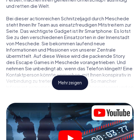
und retten die Welt.
Bei dieser actionreichen Schnitzeljagd durch Meschede
steht Ihnen Ihr Team aus einsatzfreudigen Mitstreitern zur
Seite. Das wichtigste Gadget ist Ihr Smartphone: Es lotst
Sie zu den verschiedenen Einsatzorten in der Innenstadt
von Meschede. Sie bekommen laufend neue
Informationen und Missionen von unserer Zentrale
übermittelt. Auf diese Weise wird die packende Story
des Escape Games in Meschede vorangetrieben. Und
nehmen Sie unbedingt ab, wenn das Telefon klingelt! Eine
Kontaktperson könnte versuchen, mit Ihnen konspirativ in
Verbindung zu treten … Doch Vorsicht: So mancher
Mehr zeigen
Informant entpuppt sich als dubioser Doppelagent und so
manche Information als bewusst gelegte falsche Fährte.
Seien Sie auf der Hut, ziehen Sie die richtigen Schlüsse
und vor allem: Vertrauen Sie niemandem!
Anders als in einem klassischen Escape Room in
Meschede sind Sie also nicht in ein Zimmer eingesperrt,
aus dem Sie sich in einem vorgegebenen Zeitfenster
befreien müssen. Diese Smartphone Schnitzeljagd erklärt