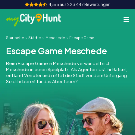
4,5/5 aus 223.447 Bewertungen
Startseite
Städte
Meschede
Escape Game Meschede
So funktioniert's
Escape Game Meschede
Städte
Beim Escape Game in Meschede verwandelt sich
Touren
Meschede in euren Spielplatz. Als Agenten löst ihr Rätsel,
enttarnt Verräter und rettet die Stadt vor dem Untergang.
Seid ihr bereit für das Abenteuer?
Teamevent
Tickets
INT
AT
CH
DE
ES
FR
UK
IE
IT
NL