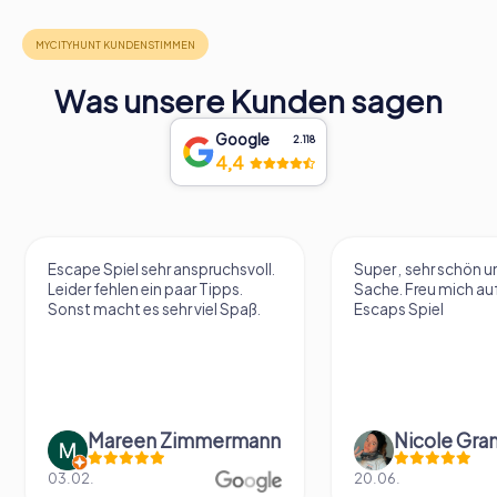
Was unsere Kunden sagen
Google
2.118
4,4
Escape Spiel sehr anspruchsvoll.
Super , sehr schön un
Leider fehlen ein paar Tipps.
Sache. Freu mich au
Sonst macht es sehr viel Spaß.
Escaps Spiel
Mareen Zimmermann
Nicole Gra
03.02.
20.06.