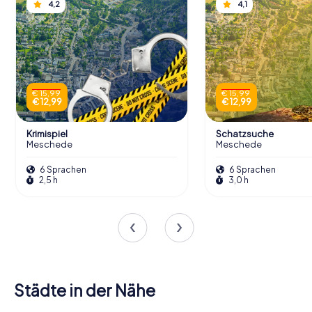
4,2
4,1
€ 15,99
€ 15,99
€ 12,99
€ 12,99
Krimispiel
Schatzsuche
Meschede
Meschede
6 Sprachen
6 Sprachen
2,5 h
3,0 h
Städte in der Nähe
Eslohe