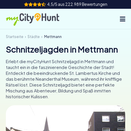
4,5/5 aus 222.989 Bewertungen
Startseite
Städte
Mettmann
So funktioniert's
Schnitzeljagden in Mettmann
Städte
Erlebt die myCityHunt Schnitzeljagd in Mettmann und
Touren
taucht ein in die faszinierende Geschichte der Stadt!
Entdeckt die beeindruckende St. Lambertus Kirche und
das berühmte Neanderthal Museum, während ihr knifflige
Teamevent
Rätsel löst. Diese Schnitzeljagd bietet eine perfekte
Mischung aus Abenteuer, Bildung und Spaß inmitten
Tickets
historischer Kulissen.
INT
AT
CH
DE
ES
FR
UK
IE
IT
NL