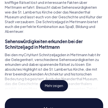
knifflige Rätsel löst und interessante Fakten über
Mettmann erfahrt. Besucht dabei Sehenswürdigkeiten
wie die St. Lambertus Kirche oder das Neanderthal
Museum und lasst euch von der Geschichte und Kultur der
Stadt verzaubern. Die Schnitzeljagd in Mettmann bietet
euch die perfekte Kombination aus Spaß, Bildung und
Abenteuer.
Sehenswürdigkeiten erkunden bei der
Schnitzeljagd in Mettmann
Bei den myCityHunt Schnitzeljagden in Mettmann habt ihr
die Gelegenheit, verschiedene Sehenswürdigkeiten zu
erkunden und dabei spannende Rätsel zu lösen. Ein
absolutes Highlight ist die St. Lambertus Kirche, die mit
ihrer beeindruckenden Architektur und historischen
Bedeutung begeistert. Auch das Neanderthal Museum,
das die Geschichte des berühmten Neanderthalers
Mehr zeigen
erzählt, ist ein Muss. Ein weiteres sehenswertes Ziel ist
das Amtsgericht Mettmann, ein historisches Gebäude,
das euch in die Vergangenheit der Stadt entführt.
Während ihr diese und andere Orte besucht, müsst ihr
knifflige Rätsel lösen, die euch näher an das Ziel der