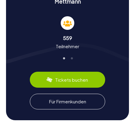
Mettmann
Schnitzeljagd in Mettmann bringen.
Geschichte und Kultur bei der Schnitzeljagd in
Mettmann entdecken
Die myCityHunt Schnitzeljagden in Mettmann bieten euch
559
nicht nur Spaß und Abenteuer, sondern auch eine tiefere
Teilnehmer
Einsicht in die Geschichte und Kultur der Stadt. Wusstet
ihr, dass Mettmann auf eine über 1100-jährige Geschichte
zurückblickt? Die Stadt wurde erstmals im Jahr 904
urkundlich erwähnt und hat seitdem eine bewegte
Geschichte erlebt. Besonders bekannt ist Mettmann
durch das Neandertal, wo 1856 die Überreste des
Tickets buchen
Neanderthalers gefunden wurden. Während eurer
Schnitzeljagd erfahrt ihr interessante Fakten über diese
und viele andere historische Ereignisse. Auch kulinarisch
hat Mettmann einiges zu bieten: Probiert lokale
Für Firmenkunden
Spezialitäten, die ihr unterwegs entdecken könnt, und
lasst euch von der Vielfalt der Stadt überraschen.
Nach der Schnitzeljagd in Mettmann die
Umgebung erkunden