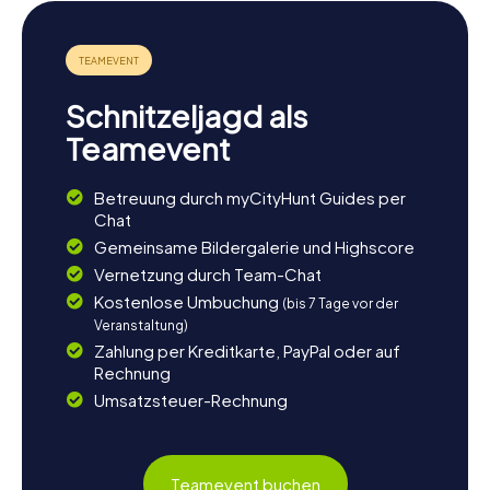
Nach einer aufregenden Schnitzeljagd in Mettmann könnt
ihr die Umgebung weiter erkunden. Das Neanderthal
Museum, das die Geschichte der Neanderthaler und die
menschliche Evolution beleuchtet, ist ein perfekter Ort,
Schnitzeljagd als
um mehr über die Ursprünge der Menschheit zu erfahren.
Auch die historische Oberstadt von Mettmann mit ihren
Teamevent
charmanten Fachwerkhäusern und engen Gassen lädt zu
einem gemütlichen Spaziergang ein. Lasst den Tag in
Betreuung durch myCityHunt Guides per
einem der gemütlichen Cafés oder Restaurants
Chat
ausklingen und genießt regionale Köstlichkeiten. Die
Schnitzeljagd in Mettmann ist der perfekte Startpunkt für
Gemeinsame Bildergalerie und Highscore
ein unvergessliches Erlebnis in dieser
Vernetzung durch Team-Chat
geschichtsträchtigen Stadt.
Kostenlose Umbuchung
(bis 7 Tage vor der
Veranstaltung)
Zahlung per Kreditkarte, PayPal oder auf
Rechnung
Umsatzsteuer-Rechnung
Teamevent buchen