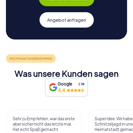
Angebot anfragen
Was unsere Kunden sagen
Google
2.118
4,4
Sehr zu Empfehlen, war das erste
Super Idee. Wir habe
aber sicher nicht das letzte mal.
Schnitzeljagd in uns
Hat echt Spaß gemacht.
Heimatstadt gemac