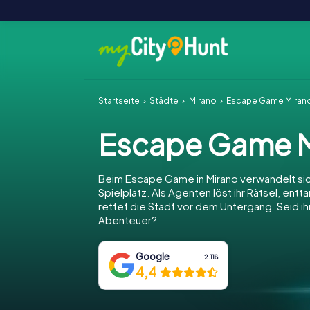
Startseite
Städte
Mirano
Escape Game Miran
Escape Game M
Beim Escape Game in Mirano verwandelt sic
Spielplatz. Als Agenten löst ihr Rätsel, entt
rettet die Stadt vor dem Untergang. Seid ihr
Abenteuer?
Google
2.118
4,4