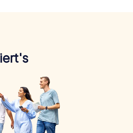
ert's