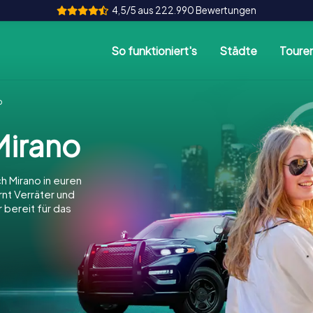
4,5/5 aus 222.990 Bewertungen
So funktioniert's
Städte
Toure
o
irano
h Mirano in euren
arnt Verräter und
 bereit für das