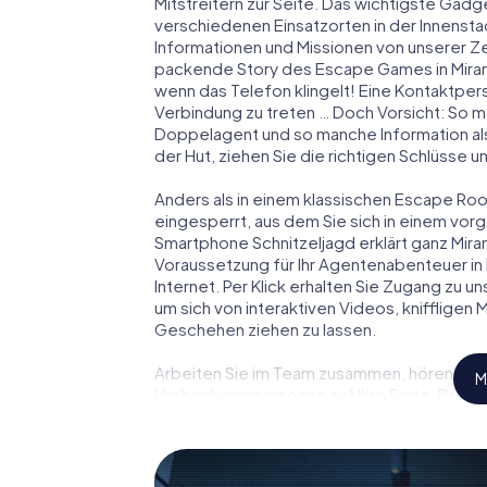
Mitstreitern zur Seite. Das wichtigste Gadge
verschiedenen Einsatzorten in der Innenst
Informationen und Missionen von unserer Ze
packende Story des Escape Games in Miran
wenn das Telefon klingelt! Eine Kontaktpers
Verbindung zu treten … Doch Vorsicht: So m
Doppelagent und so manche Information als
der Hut, ziehen Sie die richtigen Schlüsse 
Anders als in einem klassischen Escape Room 
eingesperrt, aus dem Sie sich in einem vo
Smartphone Schnitzeljagd erklärt ganz Mira
Voraussetzung für Ihr Agentenabenteuer in 
Internet. Per Klick erhalten Sie Zugang zu u
um sich von interaktiven Videos, kniffligen
Geschehen ziehen zu lassen.
Arbeiten Sie im Team zusammen, hören Sie f
M
Verbindungspersonen auf Ihre Seite. Bei d
Team mit allen Wassern gewaschen sein, um
James Bond und Co. werden Sie jedoch nicht 
Team im Highscore von Mirano und erhalten 
Das myCityHunt Escape Game macht Mirano z