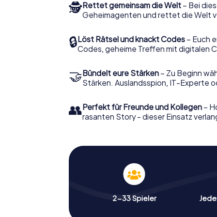
🕵
Rettet gemeinsam die Welt
– Bei dies
Geheimagenten und rettet die Welt v
🔒
Löst Rätsel und knackt Codes
– Euch e
Codes, geheime Treffen mit digitalen C
🤝
Bündelt eure Stärken
– Zu Beginn wähl
Stärken. Auslandsspion, IT-Experte od
👥
Perfekt für Freunde und Kollegen
– Ho
rasanten Story - dieser Einsatz verlan
2-33 Spieler
Jeder