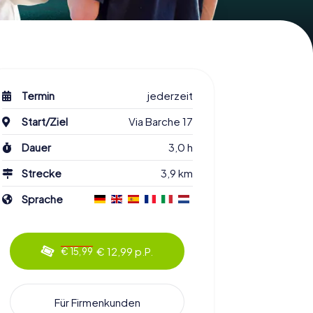
Termin
jederzeit
Start/Ziel
Via Barche 17
Dauer
3,0 h
Strecke
3,9 km
Sprache
€ 12,99 p.P.
€ 15,99
Für Firmenkunden