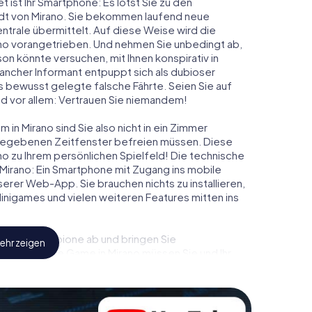
t ist Ihr Smartphone: Es lotst Sie zu den
adt von Mirano. Sie bekommen laufend neue
ntrale übermittelt. Auf diese Weise wird die
o vorangetrieben. Und nehmen Sie unbedingt ab,
on könnte versuchen, mit Ihnen konspirativ in
ancher Informant entpuppt sich als dubioser
 bewusst gelegte falsche Fährte. Seien Sie auf
und vor allem: Vertrauen Sie niemandem!
in Mirano sind Sie also nicht in ein Zimmer
rgegebenen Zeitfenster befreien müssen. Diese
no zu Ihrem persönlichen Spielfeld! Die technische
Mirano: Ein Smartphone mit Zugang ins mobile
nserer Web-App. Sie brauchen nichts zu installieren,
 Minigames und vielen weiteren Features mitten ins
eindliche Spione ab und bringen Sie
ehr zeigen
iesem Escape Game in Mirano müssen Sie und Ihr
 die Bösewichte aufzuhalten. Im Gegensatz zu
zu stillen Helden: Sie verewigen sich mit Ihrem
Zugang zu Ihrer ganz persönlichen Bildergalerie.
u Ihrem ganz persönlichen Erlebnisspielplatz.