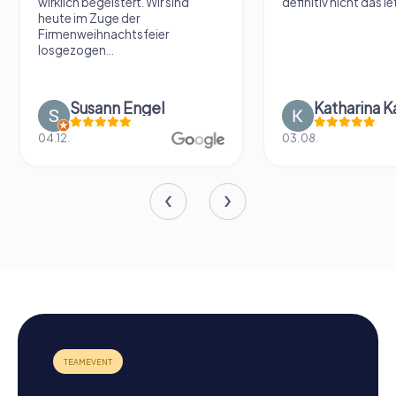
wirklich begeistert. Wir sind
definitiv nicht das le
heute im Zuge der
Firmenweihnachtsfeier
losgezogen...
Susann Engel
Katharina K
04.12.
03.08.