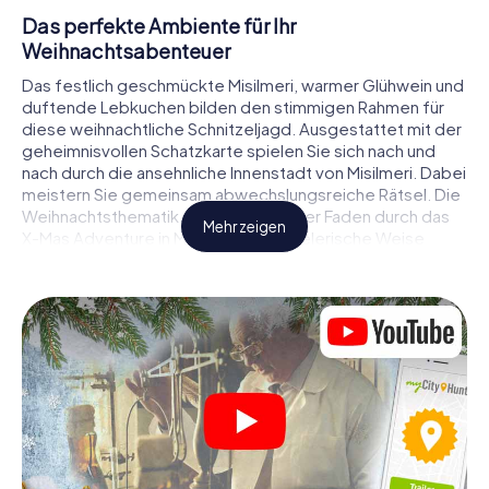
Das perfekte Ambiente für Ihr
Weihnachtsabenteuer
Das festlich geschmückte Misilmeri, warmer Glühwein und
duftende Lebkuchen bilden den stimmigen Rahmen für
diese weihnachtliche Schnitzeljagd. Ausgestattet mit der
geheimnisvollen Schatzkarte spielen Sie sich nach und
nach durch die ansehnliche Innenstadt von Misilmeri. Dabei
meistern Sie gemeinsam abwechslungsreiche Rätsel. Die
Weihnachtsthematik zieht sich als roter Faden durch das
Mehr zeigen
X-Mas Adventure in Misilmeri. Auf spielerische Weise
erfahren Sie faszinierende Anekdoten rund um das
nahende Weihnachtsfest. Wird es Ihnen gelingen, die
Hinweise richtig zu deuten und anderen Schatzsuchern
stets einen Schritt voraus zu sein?
Der Weihnachtsmarkt von Misilmeri als
Zwischenstopp
Stellen Sie ein kompetentes Team aus Freunden oder
Familienmitgliedern zusammen und begeben Sie sich
gemeinsam auf eine weihnachtliche Rätseltour durch