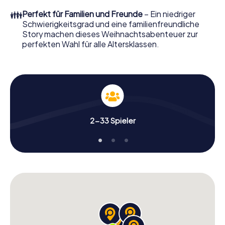
perfekten Weihnachtsfeier in Misilmeri erwartet: Spaß,
👪
Perfekt für Familien und Freunde
– Ein niedriger
Teambuilding und eine stimmungsvolle
Schwierigkeitsgrad und eine familienfreundliche
Weihnachtsthematik. Gönnen Sie Ihren Kollegen also
Story machen dieses Weihnachtsabenteuer zur
einen unvergesslichen Ausklang des Jahres und planen Sie
perfekten Wahl für alle Altersklassen.
unser X-Mas Adventure als Programmpunkt Ihrer
Weihnachtsfeier in Misilmeri ein!
2-33 Spieler