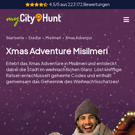
4,5/5 aus 223.172 Bewertungen
Startseite
Städte
Misilmeri
Xmas Adventure Misilmeri
So funktioniert's
Xmas Adventure Misilmeri
Städte
Erlebt das Xmas Adventure in Misilmeri und entdeckt
Touren
dabei die Stadt im weihnachtlichen Glanz. Löst knifflige
Rätsel, entschlüsselt geheime Codes und enthüllt
gemeinsam das Geheimnis des Weihnachtsschatzes!
Teamevent
Tickets
INT
AT
CH
DE
ES
FR
UK
IE
IT
NL