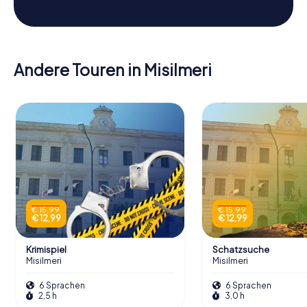
Andere Touren in Misilmeri
€ 15,99
€ 15,99
€ 12,99
€ 12,99
Krimispiel
Schatzsuche
Misilmeri
Misilmeri
6 Sprachen
6 Sprachen
2,5 h
3,0 h