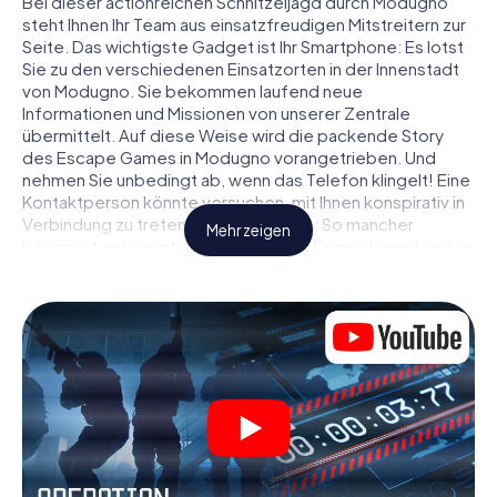
Bei dieser actionreichen Schnitzeljagd durch Modugno
steht Ihnen Ihr Team aus einsatzfreudigen Mitstreitern zur
Seite. Das wichtigste Gadget ist Ihr Smartphone: Es lotst
Sie zu den verschiedenen Einsatzorten in der Innenstadt
von Modugno. Sie bekommen laufend neue
Informationen und Missionen von unserer Zentrale
übermittelt. Auf diese Weise wird die packende Story
des Escape Games in Modugno vorangetrieben. Und
nehmen Sie unbedingt ab, wenn das Telefon klingelt! Eine
Kontaktperson könnte versuchen, mit Ihnen konspirativ in
Verbindung zu treten … Doch Vorsicht: So mancher
Mehr zeigen
Informant entpuppt sich als dubioser Doppelagent und so
manche Information als bewusst gelegte falsche Fährte.
Seien Sie auf der Hut, ziehen Sie die richtigen Schlüsse
und vor allem: Vertrauen Sie niemandem!
Anders als in einem klassischen Escape Room in Modugno
sind Sie also nicht in ein Zimmer eingesperrt, aus dem Sie
sich in einem vorgegebenen Zeitfenster befreien
müssen. Diese Smartphone Schnitzeljagd erklärt ganz
Modugno zu Ihrem persönlichen Spielfeld! Die technische
Voraussetzung für Ihr Agentenabenteuer in Modugno: Ein
Smartphone mit Zugang ins mobile Internet. Per Klick