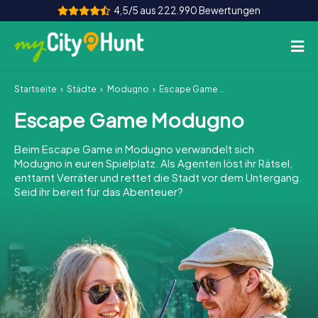
4,5/5 aus 222.990 Bewertungen
Startseite
Städte
Modugno
Escape Game Modugno
So funktioniert's
Escape Game Modugno
Städte
Beim Escape Game in Modugno verwandelt sich
Touren
Modugno in euren Spielplatz. Als Agenten löst ihr Rätsel,
enttarnt Verräter und rettet die Stadt vor dem Untergang.
Seid ihr bereit für das Abenteuer?
Teamevent
Tickets
INT
AT
CH
DE
ES
FR
UK
IE
IT
NL