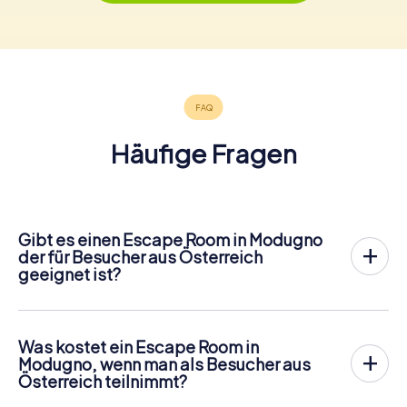
Häufige Fragen
Gibt es einen Escape Room in Modugno
der für Besucher aus Österreich
geeignet ist?
In Modugno gibt es jetzt die Möglichkeit, ein
Outdoor
Escape Game in der Innenstadt von Modugno
zu spielen!
Anders als bei einem klassischen Escape Room, bei dem
Was kostet ein Escape Room in
die Spieler in einen kleinen Raum eingesperrt werden,
Modugno, wenn man als Besucher aus
findet das myCityHunt Outdoor Escape Game in
Österreich teilnimmt?
Modugno an der frischen Luft statt. Ähnlich wie bei einer
Ein Indoor Escape Room kostet für gewöhnlich pauschal