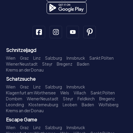
Schnitzeljagd
Wien
Graz
Linz
Salzburg
Innsbruck
Sankt Pölten
Wiener Neustadt
Steyr
Bregenz
Baden
Krems an der Donau
Schatzsuche
Wien
Graz
Linz
Salzburg
Innsbruck
Klagenfurt am Wörthersee
Wels
Villach
Sankt Pölten
Dornbirn
Wiener Neustadt
Steyr
Feldkirch
Bregenz
Leonding
Klosterneuburg
Leoben
Baden
Wolfsberg
Krems an der Donau
Escape Game
Wien
Graz
Linz
Salzburg
Innsbruck