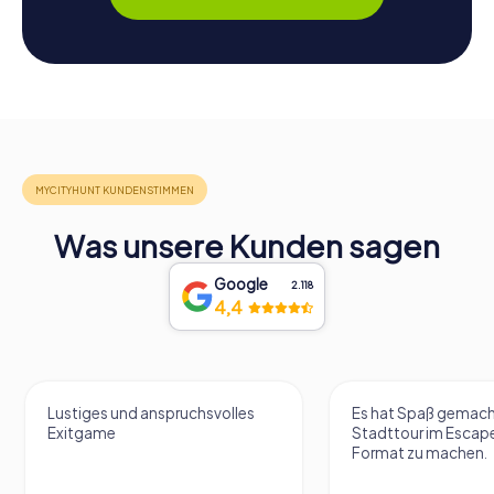
Was unsere Kunden sagen
Google
2.118
4,4
Lustiges und anspruchsvolles
Es hat Spaß gemach
Exitgame
Stadttour im Esca
Format zu machen.