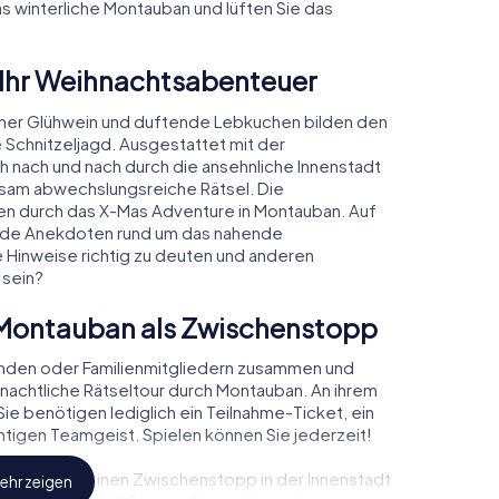
as winterliche Montauban und lüften Sie das
 Ihr Weihnachtsabenteuer
mer Glühwein und duftende Lebkuchen bilden den
 Schnitzeljagd. Ausgestattet mit der
ch nach und nach durch die ansehnliche Innenstadt
sam abwechslungsreiche Rätsel. Die
den durch das X-Mas Adventure in Montauban. Auf
rende Anekdoten rund um das nahende
e Hinweise richtig zu deuten und anderen
 sein?
Montauban als Zwischenstopp
unden oder Familienmitgliedern zusammen und
achtliche Rätseltour durch Montauban. An ihrem
ie benötigen lediglich ein Teilnahme-Ticket, ein
tigen Teamgeist. Spielen können Sie jederzeit!
, können Sie einen Zwischenstopp in der Innenstadt
ehr zeigen