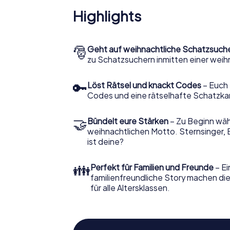
Highlights
🎅
Geht auf weihnachtliche Schatzsuch
zu Schatzsuchern inmitten einer weih
🔑
Löst Rätsel und knackt Codes
– Euch 
Codes und eine rätselhafte Schatzka
🤝
Bündelt eure Stärken
– Zu Beginn wähl
weihnachtlichen Motto. Sternsinger, 
ist deine?
👪
Perfekt für Familien und Freunde
– Ei
familienfreundliche Story machen d
für alle Altersklassen.