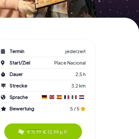
Termin
jederzeit
Start/Ziel
Place Nacional
Dauer
2,5 h
Strecke
3,2 km
Sprache
Bewertung
5 / 5
€ 12,99 p.P.
€ 15,99