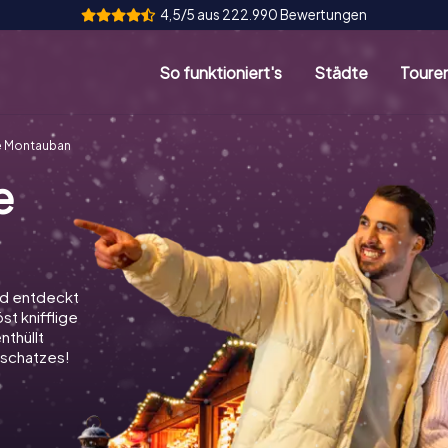
4,5/5 aus 222.990 Bewertungen
So funktioniert's
Städte
Toure
e Montauban
e
nd entdeckt
st knifflige
nthüllt
schatzes!