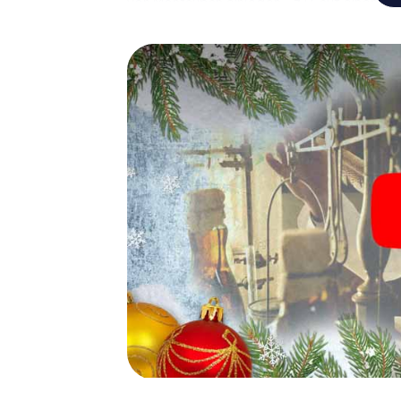
von Montauban einlegen – z.B. auf einem We
Glühwein oder Kinderpunsch zur Stärkung – 
Montauban der Weihnachtsschatz auf Sie w
Eine spannende Option für 
Montauban
Das myCityHunt X-Mas Adventure eignet sic
Weihnachtsfeier in Montauban: So kann eine
Programm Ihrer Weihnachtsfeier in Montaub
Weihnachtsmarkt von Montauban wird mit de
bietet die Smartphone Schnitzeljagd alles 
Montauban erwartet: Spaß, Teambuilding u
Gönnen Sie Ihren Kollegen also einen unver
unser X-Mas Adventure als Programmpunkt I