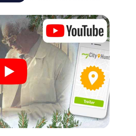
ihnachtsmarkt! Gönnen Sie sich hier ruhig einen
doch vergessen Sie nicht, dass irgendwo in
artet!
Ihre Weihnachtsfeier in
h auch hervorragend als Programmpunkt Ihrer
 interaktive Schnitzeljagd das gastronomische
an ergänzen. Und auch ein Ausflug zum
m X-Mas Adventure zu einem Highlight. Schließlich
was man von einer perfekten Weihnachtsfeier in
nd eine stimmungsvolle Weihnachtsthematik.
gesslichen Ausklang des Jahres und planen Sie
hrer Weihnachtsfeier in Montauban ein!