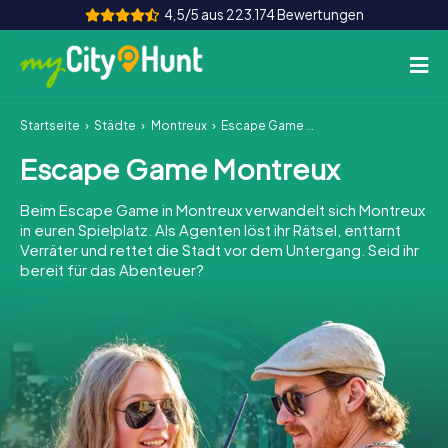
4,5/5 aus 223.174 Bewertungen
Startseite
Städte
Montreux
Escape Game Montreux
So funktioniert's
Escape Game Montreux
Städte
Beim Escape Game in Montreux verwandelt sich Montreux
Touren
in euren Spielplatz. Als Agenten löst ihr Rätsel, enttarnt
Verräter und rettet die Stadt vor dem Untergang. Seid ihr
bereit für das Abenteuer?
Teamevent
Tickets
INT
AT
CH
DE
ES
FR
UK
IE
IT
NL