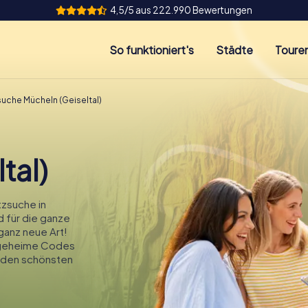
4,5/5 aus 222.990 Bewertungen
So funktioniert's
Städte
Toure
uche Mücheln (Geiseltal)
tal)
zsuche in
d für die ganze
 ganz neue Art!
t geheime Codes
u den schönsten