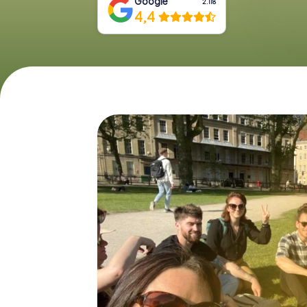
Google
2.118
4,4