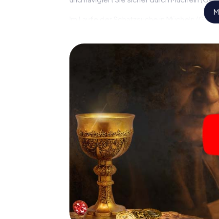
M
Im Laufe der Schatzsuche in Mücheln (Geiselt
spannende Geschichte ein, und schon bald 
nur noch wenige Schritte entfernt ist.