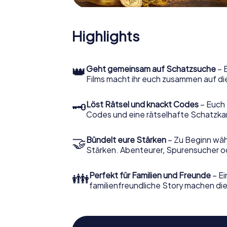
Highlights
👑
Geht gemeinsam auf Schatzsuche
– 
Films macht ihr euch zusammen auf di
🗝
Löst Rätsel und knackt Codes
– Euch 
Codes und eine rätselhafte Schatzka
🤝
Bündelt eure Stärken
– Zu Beginn wähl
Stärken. Abenteurer, Spurensucher ode
👪
Perfekt für Familien und Freunde
– Ei
familienfreundliche Story machen dies