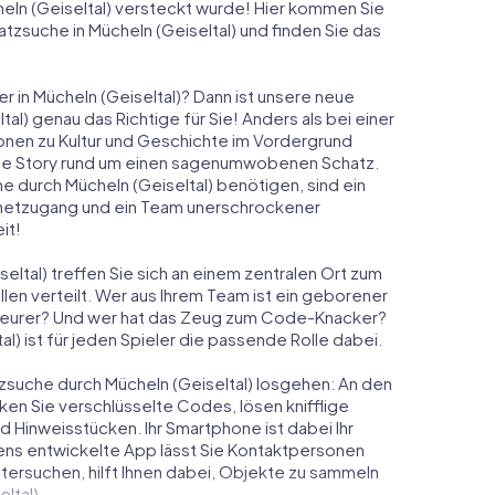
heln (Geiseltal) versteckt wurde! Hier kommen Sie
atzsuche in Mücheln (Geiseltal) und finden Sie das
r in Mücheln (Geiseltal)? Dann ist unsere neue
l) genau das Richtige für Sie! Anders als bei einer
ionen zu Kultur und Geschichte im Vordergrund
elnde Story rund um einen sagenumwobenen Schatz.
e durch Mücheln (Geiseltal) benötigen, sind ein
rnetzugang und ein Team unerschrockener
it!
eltal) treffen Sie sich an einem zentralen Ort zum
en verteilt. Wer aus Ihrem Team ist ein geborener
eurer? Und wer hat das Zeug zum Code-Knacker?
l) ist für jeden Spieler die passende Rolle dabei.
hatzsuche durch Mücheln (Geiseltal) losgehen: An den
ken Sie verschlüsselte Codes, lösen knifflige
Hinweisstücken. Ihr Smartphone ist dabei Ihr
ens entwickelte App lässt Sie Kontaktpersonen
tersuchen, hilft Ihnen dabei, Objekte zu sammeln
ltal).