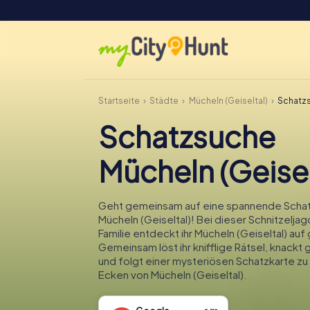
Startseite
Städte
Mücheln (Geiseltal)
Schatzs
Schatzsuche
Mücheln (Geisel
Geht gemeinsam auf eine spannende Schat
Mücheln (Geiseltal)! Bei dieser Schnitzeljag
Familie entdeckt ihr Mücheln (Geiseltal) auf
Gemeinsam löst ihr knifflige Rätsel, knack
und folgt einer mysteriösen Schatzkarte z
Ecken von Mücheln (Geiseltal).