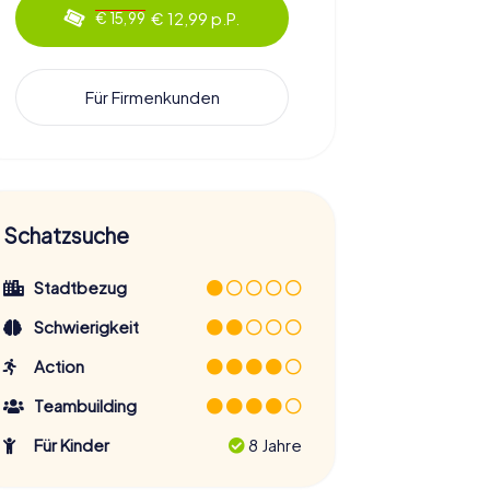
€ 12,99 p.P.
€ 15,99
Für Firmenkunden
Schatzsuche
Stadtbezug
Schwierigkeit
Action
Teambuilding
Für Kinder
8 Jahre