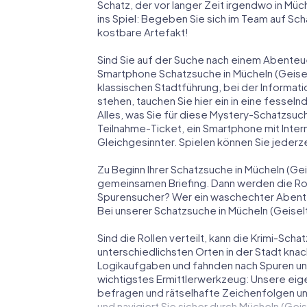
Schatz, der vor langer Zeit irgendwo in Müc
ins Spiel: Begeben Sie sich im Team auf Sch
kostbare Artefakt!
Sind Sie auf der Suche nach einem Abenteue
Smartphone Schatzsuche in Mücheln (Geiselta
klassischen Stadtführung, bei der Informat
stehen, tauchen Sie hier ein in eine fess
Alles, was Sie für diese Mystery-Schatzsuch
Teilnahme-Ticket, ein Smartphone mit Inte
Gleichgesinnter. Spielen können Sie jederze
Zu Beginn Ihrer Schatzsuche in Mücheln (Geis
gemeinsamen Briefing. Dann werden die Roll
Spurensucher? Wer ein waschechter Abent
Bei unserer Schatzsuche in Mücheln (Geiselta
Sind die Rollen verteilt, kann die Krimi-Sc
unterschiedlichsten Orten in der Stadt knac
Logikaufgaben und fahnden nach Spuren und 
wichtigstes Ermittlerwerkzeug: Unsere eig
befragen und rätselhafte Zeichenfolgen un
und navigiert Sie sicher durch Mücheln (Geise