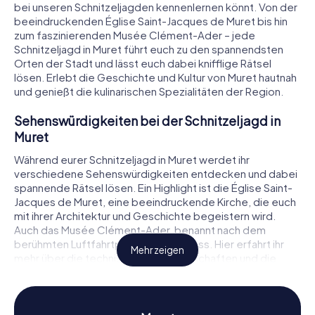
bei unseren Schnitzeljagden kennenlernen könnt. Von der
beeindruckenden Église Saint-Jacques de Muret bis hin
zum faszinierenden Musée Clément-Ader – jede
Schnitzeljagd in Muret führt euch zu den spannendsten
Orten der Stadt und lässt euch dabei knifflige Rätsel
lösen. Erlebt die Geschichte und Kultur von Muret hautnah
und genießt die kulinarischen Spezialitäten der Region.
Sehenswürdigkeiten bei der Schnitzeljagd in
Muret
Während eurer Schnitzeljagd in Muret werdet ihr
verschiedene Sehenswürdigkeiten entdecken und dabei
spannende Rätsel lösen. Ein Highlight ist die Église Saint-
Jacques de Muret, eine beeindruckende Kirche, die euch
mit ihrer Architektur und Geschichte begeistern wird.
Auch das Musée Clément-Ader, benannt nach dem
berühmten Luftfahrtpionier, ist ein Muss. Hier erfahrt ihr
Mehr zeigen
mehr über die technischen Errungenschaften und die
faszinierende Geschichte der Luftfahrt. Der Parc
Clément-Ader bietet euch nicht nur eine grüne Oase der
Ruhe, sondern auch interessante Informationen über die
Flora und Fauna der Region. Jede Station eurer