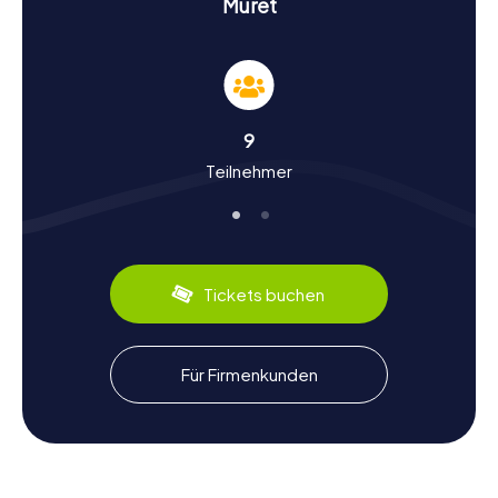
Muret
Schnitzeljagd in Muret hält neue Überraschungen und
Herausforderungen für euch bereit.
Geschichte und Kultur bei der Schnitzeljagd in
Muret
9
Bei unseren Schnitzeljagden in Muret erfahrt ihr mehr über
Teilnehmer
die reiche Geschichte und Kultur der Stadt. Wusstet ihr,
dass Muret bereits im 7. Jahrhundert eine bedeutende
Rolle spielte? Die Stadt war Schauplatz der berühmten
Schlacht bei Muret im Jahr 1213, die einen Wendepunkt in
der Geschichte der Region darstellte. Ihr werdet während
der Schnitzeljagd interessante Fakten über historische
Tickets buchen
Persönlichkeiten wie Clément Ader, den Luftfahrtpionier,
und Vincent Auriol, den ehemaligen Präsidenten
Frankreichs, kennenlernen. Auch die kulinarischen
Spezialitäten der Region kommen nicht zu kurz. Probiert
Für Firmenkunden
unbedingt die lokalen Köstlichkeiten, die euch während
eurer Entdeckungstour begegnen werden.
Nach der Schnitzeljagd in Muret die Umgebung
erkunden