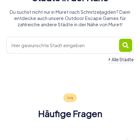
Du suchst nicht nur in Muret nach Schnitzeljagden? Dann
entdecke auch unsere Outdoor Escape Games für
zahlreiche andere Städte in der Nähe von Muret!
Alle Städte
Castanet-
Tournefeuille
Tolosan
Colomiers
Toulouse
3 Touren
4 Touren
4 Touren
6 Touren
verfügbar
verfügbar
verfügbar
verfügbar
4,2
4,5
Häufige Fragen