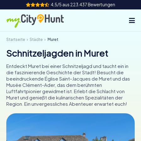
4,5/5 aus 223.437 Bewertungen
Startseite
Städte
Muret
So funktioniert's
Schnitzeljagden in Muret
Städte
Entdeckt Muret bei einer Schnitzeljagd und taucht ein in
Touren
die faszinierende Geschichte der Stadt! Besucht die
beeindruckende Église Saint-Jacques de Muret und das
Musée Clément-Ader, das dem berühmten
Teamevent
Luftfahrtpionier gewidmet ist. Erlebt die Schlacht von
Muret und genießt die kulinarischen Spezialitäten der
Tickets
Region. Ein unvergessliches Abenteuer erwartet euch!
INT
AT
CH
DE
ES
FR
UK
IE
IT
NL