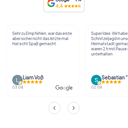
2.118
4,4
Sehr zu Empfehlen, war das erste
Super Idee. Wir habe
aber sicher nicht das letzte mal.
Schnitzeljagd in uns
Hat echt Spaß gemacht.
Heimatstadt gemac
waren 2 h mit Pause
unterhalten
Liam Voß
03.08.
02.08.